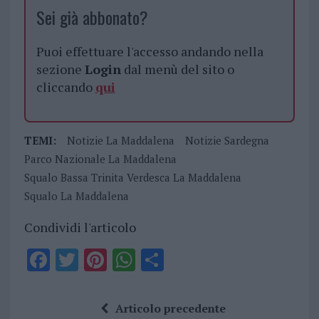
Sei già abbonato?
Puoi effettuare l'accesso andando nella
sezione
Login
dal menù del sito o
cliccando
qui
TEMI:
Notizie La Maddalena
Notizie Sardegna
Parco Nazionale La Maddalena
Squalo Bassa Trinita Verdesca La Maddalena
Squalo La Maddalena
Condividi l'articolo
F
T
Pi
W
S
a
w
n
h
h
ce
it
te
at
a
Articolo precedente