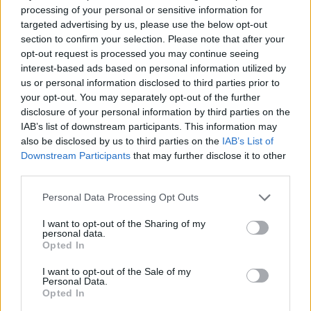
processing of your personal or sensitive information for
targeted advertising by us, please use the below opt-out
Meteo Olbia 7 agosto, sole e caldo tornano
section to confirm your selection. Please note that after your
protagonisti
opt-out request is processed you may continue seeing
interest-based ads based on personal information utilized by
us or personal information disclosed to third parties prior to
Test tunnel Olbia: rampe chiuse ancora fino a
your opt-out. You may separately opt-out of the further
fine agosto
disclosure of your personal information by third parties on the
IAB’s list of downstream participants. This information may
also be disclosed by us to third parties on the
IAB’s List of
Aggius conquista la classifica delle mete più
Downstream Participants
that may further disclose it to other
amate dell’estate 2026
third parties.
Please note that this website/app uses one or more Google
Personal Data Processing Opt Outs
services and may gather and store information including but
not limited to your visit or usage behaviour. You may click to
I want to opt-out of the Sharing of my
personal data.
grant or deny consent to Google and its third-party tags to
Opted In
use your data for below specified purposes in below Google
consent section.
I want to opt-out of the Sale of my
Personal Data.
Opted In