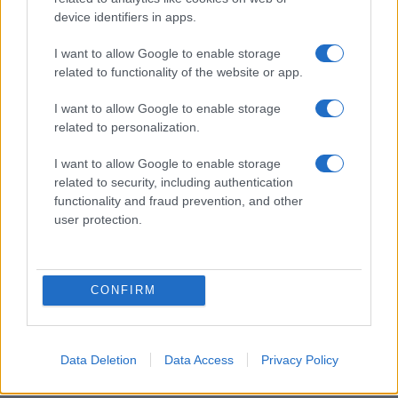
device identifiers in apps.
I want to allow Google to enable storage
I nostri cari
related to functionality of the website or app.
I want to allow Google to enable storage
related to personalization.
Giovannimaria Cabras
I want to allow Google to enable storage
related to security, including authentication
functionality and fraud prevention, and other
user protection.
CONFIRM
Invia un Comunicato Stampa
|
Pubblicità
|
Segnala
Data Deletion
Data Access
Privacy Policy