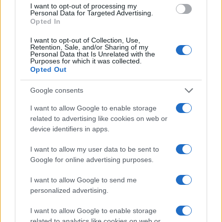
I want to opt-out of processing my
Personal Data for Targeted Advertising.
Opted In
NECROLOGIE
I want to opt-out of Collection, Use,
Retention, Sale, and/or Sharing of my
Mario Malu
Personal Data that Is Unrelated with the
Purposes for which it was collected.
Opted Out
Google consents
Paolo Pinna
I want to allow Google to enable storage
related to advertising like cookies on web or
device identifiers in apps.
Martina Agostina Diturco
I want to allow my user data to be sent to
Google for online advertising purposes.
I nostri cari
I want to allow Google to send me
personalized advertising.
I want to allow Google to enable storage
I nostri cari
related to analytics like cookies on web or