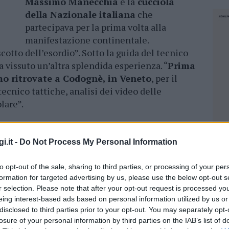
Massimo Manecchia
è la
cucciola
della Nazionale italiana
che
partecipava per la prima volta alla
manifestazione continentale.
otto dell’esordio”. Sotto la guida del tecnico
 vissuto un’altra splendida esperienza. “
Prima
amo ritrovate a Codognè, in Veneto
, per il
tecnico tattiche, analisi dei video delle
lare”.
Ucraina, Olanda e Russia
. Prima partita
 mi aveva accompagnato sino a quel
i.it -
Do Not Process My Personal Information
uta iniziale”.
Sfide intense
. “Abbiamo lottato
vatissimo
. “Il nostro allenatore ci ha sostenuto
to opt-out of the sale, sharing to third parties, or processing of your per
anza della sconfitta”. Insegnamento sul campo.
formation for targeted advertising by us, please use the below opt-out s
r selection. Please note that after your opt-out request is processed y
ogni minimo calo di concentrazione è
eing interest-based ads based on personal information utilized by us or
zza vinta contro le padrone di casa della Croazia.
disclosed to third parties prior to your opt-out. You may separately opt-
ri da parte degli addetti ai lavori. “Ricevere
i
losure of your personal information by third parties on the IAB’s list of
NEC