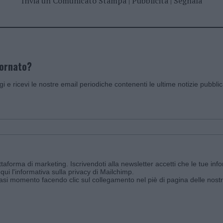
Invia un Comunicato Stampa
|
Pubblicità
|
Segnala
iornato?
ggi e ricevi le nostre email periodiche contenenti le ultime notizie pubbli
aforma di marketing. Iscrivendoti alla newsletter accetti che le tue info
qui l'informativa sulla privacy di Mailchimp
.
siasi momento facendo clic sul collegamento nel piè di pagina delle nostr