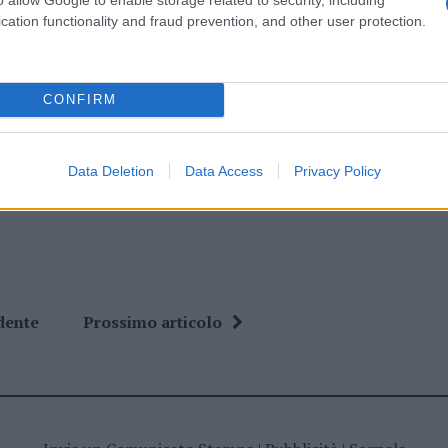
ro +39 345 356 7512
cation functionality and fraud prevention, and other user protection.
CONFIRM
ime news da
Google News
Data Deletion
Data Access
Privacy Policy
dente
Prossimo articolo