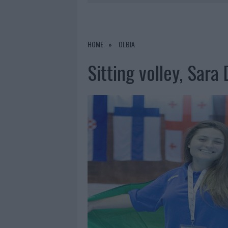
7 AGOSTO 2026
|
CALANGIANUS, DOPO LE POLEMIC
7 AGOSTO 2026
|
OLBIA, DIVIETO DI SOSTA CONT
7 AGOSTO 2026
|
PAUSA CAFFÈ IMPECCABILE: COME 
HOME
OLBIA
7 AGOSTO 2026
|
LE PREVISIONI METEO PER IL WEE
Sitting volley, Sara