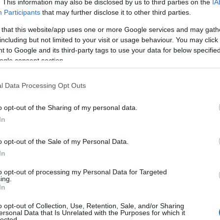
ci statunitensi
, venuti per osservare il sitting
. This information may also be disclosed by us to third parties on the
IA
li, è stato davvero gratificante”. Orizzonti che
Participants
that may further disclose it to other third parties.
vitalità di Sara Desini. “
Ci hanno invitato a
 that this website/app uses one or more Google services and may gath
including but not limited to your visit or usage behaviour. You may click 
 to Google and its third-party tags to use your data for below specifi
 mista alla soddisfazione.
La purezza senza
ogle consent section.
 alla Facoltà di
Scienza dell’educazione e
e
dell’infanzia
a Bologna”. Studio e sitting
l Data Processing Opt Outs
 allenarmi vado a
Parma
dove c’è una squadra di
enatore in seconda della Nazionale Fabio
o opt-out of the Sharing of my personal data.
verò ad una società di pallavolo di Bologna
.
In
trò perlomeno praticare il volley”. Con lo
o opt-out of the Sale of my Personal Data.
“Dall’inizio dell’anno riprenderanno i raduni.
In
lla europea
. La principessa del sitting volley.
omune al servizio dello sport italiano.
to opt-out of processing my Personal Data for Targeted
ing.
In
o opt-out of Collection, Use, Retention, Sale, and/or Sharing
ersonal Data that Is Unrelated with the Purposes for which it
lected.