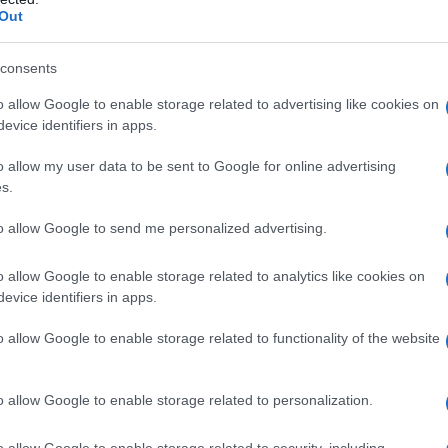
azionali?
Out
 mese
cliccando
qui
consents
o allow Google to enable storage related to advertising like cookies on
evice identifiers in apps.
do nella sezione
Login
dal menù del sito o
o allow my user data to be sent to Google for online advertising
s.
to allow Google to send me personalized advertising.
o allow Google to enable storage related to analytics like cookies on
evice identifiers in apps.
eale?
gram di GalluraOggi.it
o allow Google to enable storage related to functionality of the website
o allow Google to enable storage related to personalization.
lazioni, i tuoi video e le tue foto
o allow Google to enable storage related to security, including