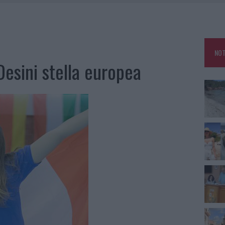
HE IL CENTRO ACCOGLIENZA MINORI CHIUDE
RO SPACCIO E DEGRADO: ESPLODE LA PROTESTA
SCEGLIERE LA SOLUZIONE IDEALE PER LA CASA E L’UFFICIO
NOT
KEND A OLBIA E IN GALLURA
 Desini stella europea