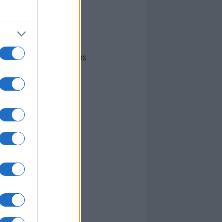
I nostri cari
Giovannimaria Cabras