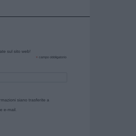
cate sul sito web!
*
campo obbligatorio
rmazioni siano trasferite a
e e-mail.