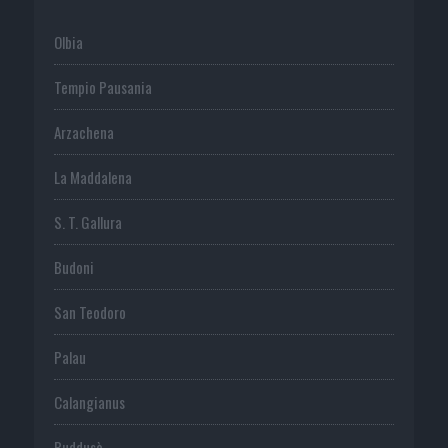
Olbia
Tempio Pausania
Arzachena
La Maddalena
S. T. Gallura
Budoni
San Teodoro
Palau
Calangianus
Buddusò