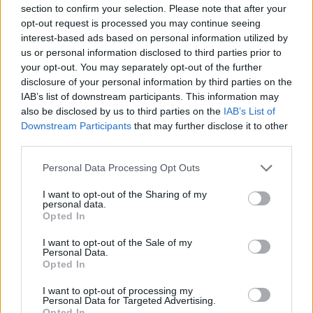
section to confirm your selection. Please note that after your
opt-out request is processed you may continue seeing
interest-based ads based on personal information utilized by
us or personal information disclosed to third parties prior to
your opt-out. You may separately opt-out of the further
disclosure of your personal information by third parties on the
IAB’s list of downstream participants. This information may
also be disclosed by us to third parties on the
IAB’s List of
Downstream Participants
that may further disclose it to other
third parties.
Please note that this website/app uses one or more Google
Personal Data Processing Opt Outs
Vuoi rimuovere le pubblicità nazionali?
services and may gather and store information including but
not limited to your visit or usage behaviour. You may click to
I want to opt-out of the Sharing of my
personal data.
grant or deny consent to Google and its third-party tags to
Puoi abbonarti a
soli € 1,10 al mese
Opted In
use your data for below specified purposes in below Google
cliccando
qui
consent section.
I want to opt-out of the Sale of my
Personal Data.
Opted In
Sei già abbonato?
I want to opt-out of processing my
Personal Data for Targeted Advertising.
Puoi effettuare l'accesso andando nella
Opted In