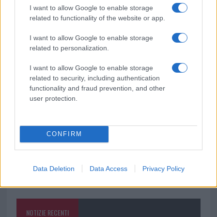
I want to allow Google to enable storage
related to functionality of the website or app.
I want to allow Google to enable storage
Ricevi le nostre ultime news
related to personalization.
da
Google News
I want to allow Google to enable storage
related to security, including authentication
functionality and fraud prevention, and other
user protection.
Condividi l'articolo
F
T
Pi
W
S
CONFIRM
a
w
n
h
h
ce
it
te
at
a
Articolo precedente
b
te
re
s
re
Data Deletion
Data Access
Privacy Policy
Prossimo articolo
o
r
st
A
o
p
NOTIZIE RECENTI