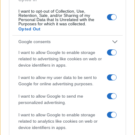
sezione
Login
dal menù del sito o
I want to opt-out of Collection, Use,
cliccando
qui
Retention, Sale, and/or Sharing of my
Personal Data that Is Unrelated with the
Purposes for which it was collected.
Opted Out
TEMI:
Hospitality
Hospitality Stadio
Google consents
Settori Stadio
Stadio Calcio
I want to allow Google to enable storage
Inviaci le tue segnalazioni,
related to advertising like cookies on web or
device identifiers in apps.
i tuoi video e le tue foto
Su WhatsApp al numero +39
I want to allow my user data to be sent to
345 356 7512
Google for online advertising purposes.
I want to allow Google to send me
personalized advertising.
Notizie in tempo reale?
I want to allow Google to enable storage
Entra nel canale telegram di
related to analytics like cookies on web or
GalluraOggi.it
device identifiers in apps.