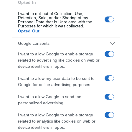
Opted In
TEMI:
Applicazioni Intelligenza Artificiale
I want to opt-out of Collection, Use,
Retention, Sale, and/or Sharing of my
Come Usare Intelligenza Artificiale
Personal Data that Is Unrelated with the
Evoluzione Intelligenza Artificiale
Purposes for which it was collected.
Opted Out
Futuro Intelligenza Artificiale
Intelligenza Artificiale
Google consents
Limiti Intelligenza Artificiale
I want to allow Google to enable storage
Sfide Intelligenza Artificiale
related to advertising like cookies on web or
device identifiers in apps.
Condividi l'articolo
I want to allow my user data to be sent to
F
T
Pi
W
S
Google for online advertising purposes.
a
w
n
h
h
I want to allow Google to send me
ce
it
te
at
a
Articolo precedente
personalized advertising.
b
te
re
s
re
Prossimo articolo
I want to allow Google to enable storage
o
r
st
A
related to analytics like cookies on web or
o
p
device identifiers in apps.