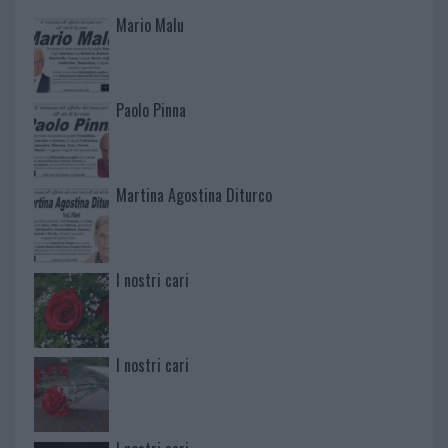
Mario Malu
Paolo Pinna
Martina Agostina Diturco
I nostri cari
I nostri cari