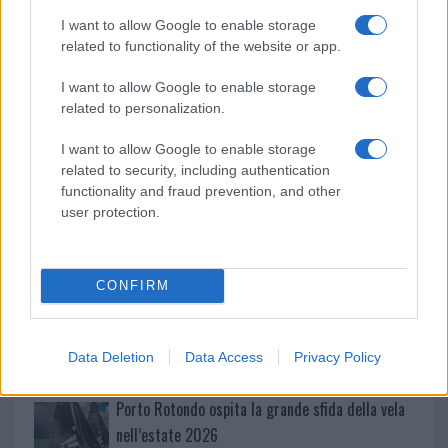
NOTIZIE RECENTI
k
p
I want to allow Google to enable storage
related to functionality of the website or app.
Raid nelle campagne di Berchidda, rischio per
I want to allow Google to enable storage
la rete elettrica
related to personalization.
I want to allow Google to enable storage
Monte Pino, via i cancelli del cantiere: la Gallura
related to security, including authentication
ritrova la strada
functionality and fraud prevention, and other
user protection.
Nuovi stalli residenti a Palau, il Comune
completa l’iter
CONFIRM
Film internazionale, casting per comparse in
Costa Smeralda
Data Deletion
Data Access
Privacy Policy
Porto Rotondo ospita la grande sfida della vela
nell’estate 2026