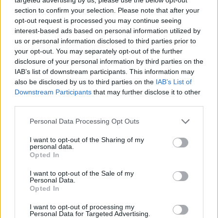
affrontare problemi complessi e migliorare la
section to confirm your selection. Please note that after your
nostra vita in modi mai visti prima. È
opt-out request is processed you may continue seeing
fondamentale rimanere informati e impegnati
interest-based ads based on personal information utilized by
us or personal information disclosed to third parties prior to
nel plasmare un futuro in cui l’IA sia un
your opt-out. You may separately opt-out of the further
motore di progresso e benessere per tutti.
disclosure of your personal information by third parties on the
IAB’s list of downstream participants. This information may
also be disclosed by us to third parties on the
IAB’s List of
Vuoi rimuovere le pubblicità nazionali?
Downstream Participants
that may further disclose it to other
third parties.
Puoi abbonarti a
soli € 1,10 al mese
Please note that this website/app uses one or more Google
cliccando
qui
Personal Data Processing Opt Outs
services and may gather and store information including but
not limited to your visit or usage behaviour. You may click to
I want to opt-out of the Sharing of my
personal data.
Sei già abbonato?
grant or deny consent to Google and its third-party tags to
Opted In
use your data for below specified purposes in below Google
consent section.
Puoi effettuare l'accesso andando nella
I want to opt-out of the Sale of my
Personal Data.
sezione
Login
dal menù del sito o
Opted In
cliccando
qui
I want to opt-out of processing my
Personal Data for Targeted Advertising.