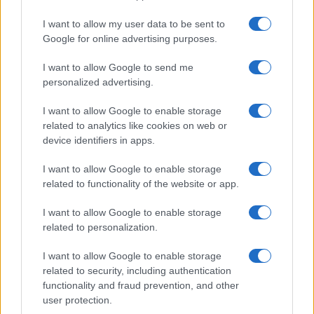
I want to allow my user data to be sent to
Google for online advertising purposes.
Ricevi le nostre ultime news
I want to allow Google to send me
personalized advertising.
da
Google News
I want to allow Google to enable storage
related to analytics like cookies on web or
device identifiers in apps.
Condividi l'articolo
I want to allow Google to enable storage
F
T
Pi
W
S
related to functionality of the website or app.
a
w
n
h
h
I want to allow Google to enable storage
ce
it
te
at
a
related to personalization.
Articolo precedente
b
te
re
s
re
Prossimo articolo
I want to allow Google to enable storage
o
r
st
A
related to security, including authentication
functionality and fraud prevention, and other
o
p
user protection.
NOTIZIE RECENTI