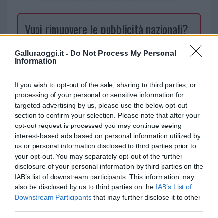
Vuoi rimuovere le pubblicità nazionali?
Puoi abbonarti a
soli € 1,10 al mese
Galluraoggi.it -
Do Not Process My Personal
Information
cliccando
qui
If you wish to opt-out of the sale, sharing to third parties, or
Sei già abbonato?
processing of your personal or sensitive information for
targeted advertising by us, please use the below opt-out
Puoi effettuare l'accesso andando nella
section to confirm your selection. Please note that after your
opt-out request is processed you may continue seeing
sezione
Login
dal menù del sito o
interest-based ads based on personal information utilized by
cliccando
qui
us or personal information disclosed to third parties prior to
your opt-out. You may separately opt-out of the further
disclosure of your personal information by third parties on the
TEMI:
Ambientalista Golfo Aranci
IAB’s list of downstream participants. This information may
also be disclosed by us to third parties on the
IAB’s List of
Cala Moresca Falò Turisti Francesi
Downstream Participants
that may further disclose it to other
Cala Moresca Turisti
Falò Cala Moresca
third parties.
Falò Golfo Aranci
Falò In Area Protetta Gallura