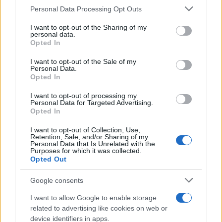
Please note that this website/app uses one or more Google
Personal Data Processing Opt Outs
Falò In Spiaggia Gallura
Falò Spiaggia
services and may gather and store information including but
Golfo Aranci Turisti
Notizie Gallura
not limited to your visit or usage behaviour. You may click to
I want to opt-out of the Sharing of my
personal data.
Notizie Sardegna
Turisti Icivili Golfo Aranci
grant or deny consent to Google and its third-party tags to
Opted In
Turisti Incivili
Turisti Incivili Gallura
use your data for below specified purposes in below Google
consent section.
Turisti Maleducati
Turisti Maleducati Gallura
I want to opt-out of the Sale of my
Personal Data.
Turisti Maleducati Golfo Aranci
Opted In
I want to opt-out of processing my
Notizie in tempo reale?
Personal Data for Targeted Advertising.
Entra nel canale telegram di
Opted In
GalluraOggi.it
I want to opt-out of Collection, Use,
Retention, Sale, and/or Sharing of my
Personal Data that Is Unrelated with the
Purposes for which it was collected.
Opted Out
Inviaci le tue segnalazioni,
Google consents
i tuoi video e le tue foto
Su WhatsApp al numero +39
I want to allow Google to enable storage
345 356 7512
related to advertising like cookies on web or
device identifiers in apps.