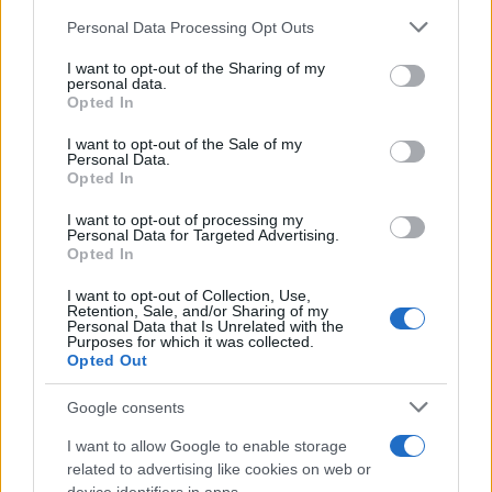
Please note that this website/app uses one or more Google
Personal Data Processing Opt Outs
services and may gather and store information including but
not limited to your visit or usage behaviour. You may click to
I want to opt-out of the Sharing of my
personal data.
grant or deny consent to Google and its third-party tags to
Opted In
Ricevi le nostre ultime news
use your data for below specified purposes in below Google
consent section.
I want to opt-out of the Sale of my
Personal Data.
da
Google News
Opted In
I want to opt-out of processing my
Personal Data for Targeted Advertising.
Opted In
Condividi l'articolo
F
T
Pi
W
S
I want to opt-out of Collection, Use,
Retention, Sale, and/or Sharing of my
Personal Data that Is Unrelated with the
a
w
n
h
h
Purposes for which it was collected.
Opted Out
ce
it
te
at
a
Articolo precedente
b
te
re
s
re
Google consents
Prossimo articolo
o
r
st
A
I want to allow Google to enable storage
related to advertising like cookies on web or
o
p