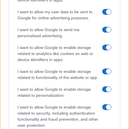
device identifiers in apps.
NOTIZIE RECENTI
k
p
I want to allow my user data to be sent to
Google for online advertising purposes.
Incendio nella notte a Olbia, a fuoco due furgoni
I want to allow Google to send me
personalized advertising.
A fuoco un deposito con bombole, intervento dei
I want to allow Google to enable storage
vigili del fuoco a Rudalza
related to analytics like cookies on web or
device identifiers in apps.
Ristorante distrutto dalle fiamme a La
I want to allow Google to enable storage
Maddalena, incendio a Monti d’à rena
related to functionality of the website or app.
I want to allow Google to enable storage
Le previsioni meteo per il weekend a Olbia e in
related to personalization.
Gallura
I want to allow Google to enable storage
related to security, including authentication
Michelle Hunziker in Gallura, bella anche dal
functionality and fraud prevention, and other
vivo: un amico vip svela come fa
user protection.