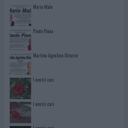
Mario Malu
Paolo Pinna
Martina Agostina Diturco
I nostri cari
I nostri cari