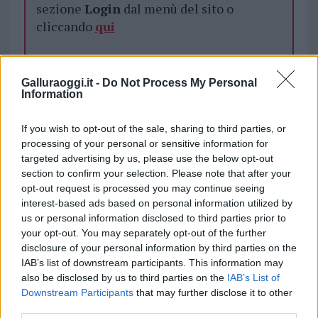
sezione
Login
dal menù del sito o
cliccando
qui
TEMI:
Acqua Budoni
Antonio Addis
Galluraoggi.it -
Do Not Process My Personal
Information
Notizie Budoni
Notizie Gallura
Siccità Budoni
Siccità Gallura
If you wish to opt-out of the sale, sharing to third parties, or
processing of your personal or sensitive information for
Inviaci le tue segnalazioni,
targeted advertising by us, please use the below opt-out
i tuoi video e le tue foto
section to confirm your selection. Please note that after your
Su WhatsApp al numero +39
opt-out request is processed you may continue seeing
345 356 7512
interest-based ads based on personal information utilized by
us or personal information disclosed to third parties prior to
your opt-out. You may separately opt-out of the further
disclosure of your personal information by third parties on the
IAB’s list of downstream participants. This information may
Notizie in tempo reale?
also be disclosed by us to third parties on the
IAB’s List of
Entra nel canale telegram di
Downstream Participants
that may further disclose it to other
third parties.
GalluraOggi.it