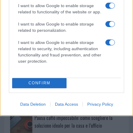
k
p
I want to allow Google to enable storage
related to functionality of the website or app.
Le previsioni meteo per il weekend a Olbia e in
Gallura
I want to allow Google to enable storage
related to personalization.
Michelle Hunziker in Gallura, bella anche dal
I want to allow Google to enable storage
related to security, including authentication
vivo: un amico vip svela come fa
functionality and fraud prevention, and other
user protection.
Calangianus, dopo le polemiche il centro
accoglienza minori chiude
CONFIRM
Olbia, divieto di sosta contro spaccio e degrado:
esplode la protesta
Data Deletion
Data Access
Privacy Policy
Pausa caffè impeccabile: come scegliere la
soluzione ideale per la casa e l’ufficio