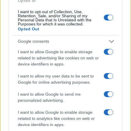
Opted In
I want to opt-out of Collection, Use,
Retention, Sale, and/or Sharing of my
Personal Data that Is Unrelated with the
Purposes for which it was collected.
Ricevi le nostre ultime news
Opted Out
Google consents
da
Google News
I want to allow Google to enable storage
related to advertising like cookies on web or
device identifiers in apps.
Condividi l'articolo
F
T
Pi
W
S
I want to allow my user data to be sent to
Google for online advertising purposes.
a
w
n
h
h
ce
it
te
at
a
I want to allow Google to send me
Articolo precedente
personalized advertising.
b
te
re
s
re
Prossimo articolo
I want to allow Google to enable storage
o
r
st
A
related to analytics like cookies on web or
o
p
device identifiers in apps.
NOTIZIE RECENTI