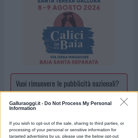
Vuoi rimuovere le pubblicità nazionali?
Puoi abbonarti a
soli € 1,10 al mese
Galluraoggi.it -
Do Not Process My Personal
cliccando
qui
Information
Sei già abbonato?
If you wish to opt-out of the sale, sharing to third parties, or
processing of your personal or sensitive information for
targeted advertising by us, please use the below opt-out