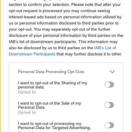
Puoi effettuare l'accesso andando nella
section to confirm your selection. Please note that after your
sezione
Login
dal menù del sito o
opt-out request is processed you may continue seeing
cliccando
qui
interest-based ads based on personal information utilized by
us or personal information disclosed to third parties prior to
your opt-out. You may separately opt-out of the further
disclosure of your personal information by third parties on the
TEMI:
Chorus In Corde Ensemble
IAB’s list of downstream participants. This information may
Concerto Tempio
Notizie Tempio
also be disclosed by us to third parties on the
IAB’s List of
Downstream Participants
that may further disclose it to other
Inviaci le tue segnalazioni,
third parties.
i tuoi video e le tue foto
Please note that this website/app uses one or more Google
Personal Data Processing Opt Outs
Su WhatsApp al numero +39
services and may gather and store information including but
345 356 7512
not limited to your visit or usage behaviour. You may click to
I want to opt-out of the Sharing of my
personal data.
grant or deny consent to Google and its third-party tags to
Opted In
use your data for below specified purposes in below Google
consent section.
I want to opt-out of the Sale of my
Personal Data.
Notizie in tempo reale?
Opted In
Entra nel canale telegram di
I want to opt-out of processing my
GalluraOggi.it
Personal Data for Targeted Advertising.