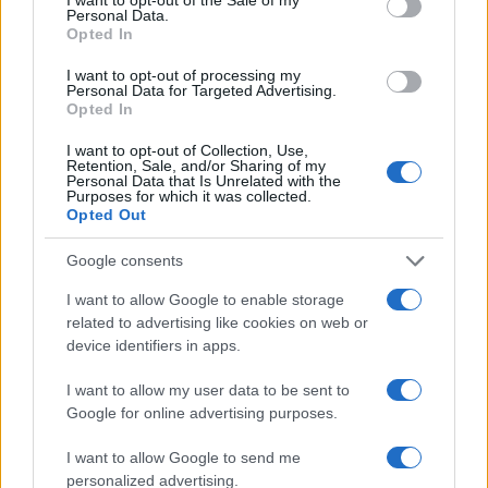
Personal Data.
Opted In
I want to opt-out of processing my
Personal Data for Targeted Advertising.
Inviaci le tue segnalazioni,
Opted In
i tuoi video e le tue foto
I want to opt-out of Collection, Use,
Su WhatsApp al numero +39
Retention, Sale, and/or Sharing of my
Personal Data that Is Unrelated with the
345 356 7512
Purposes for which it was collected.
Opted Out
Google consents
I want to allow Google to enable storage
Ricevi le nostre ultime news
related to advertising like cookies on web or
device identifiers in apps.
da
Google News
I want to allow my user data to be sent to
Google for online advertising purposes.
Condividi l'articolo
I want to allow Google to send me
personalized advertising.