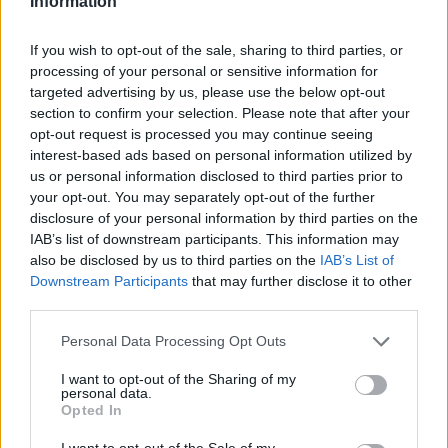
Information
Puoi abbonarti a
soli € 1,10 al mese
If you wish to opt-out of the sale, sharing to third parties, or
cliccando
qui
processing of your personal or sensitive information for
targeted advertising by us, please use the below opt-out
section to confirm your selection. Please note that after your
Sei già abbonato?
opt-out request is processed you may continue seeing
interest-based ads based on personal information utilized by
Puoi effettuare l'accesso andando nella
us or personal information disclosed to third parties prior to
sezione
Login
dal menù del sito o
your opt-out. You may separately opt-out of the further
disclosure of your personal information by third parties on the
cliccando
qui
IAB’s list of downstream participants. This information may
also be disclosed by us to third parties on the
IAB’s List of
Downstream Participants
that may further disclose it to other
TEMI:
Andrea Gualtieri
Gioacchino Angeloni
third parties.
Guardia Di Finanza Di Tempio Pausania
Please note that this website/app uses one or more Google
Personal Data Processing Opt Outs
Notizie Tempio Pausania
Sebastiano Sanguinetti
services and may gather and store information including but
not limited to your visit or usage behaviour. You may click to
I want to opt-out of the Sharing of my
personal data.
Notizie in tempo reale?
grant or deny consent to Google and its third-party tags to
Opted In
Entra nel canale telegram di
use your data for below specified purposes in below Google
consent section.
GalluraOggi.it
I want to opt-out of the Sale of my