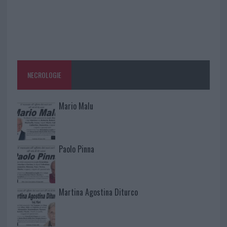
NECROLOGIE
Mario Malu
Paolo Pinna
Martina Agostina Diturco