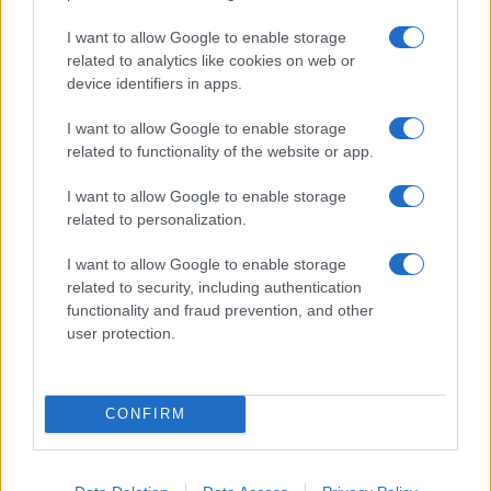
F
T
Pi
W
S
I want to allow Google to enable storage
a
w
n
h
h
related to analytics like cookies on web or
ce
it
te
at
a
device identifiers in apps.
Articolo precedente
b
te
re
s
re
Prossimo articolo
I want to allow Google to enable storage
o
r
st
A
related to functionality of the website or app.
o
p
I want to allow Google to enable storage
NOTIZIE RECENTI
k
p
related to personalization.
I want to allow Google to enable storage
Incendio nella notte a Olbia, a fuoco due furgoni
related to security, including authentication
functionality and fraud prevention, and other
user protection.
A fuoco un deposito con bombole, intervento dei
vigili del fuoco a Rudalza
CONFIRM
Ristorante distrutto dalle fiamme a La