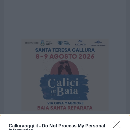
Vuoi rimuovere le pubblicità nazionali?
Galluraoggi.it -
Do Not Process My Personal