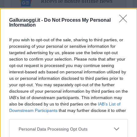
Ricevi le nostre ultime news
da
Google News
Galluraoggi.it -
Do Not Process My Personal
Information
Condividi l'articolo
If you wish to opt-out of the sale, sharing to third parties, or
processing of your personal or sensitive information for
F
T
Pi
W
S
targeted advertising by us, please use the below opt-out
section to confirm your selection. Please note that after your
a
w
n
h
h
opt-out request is processed you may continue seeing
ce
it
te
at
a
interest-based ads based on personal information utilized by
Articolo precedente
us or personal information disclosed to third parties prior to
b
te
re
s
re
Prossimo articolo
your opt-out. You may separately opt-out of the further
o
r
st
A
disclosure of your personal information by third parties on the
IAB’s list of downstream participants. This information may
o
p
also be disclosed by us to third parties on the
IAB’s List of
NOTIZIE RECENTI
k
p
Downstream Participants
that may further disclose it to other
third parties.
Rapina a Porto Rotondo, due uomini fermati dai
Please note that this website/app uses one or more Google
Personal Data Processing Opt Outs
carabinieri
services and may gather and store information including but