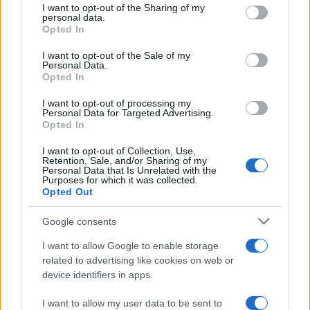
not limited to your visit or usage behaviour. You may click to
I want to opt-out of the Sharing of my
personal data.
grant or deny consent to Google and its third-party tags to
Opted In
Auto prende fuoco sulla strada statale 125 a
use your data for below specified purposes in below Google
Olbia, cosa è successo
consent section.
I want to opt-out of the Sale of my
Personal Data.
Opted In
Incidente sulla 125 a Olbia, due auto coinvolte:
I want to opt-out of processing my
danni ingenti
Personal Data for Targeted Advertising.
Opted In
Auto finisce contro un muretto, un ferito ad
I want to opt-out of Collection, Use,
Retention, Sale, and/or Sharing of my
Arzachena
Personal Data that Is Unrelated with the
Purposes for which it was collected.
Opted Out
Incidente a Baia Sardinia, scontro tra auto e
Google consents
moto: un ferito
I want to allow Google to enable storage
related to advertising like cookies on web or
Olbia, le previsioni meteo per lunedì 10 agosto
device identifiers in apps.
2026
I want to allow my user data to be sent to