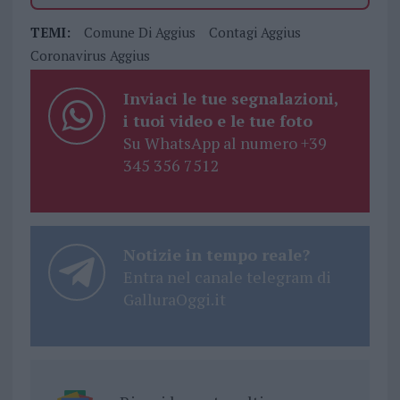
TEMI:
Comune Di Aggius
Contagi Aggius
Coronavirus Aggius
Inviaci le tue segnalazioni,
i tuoi video e le tue foto
Su WhatsApp al numero +39
345 356 7512
Notizie in tempo reale?
Entra nel canale telegram di
GalluraOggi.it