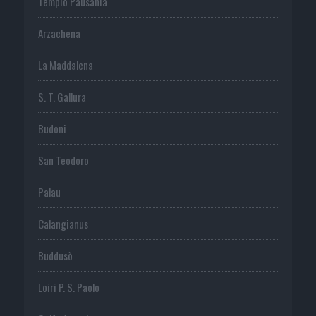
Tempio Pausania
Arzachena
La Maddalena
S. T. Gallura
Budoni
San Teodoro
Palau
Calangianus
Buddusò
Loiri P. S. Paolo