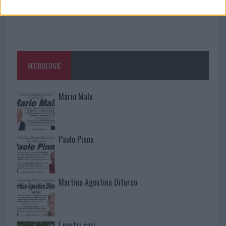
NECROLOGIE
Mario Malu
Paolo Pinna
Martina Agostina Diturco
I nostri cari