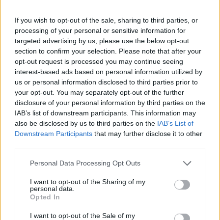
345 356 7512
If you wish to opt-out of the sale, sharing to third parties, or
processing of your personal or sensitive information for
targeted advertising by us, please use the below opt-out
Notizie in tempo reale?
section to confirm your selection. Please note that after your
opt-out request is processed you may continue seeing
Entra nel canale telegram di
interest-based ads based on personal information utilized by
GalluraOggi.it
us or personal information disclosed to third parties prior to
your opt-out. You may separately opt-out of the further
disclosure of your personal information by third parties on the
IAB’s list of downstream participants. This information may
also be disclosed by us to third parties on the
IAB’s List of
Ricevi le nostre ultime news
Downstream Participants
that may further disclose it to other
third parties.
da
Google News
Please note that this website/app uses one or more Google
Personal Data Processing Opt Outs
services and may gather and store information including but
not limited to your visit or usage behaviour. You may click to
I want to opt-out of the Sharing of my
personal data.
grant or deny consent to Google and its third-party tags to
Condividi l'articolo
Opted In
use your data for below specified purposes in below Google
consent section.
F
T
Pi
W
S
I want to opt-out of the Sale of my