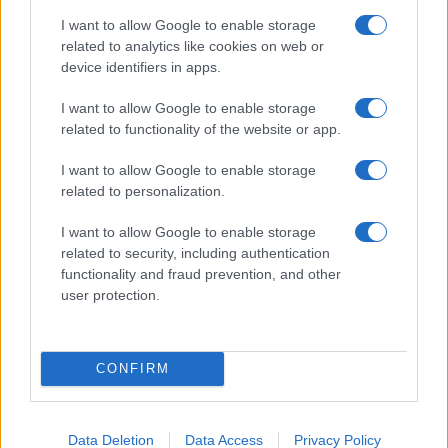
I want to allow Google to enable storage
Le ultime offerte di lavoro a Olbia e in Gallura
related to analytics like cookies on web or
device identifiers in apps.
I want to allow Google to enable storage
Cumuli di rifiuti a Santa Teresa Gallura, la
related to functionality of the website or app.
segnalazione dei residenti
I want to allow Google to enable storage
related to personalization.
Incendi in Gallura, devastati un chiosco e due
I want to allow Google to enable storage
furgoni: le indagini
related to security, including authentication
functionality and fraud prevention, and other
Cannigione celebra la cultura gallurese con il
user protection.
“Poker letterario”
CONFIRM
Data Deletion
Data Access
Privacy Policy