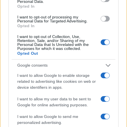
Personal Data.
a
w
n
h
h
Opted In
ce
it
te
at
a
I want to opt-out of processing my
Articolo precedente
Personal Data for Targeted Advertising.
b
te
re
s
re
Prossimo articolo
Opted In
o
r
st
A
I want to opt-out of Collection, Use,
Retention, Sale, and/or Sharing of my
o
p
Personal Data that Is Unrelated with the
Purposes for which it was collected.
NOTIZIE RECENTI
k
p
Opted Out
Google consents
Auto finisce contro un muretto, un ferito ad
Arzachena
I want to allow Google to enable storage
related to advertising like cookies on web or
device identifiers in apps.
Incidente a Baia Sardinia, scontro tra auto e
moto: un ferito
I want to allow my user data to be sent to
Google for online advertising purposes.
Olbia, le previsioni meteo per lunedì 10 agosto
I want to allow Google to send me
2026
personalized advertising.