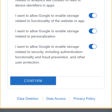
related to analytics like cookies on web or
device identifiers in apps.
Giorgia Meloni a La Maddalena, la vicesindaco:
“Orgoglio e discrezione per visita privata̶…
I want to allow Google to enable storage
related to functionality of the website or app.
Incendio nella notte a Olbia, a fuoco due furgoni
I want to allow Google to enable storage
related to personalization.
I want to allow Google to enable storage
A fuoco un deposito con bombole, intervento dei
related to security, including authentication
vigili del fuoco a Rudalza
functionality and fraud prevention, and other
user protection.
CONFIRM
Data Deletion
Data Access
Privacy Policy