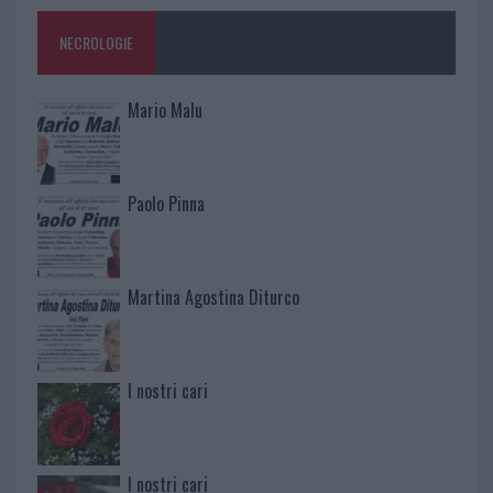
NECROLOGIE
Mario Malu
Paolo Pinna
Martina Agostina Diturco
I nostri cari
I nostri cari