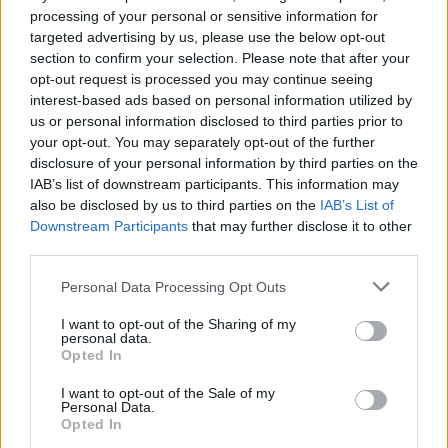
Notizie in tempo reale?
processing of your personal or sensitive information for
Entra nel canale telegram di
targeted advertising by us, please use the below opt-out
section to confirm your selection. Please note that after your
GalluraOggi.it
opt-out request is processed you may continue seeing
interest-based ads based on personal information utilized by
us or personal information disclosed to third parties prior to
your opt-out. You may separately opt-out of the further
disclosure of your personal information by third parties on the
Ricevi le nostre ultime news
IAB’s list of downstream participants. This information may
also be disclosed by us to third parties on the
IAB’s List of
Downstream Participants
that may further disclose it to other
da
Google News
third parties.
Please note that this website/app uses one or more Google
Personal Data Processing Opt Outs
services and may gather and store information including but
Condividi l'articolo
not limited to your visit or usage behaviour. You may click to
I want to opt-out of the Sharing of my
personal data.
F
T
Pi
W
S
grant or deny consent to Google and its third-party tags to
Opted In
use your data for below specified purposes in below Google
a
w
n
h
h
consent section.
I want to opt-out of the Sale of my
Personal Data.
ce
it
te
at
a
Articolo precedente
Opted In