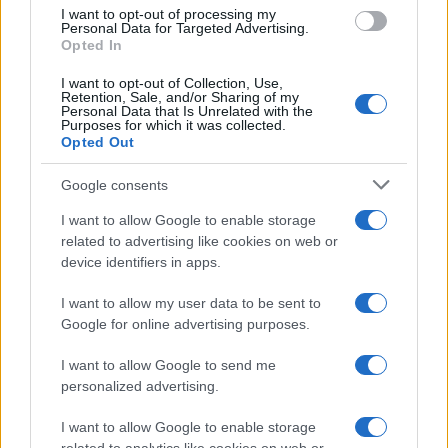
b
te
re
s
re
Prossimo articolo
I want to opt-out of processing my
o
r
st
A
Personal Data for Targeted Advertising.
Opted In
o
p
NOTIZIE RECENTI
I want to opt-out of Collection, Use,
k
p
Retention, Sale, and/or Sharing of my
Personal Data that Is Unrelated with the
Purposes for which it was collected.
Sangue, musica e solidarietà con Avis Olbia al
Opted Out
Delta Center
Google consents
I want to allow Google to enable storage
Meteo Olbia 9 agosto, temperature in calo
related to advertising like cookies on web or
device identifiers in apps.
I want to allow my user data to be sent to
Salmo finisce in ospedale a Catania, ma il tour
Google for online advertising purposes.
va avanti: “Sicilia, ci sono”
I want to allow Google to send me
personalized advertising.
Jovanotti, Gabry Ponte e Alfa: Olbia ombelico del
mondo per una notte
I want to allow Google to enable storage