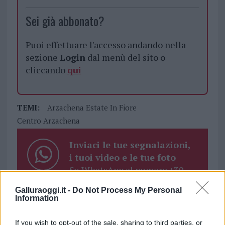
Sei già abbonato?
Puoi effettuare l'accesso andando nella
sezione
Login
dal menù del sito o
cliccando
qui
TEMI:
Arzachena Estate In Fiore
Centro Arzachena
Inviaci le tue segnalazioni,
i tuoi video e le tue foto
Su WhatsApp al numero +39
345 356 7512
Galluraoggi.it -
Do Not Process My Personal
Information
If you wish to opt-out of the sale, sharing to third parties, or