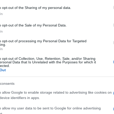
azionali?
o opt-out of the Sharing of my personal data.
 mese
cliccando
qui
In
o opt-out of the Sale of my Personal Data.
In
do nella sezione
Login
dal menù del sito o
to opt-out of processing my Personal Data for Targeted
ing.
In
o opt-out of Collection, Use, Retention, Sale, and/or Sharing
ersonal Data that Is Unrelated with the Purposes for which it
lected.
Out
consents
o allow Google to enable storage related to advertising like cookies on
evice identifiers in apps.
dente
Prossimo articolo
o allow my user data to be sent to Google for online advertising
s.