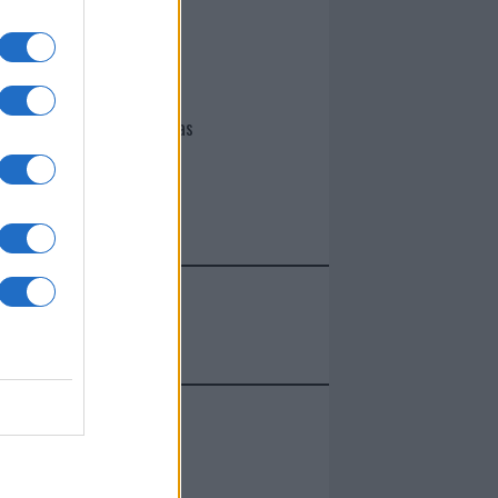
I nostri cari
Giovannimaria Cabras