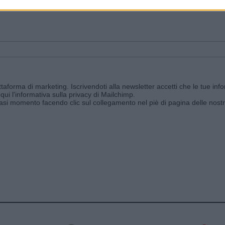
ggi e ricevi le nostre email periodiche contenenti le ultime notizie pubbli
aforma di marketing. Iscrivendoti alla newsletter accetti che le tue info
qui l'informativa sulla privacy di Mailchimp
.
siasi momento facendo clic sul collegamento nel piè di pagina delle nostr