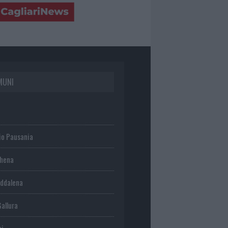
MUNI
io Pausania
chena
ddalena
Gallura