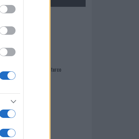
Mario Malu
Paolo Pinna
Martina Agostina Diturco
I nostri cari
I nostri cari