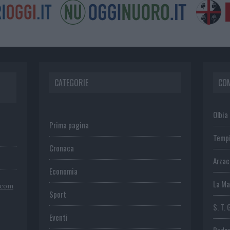
CATEGORIE
CO
Olbia
Prima pagina
Temp
Cronaca
Arza
Economia
La Ma
.com
Sport
S. T. 
Eventi