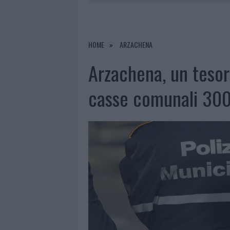
6 AGOSTO 2026
|
ANDREA MURA CONQUISTA PALAU
7 AGOSTO 2026
|
PORTO ROTONDO OSPITA LA GRAN
7 AGOSTO 2026
|
CONTROLLI ALL’AEROPORTO DI O
HOME
ARZACHENA
7 AGOSTO 2026
|
MIGLIORI CLINICHE DI ESTETICA 
Arzachena, un tesor
PER I TRATTAMENTI LASER NON INVASIVI
casse comunali 300