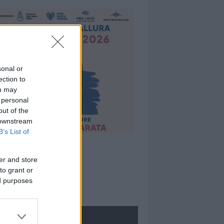
sonal or
ection to
ou may
 personal
out of the
 downstream
B’s List of
er and store
to grant or
ed purposes
ROLOGIE