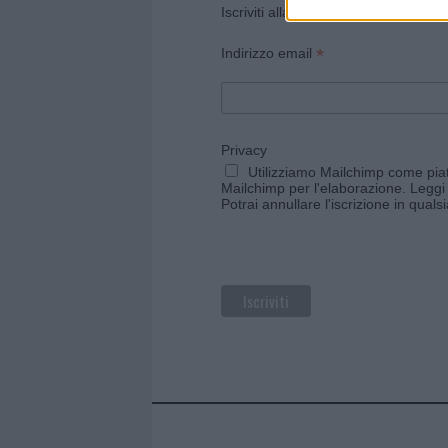
Iscriviti alla newsletter di Gallura O
*
Indirizzo email
Privacy
Utilizziamo Mailchimp come piatt
Mailchimp per l'elaborazione.
Leggi 
Potrai annullare l'iscrizione in qual