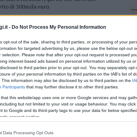
tto di 300mila euro.
revisto, in interventi per la stessa viabilità
0mila euro per l’acquisto di materiale utile alla
i.it -
Do Not Process My Personal Information
 per interventi di manutenzione straordinaria
to opt-out of the sale, sharing to third parties, or processing of your per
 per la manutenzione straordinaria degli
formation for targeted advertising by us, please use the below opt-out s
tecnica, 60mila per l’acquisto e la
r selection. Please note that after your opt-out request is processed y
a locale, 4.500 per acquisto e manutenzione
eing interest-based ads based on personal information utilized by us or
are che una parte degli introiti, circa
disclosed to third parties prior to your opt-out. You may separately opt-
nche i costi di assunzione degli agenti
losure of your personal information by third parties on the IAB’s list of
. This information may also be disclosed by us to third parties on the
IA
Participants
that may further disclose it to other third parties.
hena e la polizia municipale sono ancora
 that this website/app uses one or more Google services and may gath
 comminati tra il 2013 eil 2014: circa 90mila
including but not limited to your visit or usage behaviour. You may click 
ra di 20mila euro per sanzioni emesse a turisti
 to Google and its third-party tags to use your data for below specifi
ogle consent section.
l Data Processing Opt Outs
NEC