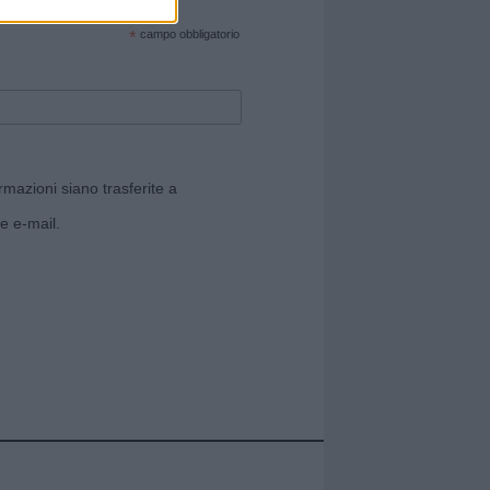
cate sul sito web!
*
campo obbligatorio
rmazioni siano trasferite a
e e-mail.