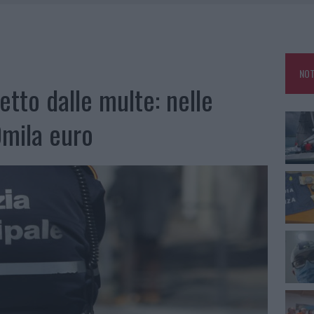
: GRANDE PARTECIPAZIONE PER IL SUO RACCONTO
DE SFIDA DELLA VELA NELL’ESTATE 2026
LBIA, SEQUESTRATI CAVIALE E SABBIA RUBATA
NOT
MEDICALE AVANZATA IN EUROPA: CLASSIFICA DEI 5 CENTRI DI RIFERIMENTO
etto dalle multe: nelle
mila euro