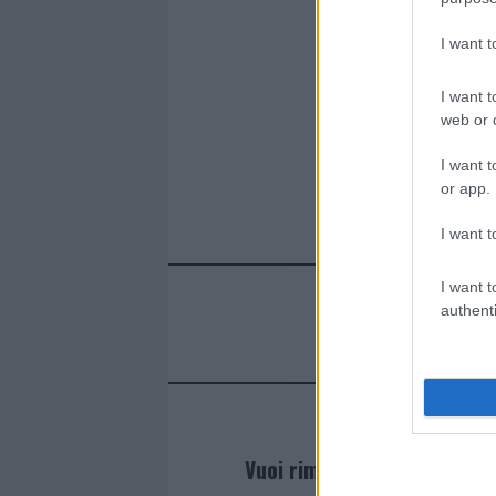
o
r
st
A
I want 
o
p
k
p
I want t
web or d
I want t
or app.
I want t
I want t
authenti
Vuoi rimanere sempre agg