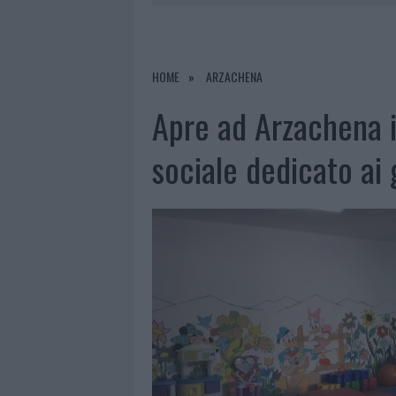
6 AGOSTO 2026
|
EVENTI IN GALLU
PERDERE
6 AGOSTO 2026
|
NUOVI POSTI AUTO IN VIA LA M
HOME
ARZACHENA
6 AGOSTO 2026
|
ALLARME TRUFFE A BERCHIDDA, 
Apre ad Arzachena i
6 AGOSTO 2026
|
NOTRE-DAME DE PARIS CONQUIST
sociale dedicato ai 