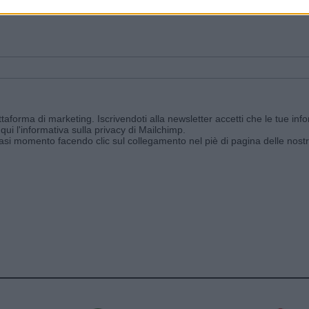
ggi e ricevi le nostre email periodiche contenenti le ultime notizie pubbli
aforma di marketing. Iscrivendoti alla newsletter accetti che le tue info
qui l'informativa sulla privacy di Mailchimp
.
siasi momento facendo clic sul collegamento nel piè di pagina delle nostr