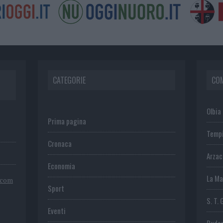
CATEGORIE
CO
Olbia
Prima pagina
Temp
Cronaca
Arza
Economia
La Ma
.com
Sport
S. T. 
Eventi