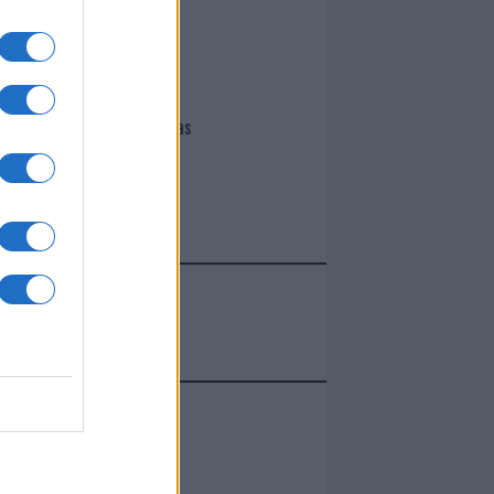
I nostri cari
Giovannimaria Cabras