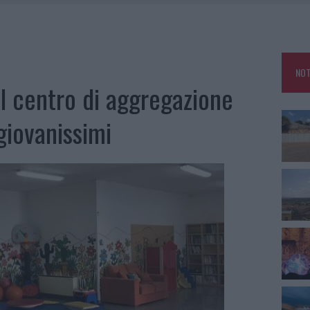
RA, DA JOVANOTTI ALLA ZUPPA GALLURESE: GLI APPUNTAMENTI DA NON
ARMORA, PARCHEGGIO PROVVISORIO A LA MADDALENA
NOT
FALSI INCARICATI BUSSANO ALLE PORTE
l centro di aggregazione
A OLBIA, LA PRIMA AL MOLO BRIN È UN SUCCESSO
giovanissimi