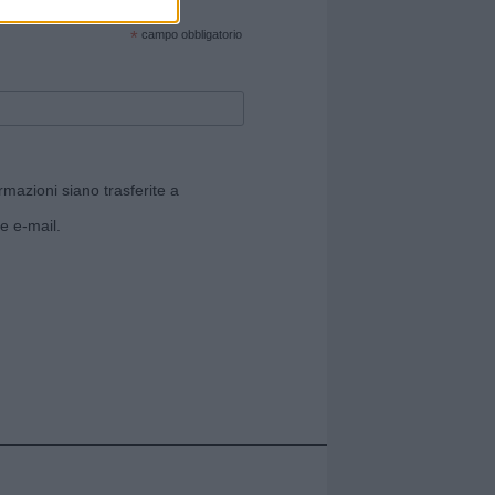
cate sul sito web!
*
campo obbligatorio
rmazioni siano trasferite a
e e-mail.