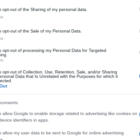
o opt-out of the Sharing of my personal data.
In
dente
Prossimo articolo
o opt-out of the Sale of my Personal Data.
In
to opt-out of processing my Personal Data for Targeted
ing.
In
o opt-out of Collection, Use, Retention, Sale, and/or Sharing
ersonal Data that Is Unrelated with the Purposes for which it
lected.
Out
consents
o allow Google to enable storage related to advertising like cookies on
evice identifiers in apps.
o allow my user data to be sent to Google for online advertising
s.