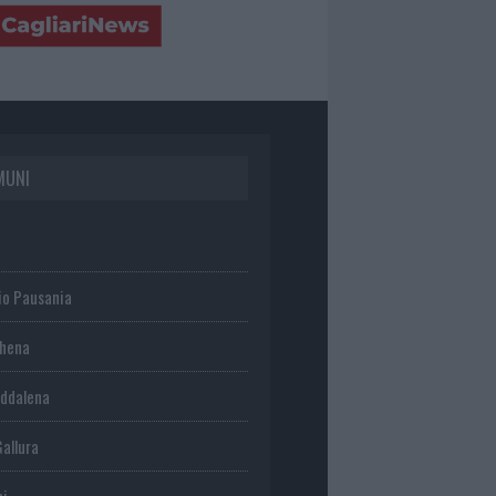
MUNI
io Pausania
chena
ddalena
Gallura