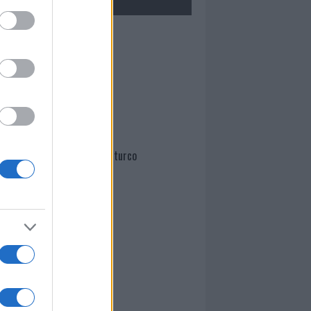
Mario Malu
Paolo Pinna
Martina Agostina Diturco
I nostri cari
I nostri cari