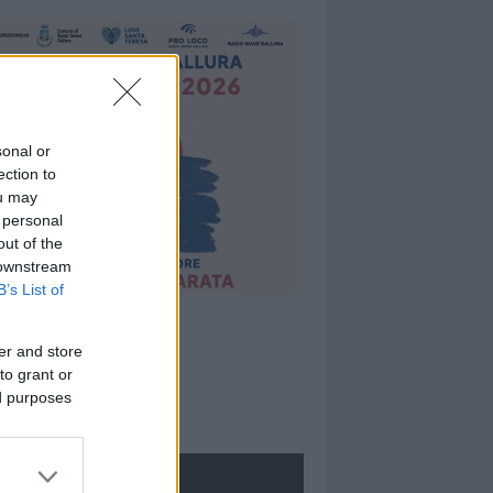
sonal or
ection to
ou may
 personal
out of the
 downstream
B’s List of
er and store
to grant or
ed purposes
ROLOGIE