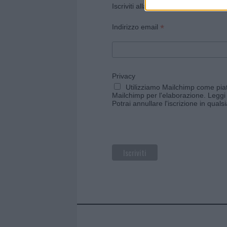
Iscriviti alla newsletter di Gallura O
*
Indirizzo email
Privacy
Utilizziamo Mailchimp come piatt
Mailchimp per l'elaborazione.
Leggi 
Potrai annullare l'iscrizione in qual