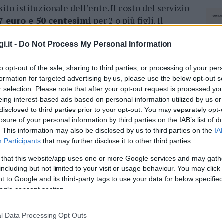
sito istituzionale dell’ente. Il costo del servizio
7 euro e 50 centesimi
per 2 o più figli. Il
31 dicembre.
i.it -
Do Not Process My Personal Information
azionali?
to opt-out of the sale, sharing to third parties, or processing of your per
formation for targeted advertising by us, please use the below opt-out s
 mese
cliccando
qui
r selection. Please note that after your opt-out request is processed y
eing interest-based ads based on personal information utilized by us or
disclosed to third parties prior to your opt-out. You may separately opt-
losure of your personal information by third parties on the IAB’s list of
. This information may also be disclosed by us to third parties on the
IA
do nella sezione
Login
dal menù del sito o
Participants
that may further disclose it to other third parties.
 that this website/app uses one or more Google services and may gath
including but not limited to your visit or usage behaviour. You may click 
 to Google and its third-party tags to use your data for below specifi
ogle consent section.
l Data Processing Opt Outs
NEC