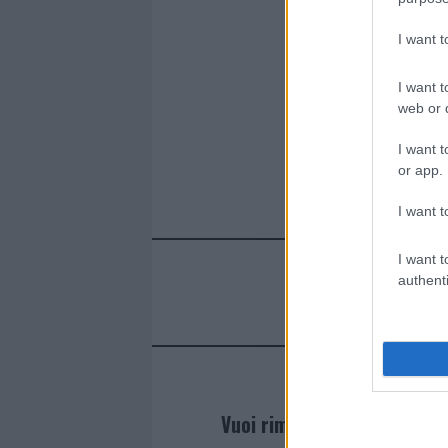
I want 
I want t
web or d
I want t
or app.
I want t
I want t
authenti
Vuoi rimanere sempre agg