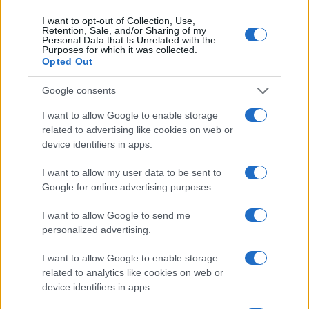
I want to opt-out of Collection, Use,
Retention, Sale, and/or Sharing of my
Personal Data that Is Unrelated with the
Ricevi le nostre ultime news
Purposes for which it was collected.
Opted Out
da
Google News
Google consents
I want to allow Google to enable storage
related to advertising like cookies on web or
Condividi l'articolo
device identifiers in apps.
F
T
Pi
W
S
I want to allow my user data to be sent to
a
w
n
h
h
Google for online advertising purposes.
ce
it
te
at
a
I want to allow Google to send me
Articolo precedente
personalized advertising.
b
te
re
s
re
Prossimo articolo
o
r
st
A
I want to allow Google to enable storage
related to analytics like cookies on web or
o
p
device identifiers in apps.
NOTIZIE RECENTI
k
p