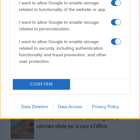
I want to allow Google to enable storage
related to functionality of the website or app.
Le previsioni meteo per il weekend a Olbia e in
Gallura
I want to allow Google to enable storage
related to personalization.
Michelle Hunziker in Gallura, bella anche dal
I want to allow Google to enable storage
vivo: un amico vip svela come fa
related to security, including authentication
functionality and fraud prevention, and other
user protection.
Calangianus, dopo le polemiche il centro
accoglienza minori chiude
CONFIRM
Olbia, divieto di sosta contro spaccio e degrado:
esplode la protesta
Data Deletion
Data Access
Privacy Policy
Pausa caffè impeccabile: come scegliere la
soluzione ideale per la casa e l’ufficio