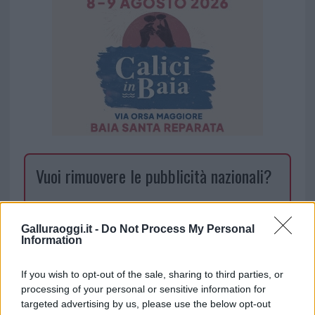
Vuoi rimuovere le pubblicità nazionali?
Puoi abbonarti a
soli € 1,10 al mese
cliccando
qui
Galluraoggi.it -
Do Not Process My Personal
Information
Sei già abbonato?
If you wish to opt-out of the sale, sharing to third parties, or
processing of your personal or sensitive information for
Puoi effettuare l'accesso andando nella
targeted advertising by us, please use the below opt-out