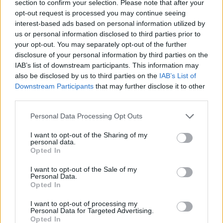
sezione
Login
dal menù del sito o
section to confirm your selection. Please note that after your
opt-out request is processed you may continue seeing
cliccando
qui
interest-based ads based on personal information utilized by
us or personal information disclosed to third parties prior to
your opt-out. You may separately opt-out of the further
TEMI:
Chiusura Scuole Arzachena
disclosure of your personal information by third parties on the
IAB’s list of downstream participants. This information may
Comune Arzachena
Coronavirus Arzachena
also be disclosed by us to third parties on the
IAB’s List of
Downstream Participants
that may further disclose it to other
Inviaci le tue segnalazioni,
third parties.
i tuoi video e le tue foto
Su WhatsApp al numero +39
Please note that this website/app uses one or more Google
Personal Data Processing Opt Outs
services and may gather and store information including but
345 356 7512
not limited to your visit or usage behaviour. You may click to
I want to opt-out of the Sharing of my
personal data.
grant or deny consent to Google and its third-party tags to
Opted In
use your data for below specified purposes in below Google
consent section.
I want to opt-out of the Sale of my
Notizie in tempo reale?
Personal Data.
Opted In
Entra nel canale telegram di
GalluraOggi.it
I want to opt-out of processing my
Personal Data for Targeted Advertising.
Opted In