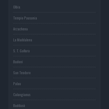
Olbia
Tempio Pausania
Arzachena
La Maddalena
S. T. Gallura
Budoni
San Teodoro
Palau
Calangianus
Buddusò