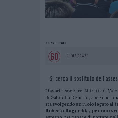
3 MARZO 2018
di
realpower
Si cerca il sostituto dell’asse
I favoriti sono tre. Si tratta di V
di Gabriella Demuro, che si occupa
sta svolgendo un ruolo legato al t
Roberto Ragnedda, per non sc
esterno, ma capace di portare ne