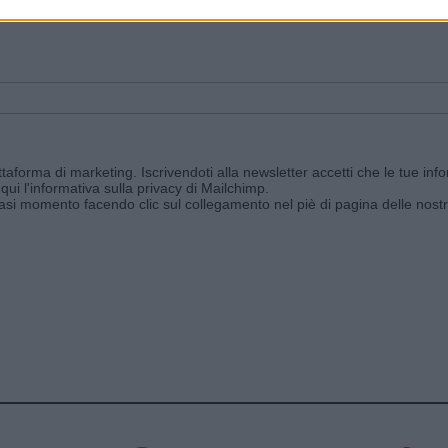
ggi e ricevi le nostre email periodiche contenenti le ultime notizie pubbli
aforma di marketing. Iscrivendoti alla newsletter accetti che le tue info
qui l'informativa sulla privacy di Mailchimp
.
siasi momento facendo clic sul collegamento nel piè di pagina delle nostr