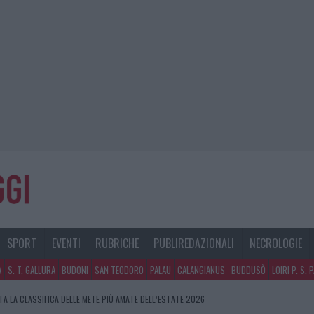
SPORT
EVENTI
RUBRICHE
PUBLIREDAZIONALI
NECROLOGIE
A
S. T. GALLURA
BUDONI
SAN TEODORO
PALAU
CALANGIANUS
BUDDUSÒ
LOIRI P. S. 
A LA CLASSIFICA DELLE METE PIÙ AMATE DELL’ESTATE 2026
O IN VIA LA MARMORA, PARCHEGGIO PROVVISORIO A LA MADDALENA