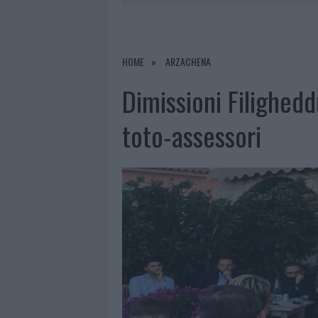
6 AGOSTO 2026
|
GALLURA, FINTI CLIENTI SVUOTA
6 AGOSTO 2026
|
METEO OLBIA 7 AGOSTO, SOLE 
HOME
ARZACHENA
6 AGOSTO 2026
|
TEST TUNNEL OLBIA: RAMPE CHI
Dimissioni Filighedd
toto-assessori