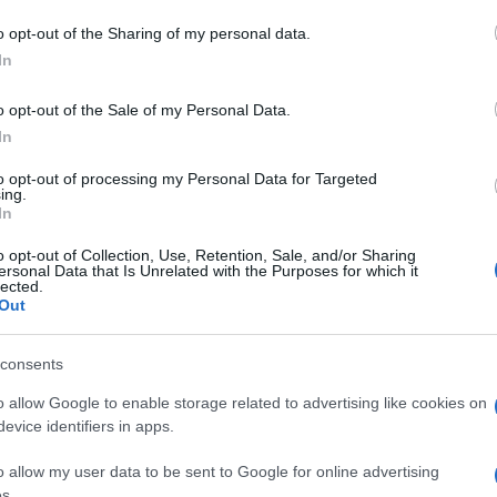
o opt-out of the Sharing of my personal data.
azionali?
In
 mese
cliccando
qui
o opt-out of the Sale of my Personal Data.
In
to opt-out of processing my Personal Data for Targeted
ing.
In
do nella sezione
Login
dal menù del sito o
o opt-out of Collection, Use, Retention, Sale, and/or Sharing
ersonal Data that Is Unrelated with the Purposes for which it
lected.
Out
iligheddu
consents
o allow Google to enable storage related to advertising like cookies on
evice identifiers in apps.
o allow my user data to be sent to Google for online advertising
s.