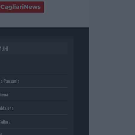
MUNI
io Pausania
chena
ddalena
Gallura