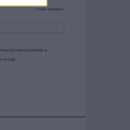
cate sul sito web!
*
campo obbligatorio
rmazioni siano trasferite a
e e-mail.