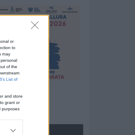
sonal or
ection to
ou may
 personal
out of the
 downstream
B’s List of
er and store
to grant or
ed purposes
ROLOGIE