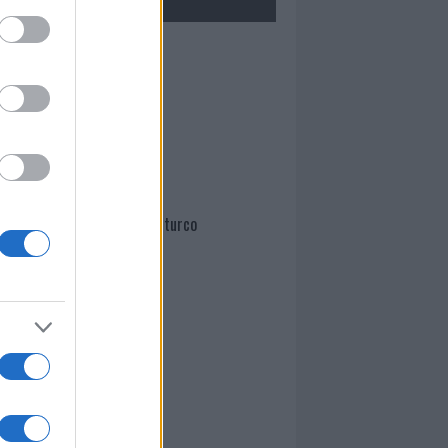
Mario Malu
Paolo Pinna
Martina Agostina Diturco
I nostri cari
I nostri cari