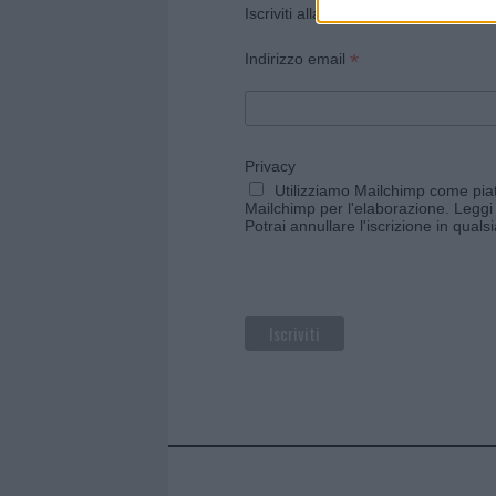
Iscriviti alla newsletter di Gallura O
*
Indirizzo email
Privacy
Utilizziamo Mailchimp come piatt
Mailchimp per l'elaborazione.
Leggi 
Potrai annullare l'iscrizione in qual