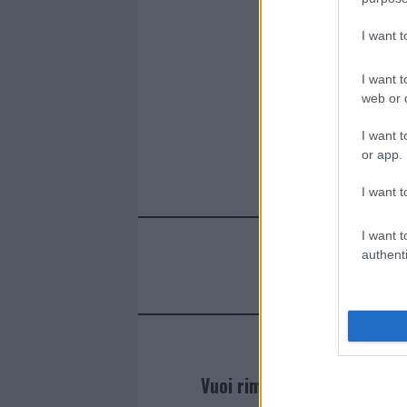
ce
it
te
at
a
Articolo prece
b
te
re
s
re
I want 
o
r
st
A
I want t
o
p
web or d
k
p
I want t
or app.
I want t
I want t
authenti
Vuoi rimanere sempre agg