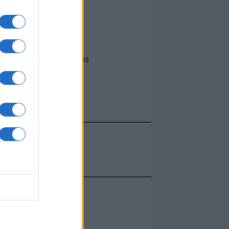
I nostri cari
Giovannimaria Cabras