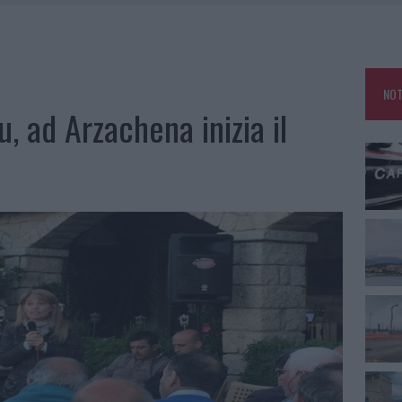
NO LE SUITE: FURTO DA 50MILA NEL RESORT
E CALDO TORNANO PROTAGONISTI
USE ANCORA FINO A FINE AGOSTO
NOT
u, ad Arzachena inizia il