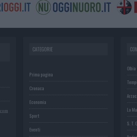
CATEGORIE
CO
Olbia
Prima pagina
Temp
Cronaca
Arza
Economia
La Ma
.com
Sport
S. T. 
Eventi