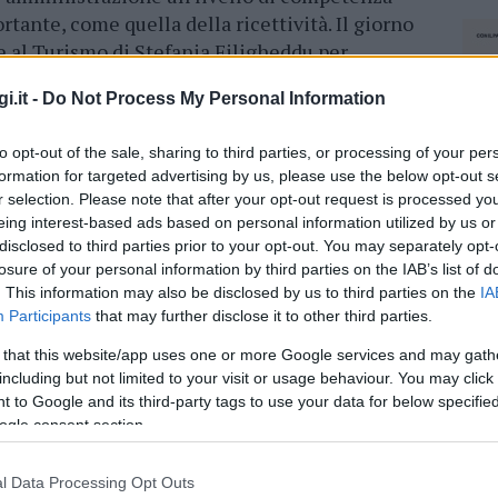
rtante, come quella della ricettività. Il giorno
e al Turismo di Stefania Filigheddu per
ivi”, ad Arzachena è già iniziata la ricerca del
i.it -
Do Not Process My Personal Information
to opt-out of the sale, sharing to third parties, or processing of your per
N COMUNE, SI DIMETTE LA FILIGHEDDU
formation for targeted advertising by us, please use the below opt-out s
r selection. Please note that after your opt-out request is processed y
questo ruolo sono competenza e disponibilità di
eing interest-based ads based on personal information utilized by us or
turismo una delle partite sulle quali
disclosed to third parties prior to your opt-out. You may separately opt-
so di ipotecare il futuro della cittadina,
losure of your personal information by third parties on the IAB’s list of
agionalizzazione”.
E, per un discorso di
. This information may also be disclosed by us to third parties on the
IA
anche il nuovo assessore fosse
una donna.
Participants
that may further disclose it to other third parties.
 that this website/app uses one or more Google services and may gath
 dimissioni della Filigheddu entra in Consiglio
including but not limited to your visit or usage behaviour. You may click 
rima dei non eletti, ed imprenditrice del
 to Google and its third-party tags to use your data for below specifi
ome della Azara come successore non è
ogle consent section.
ndaco Ragnedda, avendo proprio lei condiviso
u.
l Data Processing Opt Outs
NEC