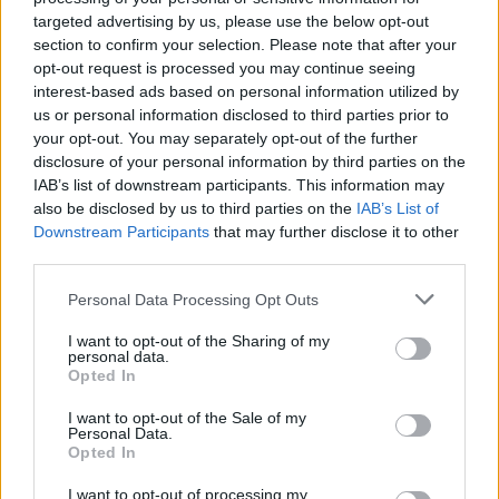
Entra nel canale telegram di
targeted advertising by us, please use the below opt-out
GalluraOggi.it
section to confirm your selection. Please note that after your
opt-out request is processed you may continue seeing
interest-based ads based on personal information utilized by
us or personal information disclosed to third parties prior to
your opt-out. You may separately opt-out of the further
Ricevi le nostre ultime news
disclosure of your personal information by third parties on the
IAB’s list of downstream participants. This information may
also be disclosed by us to third parties on the
IAB’s List of
da
Google News
Downstream Participants
that may further disclose it to other
third parties.
Please note that this website/app uses one or more Google
Personal Data Processing Opt Outs
Condividi l'articolo
services and may gather and store information including but
not limited to your visit or usage behaviour. You may click to
I want to opt-out of the Sharing of my
F
T
Pi
W
S
personal data.
grant or deny consent to Google and its third-party tags to
Opted In
a
w
n
h
h
use your data for below specified purposes in below Google
consent section.
ce
it
te
at
a
I want to opt-out of the Sale of my
Articolo precedente
Personal Data.
b
te
re
s
re
Opted In
Prossimo articolo
I want to opt-out of processing my