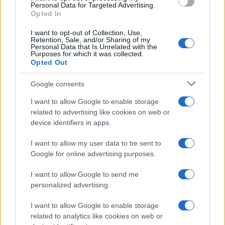
o
r
st
A
Personal Data for Targeted Advertising.
o
p
Opted In
NOTIZIE RECENTI
k
p
I want to opt-out of Collection, Use,
Retention, Sale, and/or Sharing of my
Personal Data that Is Unrelated with the
Sangue, musica e solidarietà con Avis Olbia al
Purposes for which it was collected.
Opted Out
Delta Center
Google consents
Meteo Olbia 9 agosto, temperature in calo
I want to allow Google to enable storage
related to advertising like cookies on web or
device identifiers in apps.
Salmo finisce in ospedale a Catania, ma il tour
I want to allow my user data to be sent to
va avanti: “Sicilia, ci sono”
Google for online advertising purposes.
I want to allow Google to send me
Jovanotti, Gabry Ponte e Alfa: Olbia ombelico del
personalized advertising.
mondo per una notte
I want to allow Google to enable storage
related to analytics like cookies on web or