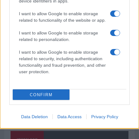
Giorgia Meloni a La Maddalena, la vicesindaco:
device identifiers in apps.
“Orgoglio e discrezione per visita privata̶…
I want to allow Google to enable storage
related to functionality of the website or app.
Incendio nella notte a Olbia, a fuoco due furgoni
I want to allow Google to enable storage
related to personalization.
A fuoco un deposito con bombole, intervento dei
I want to allow Google to enable storage
related to security, including authentication
vigili del fuoco a Rudalza
functionality and fraud prevention, and other
user protection.
CONFIRM
Data Deletion
Data Access
Privacy Policy