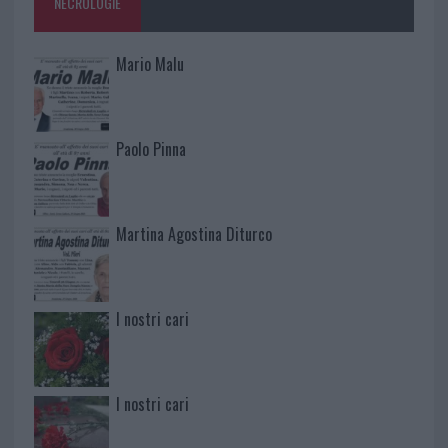
NECROLOGIE
Mario Malu
Paolo Pinna
Martina Agostina Diturco
I nostri cari
I nostri cari