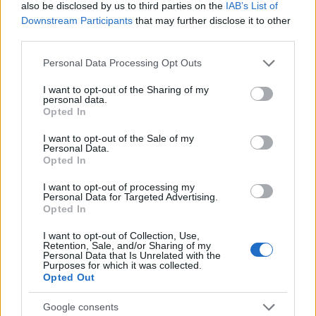
also be disclosed by us to third parties on the
IAB’s List of
Downstream Participants
that may further disclose it to other
third parties.
Notizie in tempo reale?
Please note that this website/app uses one or more Google
Personal Data Processing Opt Outs
Entra nel canale telegram di
services and may gather and store information including but
GalluraOggi.it
not limited to your visit or usage behaviour. You may click to
I want to opt-out of the Sharing of my
personal data.
grant or deny consent to Google and its third-party tags to
Opted In
use your data for below specified purposes in below Google
consent section.
I want to opt-out of the Sale of my
Personal Data.
Opted In
Ricevi le nostre ultime news
I want to opt-out of processing my
Personal Data for Targeted Advertising.
da
Google News
Opted In
I want to opt-out of Collection, Use,
Retention, Sale, and/or Sharing of my
Condividi l'articolo
Personal Data that Is Unrelated with the
Purposes for which it was collected.
Opted Out
F
T
Pi
W
S
a
w
n
h
h
Google consents