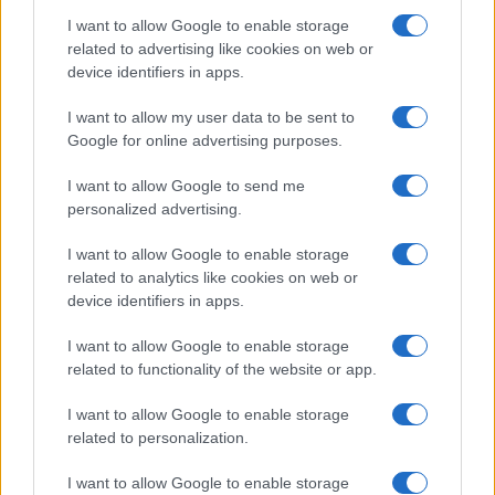
ce
it
te
at
a
I want to allow Google to enable storage
Articolo precedente
related to advertising like cookies on web or
b
te
re
s
re
Prossimo articolo
device identifiers in apps.
o
r
st
A
I want to allow my user data to be sent to
o
p
Google for online advertising purposes.
NOTIZIE RECENTI
k
p
I want to allow Google to send me
personalized advertising.
Ristorante distrutto dalle fiamme a La
Maddalena, incendio a Monti d’à rena
I want to allow Google to enable storage
related to analytics like cookies on web or
device identifiers in apps.
Le previsioni meteo per il weekend a Olbia e in
Gallura
I want to allow Google to enable storage
related to functionality of the website or app.
Michelle Hunziker in Gallura, bella anche dal
I want to allow Google to enable storage
vivo: un amico vip svela come fa
related to personalization.
I want to allow Google to enable storage