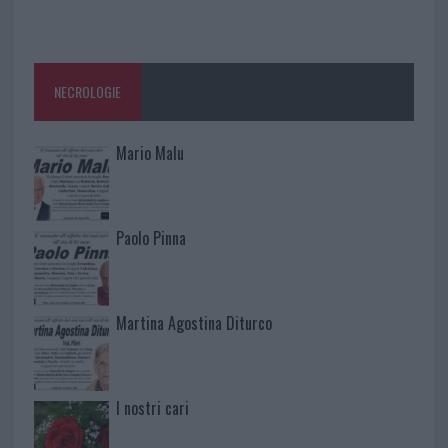
NECROLOGIE
Mario Malu
Paolo Pinna
Martina Agostina Diturco
I nostri cari