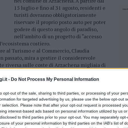
nel comune di Arzachena. A partire dal
15 luglio e fino al 31 agosto, residenti e
turisti dovranno obbligatoriamente
riservare il proprio posto auto per poter
godere di questo angolo di paradiso,
nell’ambito di un progetto di “accesso
ll’ecosistema costiero.
sore al Turismo e al Commercio, Claudia
in passato, mira a gestire il considerevole
ate riversa sulle coste di Arzachena migliaia di
ità ambientale della zona. La prenotazione, che
 sarà disponibile a partire da 72 ore prima
i.it -
Do Not Process My Personal Information
to opt-out of the sale, sharing to third parties, or processing of your per
 il numero chiuso alle Piscine: “Erosione
formation for targeted advertising by us, please use the below opt-out s
r selection. Please note that after your opt-out request is processed y
eing interest-based ads based on personal information utilized by us or
disclosed to third parties prior to your opt-out. You may separately opt-
losure of your personal information by third parties on the IAB’s list of
NEC