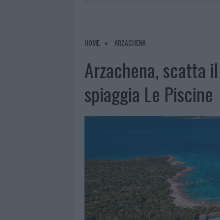
7 AGOSTO 2026
|
CALANGIANUS, DOPO LE POLEMIC
7 AGOSTO 2026
|
OLBIA, DIVIETO DI SOSTA CONT
7 AGOSTO 2026
|
PAUSA CAFFÈ IMPECCABILE: COME 
HOME
ARZACHENA
7 AGOSTO 2026
|
LE PREVISIONI METEO PER IL WEE
Arzachena, scatta i
spiaggia Le Piscine