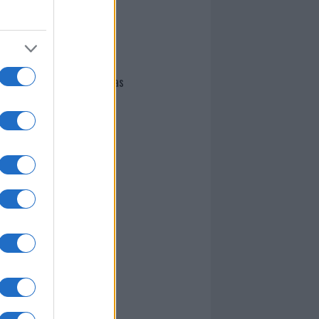
I nostri cari
Giovannimaria Cabras