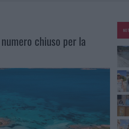
HE IL CENTRO ACCOGLIENZA MINORI CHIUDE
RO SPACCIO E DEGRADO: ESPLODE LA PROTESTA
SCEGLIERE LA SOLUZIONE IDEALE PER LA CASA E L’UFFICIO
NOT
KEND A OLBIA E IN GALLURA
l numero chiuso per la