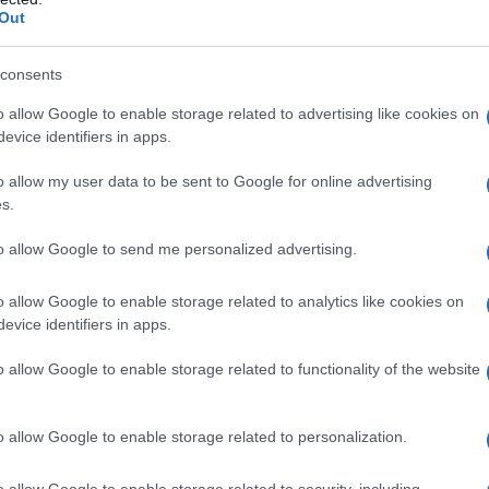
nistra guardando il mare), mentre a Le Piscine
Out
ione, al fine di ridurre l’impatto antropico su
ualsiasi informazione o supporto in fase di
consents
re il servizio dedicato tramite telefono o
72, attivo dalle 9:00 alle 19:00
o allow Google to enable storage related to advertising like cookies on
evice identifiers in apps.
o allow my user data to be sent to Google for online advertising
s.
to allow Google to send me personalized advertising.
azionali?
o allow Google to enable storage related to analytics like cookies on
 mese
cliccando
qui
evice identifiers in apps.
o allow Google to enable storage related to functionality of the website
do nella sezione
Login
dal menù del sito o
o allow Google to enable storage related to personalization.
o allow Google to enable storage related to security, including