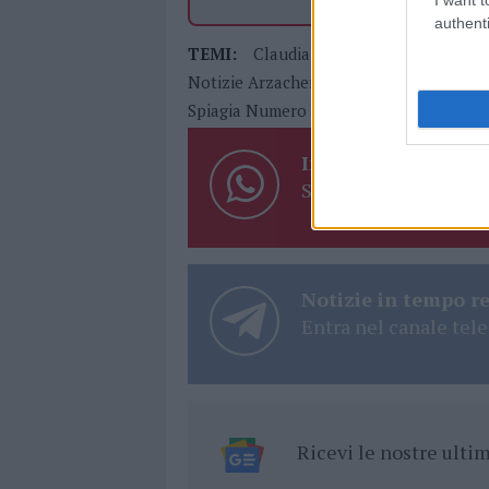
authenti
TEMI:
Claudia Giagoni
Comune Di A
Notizie Arzachena
Numero Chiuso Ra
Spiagia Numero Chiuso
Inviaci le tue segna
Su WhatsApp al nume
Notizie in tempo r
Entra nel canale tele
Ricevi le nostre ult