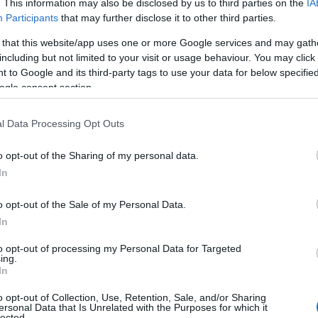
. This information may also be disclosed by us to third parties on the
IA
Participants
that may further disclose it to other third parties.
dunque indispensabile collegarsi alla
 disponibile sul sito del Comune di Arzachena
 that this website/app uses one or more Google services and may gath
 le istruzioni. Il sistema richiederà
including but not limited to your visit or usage behaviour. You may click 
nclusa la targa del veicolo. Una volta
 to Google and its third-party tags to use your data for below specifi
ogle consent section.
enerato un codice QR che dovrà essere mostrato
l Data Processing Opt Outs
dare in loco, mentre l’accesso all’arenile
per i bambini sotto i 12 anni, pur essendo
o opt-out of the Sharing of my personal data.
e del posto auto per tutti.
In
o opt-out of the Sale of my Personal Data.
zachena ribadisce l’importanza di coniugare il
In
 del patrimonio naturale. L’introduzione di
numero chiuso per la spiaggia Le Piscine,
to opt-out of processing my Personal Data for Targeted
ing.
ibrio naturale, si inserisce in una più ampia
In
o opt-out of Collection, Use, Retention, Sale, and/or Sharing
ato lo stazionamento con l’asciugamano
ersonal Data that Is Unrelated with the Purposes for which it
lected.