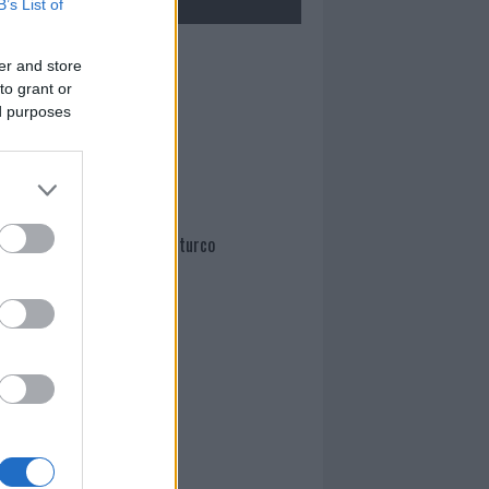
B’s List of
Mario Malu
er and store
to grant or
ed purposes
Paolo Pinna
Martina Agostina Diturco
I nostri cari
I nostri cari