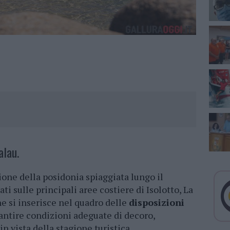
alau.
tione della posidonia spiaggiata lungo il
i sulle principali aree costiere di Isolotto, La
e si inserisce nel quadro delle
disposizioni
antire condizioni adeguate di decoro,
 in vista della stagione turistica.