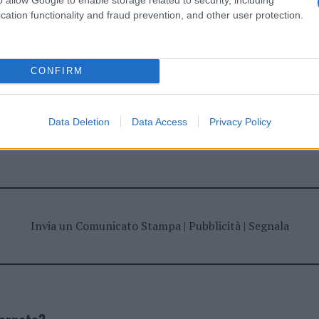
cation functionality and fraud prevention, and other user protection.
au
Posidonia Palau
CONFIRM
Data Deletion
Data Access
Privacy Policy
dente
Prossimo articolo
Invia un Comunicato Stampa
|
Pubblicità
|
Segnala