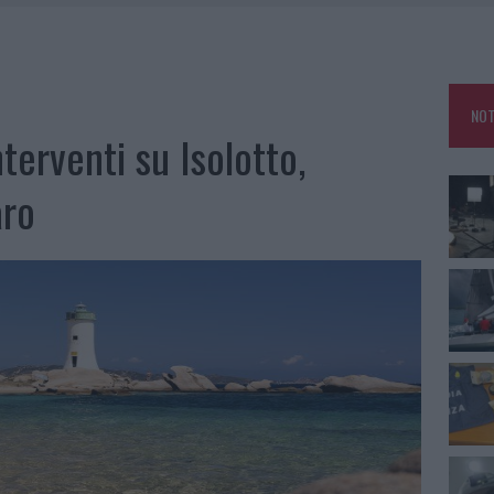
SER NON INVASIVI
A IL CAMPO BASE: L’INAUGURAZIONE
 PER COMPARSE IN COSTA SMERALDA
NOT
DE SFIDA DELLA VELA NELL’ESTATE 2026
nterventi su Isolotto,
LBIA, SEQUESTRATI CAVIALE E SABBIA RUBATA
aro