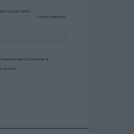
cate sul sito web!
*
campo obbligatorio
rmazioni siano trasferite a
e e-mail.