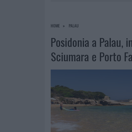
RIFERIMENTO PER I TRATTAMENTI LA
6 AGOSTO 2026
|
INCENDI, A SAN PASQUALE ARRIV
7 AGOSTO 2026
|
FILM INTERNAZIONALE, CASTING
HOME
PALAU
7 AGOSTO 2026
|
PORTO ROTONDO OSPITA LA GRAN
Posidonia a Palau, i
7 AGOSTO 2026
|
CONTROLLI ALL’AEROPORTO DI O
Sciumara e Porto F