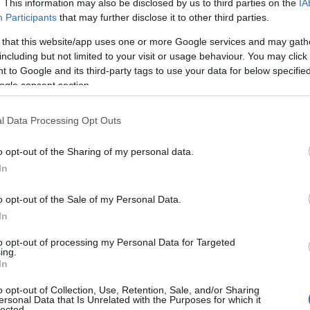
. This information may also be disclosed by us to third parties on the
IA
non consente adeguate soluzioni di stoccaggio
Participants
that may further disclose it to other third parties.
ne del materiale vegetale e il successivo
 that this website/app uses one or more Google services and may gath
 per il recupero e il riciclo. Diverso
including but not limited to your visit or usage behaviour. You may click 
ra
, dove, compatibilmente con le condizioni
 to Google and its third-party tags to use your data for below specifi
oraneamente spostata nell’area retrostante la
ogle consent section.
successivo
riposizionamento al termine
a preservarne la funzione naturale di
l Data Processing Opt Outs
o opt-out of the Sharing of my personal data.
i
bilanciare le esigenze di fruibilità degli
In
ientale
, rispondendo alle necessità legate
estione quotidiana delle spiagge più
o opt-out of the Sale of my Personal Data.
litorale, in particolare quelle maggiormente
In
denti e visitatori
, vengono considerate
to opt-out of processing my Personal Data for Targeted
 adeguati di accessibilità e decoro.
ing.
In
o delle
linee guida regionali
e della
o opt-out of Collection, Use, Retention, Sale, and/or Sharing
tre che dei
Criteri Ambientali Minimi
ersonal Data that Is Unrelated with the Purposes for which it
lected.