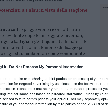
otenziati a Palau in vista della stagione
anica
sulle spiagge viene ricondotta a un
te evidente dopo le mareggiate invernali,
ngo la battigia ingenti quantità di materiale
epito talvolta come elemento di disagio per la
uto dagli studi ambientali come componente
ostiero, contribuendo alla protezione
antenimento degli ecosistemi marini. Per
i.it -
Do Not Process My Personal Information
on vengono assimilati a semplici operazioni
ù ampia strategia di gestione sostenibile delle
to opt-out of the sale, sharing to third parties, or processing of your per
ultano differenziate in base alle
formation for targeted advertising by us, please use the below opt-out s
costieri, con soluzioni calibrate sulle specifiche
r selection. Please note that after your opt-out request is processed y
eing interest-based ads based on personal information utilized by us or
i.
disclosed to third parties prior to your opt-out. You may separately opt-
losure of your personal information by third parties on the IAB’s list of
sulta particolarmente consistente e la
NEC