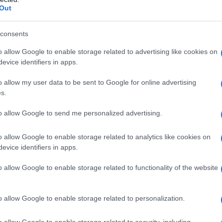
 settore competente ha attivato le procedure
Out
, affidando l’intervento a un operatore
to complessivo di
circa 25 mila euro
, in parte
consents
iativa si inserisce nella strategia
o allow Google to enable storage related to advertising like cookies on
entata alla gestione sostenibile del litorale,
evice identifiers in apps.
tà ambientale, funzionalità degli spazi pubblici
io.
o allow my user data to be sent to Google for online advertising
s.
azionali?
to allow Google to send me personalized advertising.
 mese
cliccando
qui
o allow Google to enable storage related to analytics like cookies on
evice identifiers in apps.
o allow Google to enable storage related to functionality of the website
do nella sezione
Login
dal menù del sito o
o allow Google to enable storage related to personalization.
o allow Google to enable storage related to security, including