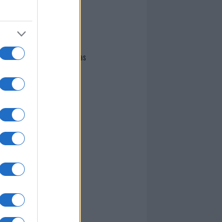
I nostri cari
Giovannimaria Cabras