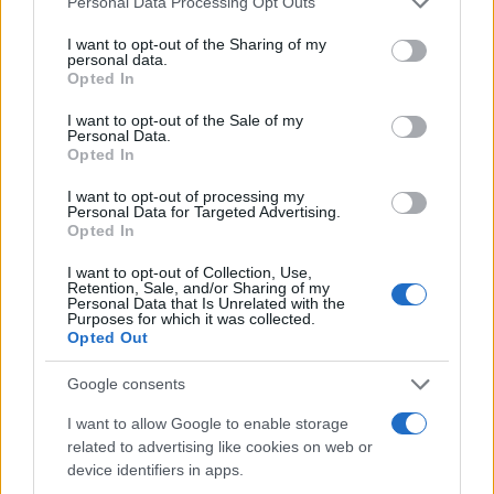
Personal Data Processing Opt Outs
services and may gather and store information including but
not limited to your visit or usage behaviour. You may click to
I want to opt-out of the Sharing of my
personal data.
grant or deny consent to Google and its third-party tags to
Opted In
use your data for below specified purposes in below Google
consent section.
I want to opt-out of the Sale of my
Personal Data.
Opted In
I want to opt-out of processing my
Personal Data for Targeted Advertising.
Vuoi rimuovere le pubblicità nazionali?
Opted In
I want to opt-out of Collection, Use,
Puoi abbonarti a
soli € 1,10 al mese
Retention, Sale, and/or Sharing of my
Personal Data that Is Unrelated with the
cliccando
qui
Purposes for which it was collected.
Opted Out
Sei già abbonato?
Google consents
I want to allow Google to enable storage
Puoi effettuare l'accesso andando nella
related to advertising like cookies on web or
sezione
Login
dal menù del sito o
device identifiers in apps.
cliccando
qui