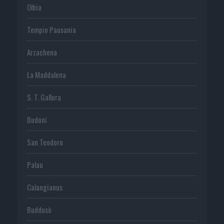
Olbia
Tempio Pausania
Arzachena
La Maddalena
S. T. Gallura
Budoni
San Teodoro
Palau
Calangianus
Buddusò