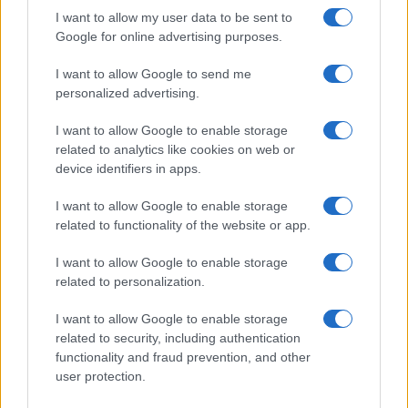
I want to allow my user data to be sent to
Google for online advertising purposes.
TEMI:
Comune Di Arzachena
I want to allow Google to send me
Concorso Vermentino Arzachena
personalized advertising.
Notizie Arzachena
I want to allow Google to enable storage
Inviaci le tue segnalazioni,
related to analytics like cookies on web or
device identifiers in apps.
i tuoi video e le tue foto
Su WhatsApp al numero +39
I want to allow Google to enable storage
345 356 7512
related to functionality of the website or app.
I want to allow Google to enable storage
related to personalization.
Notizie in tempo reale?
I want to allow Google to enable storage
Entra nel canale telegram di
related to security, including authentication
GalluraOggi.it
functionality and fraud prevention, and other
user protection.