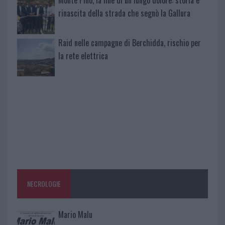
rinascita della strada che segnò la Gallura
Raid nelle campagne di Berchidda, rischio per
la rete elettrica
NECROLOGIE
Mario Malu