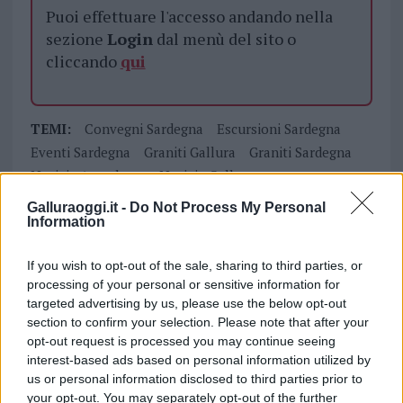
Puoi effettuare l'accesso andando nella
sezione
Login
dal menù del sito o
cliccando
qui
TEMI:
Convegni Sardegna
Escursioni Sardegna
Eventi Sardegna
Graniti Gallura
Graniti Sardegna
Notizie Arzachena
Notizie Gallura
Notizie Sardegna
Open Your Mine
Galluraoggi.it -
Do Not Process My Personal
Open Your Mine Arzachena Il Granito Della Gallura
Information
Open Your Mine Parco Geominerario Sardegna
If you wish to opt-out of the sale, sharing to third parties, or
Open Your Mine Parco Geominerario Sardegna
processing of your personal or sensitive information for
Gallura
targeted advertising by us, please use the below opt-out
Open Your Mine Sardegna
section to confirm your selection. Please note that after your
Parco Geominerario Storico E Ambientale Della
opt-out request is processed you may continue seeing
Sardegna
interest-based ads based on personal information utilized by
Trekking Gallura
Trekking Sardegna
us or personal information disclosed to third parties prior to
your opt-out. You may separately opt-out of the further