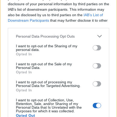
Condividi l'articolo
disclosure of your personal information by third parties on the
IAB’s list of downstream participants. This information may
F
T
Pi
W
S
also be disclosed by us to third parties on the
IAB’s List of
Downstream Participants
that may further disclose it to other
a
w
n
h
h
third parties.
ce
it
te
at
a
Articolo precedente
Please note that this website/app uses one or more Google
Personal Data Processing Opt Outs
b
te
re
s
re
Prossimo articolo
services and may gather and store information including but
o
r
st
A
not limited to your visit or usage behaviour. You may click to
I want to opt-out of the Sharing of my
personal data.
grant or deny consent to Google and its third-party tags to
Opted In
o
p
use your data for below specified purposes in below Google
NOTIZIE RECENTI
consent section.
k
p
I want to opt-out of the Sale of my
Personal Data.
Opted In
Nuovi posti auto in via La Marmora, parcheggio
I want to opt-out of processing my
provvisorio a La Maddalena
Personal Data for Targeted Advertising.
Opted In
Allarme truffe a Berchidda, falsi incaricati
I want to opt-out of Collection, Use,
Retention, Sale, and/or Sharing of my
bussano alle porte
Personal Data that Is Unrelated with the
Purposes for which it was collected.
Opted Out