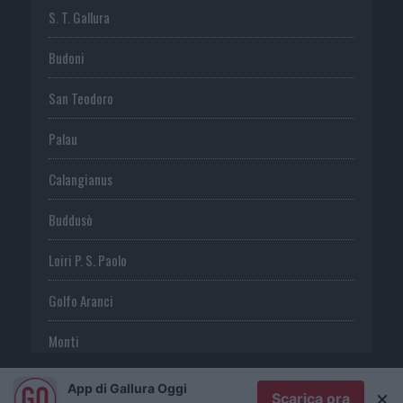
S. T. Gallura
Budoni
San Teodoro
Palau
Calangianus
Buddusò
Loiri P. S. Paolo
Golfo Aranci
Monti
Telti
App di Gallura Oggi
×
Scarica ora