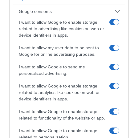
Notre-Dame de Paris conquista Olbia, la prima
Google consents
al Molo Brin è un successo
I want to allow Google to enable storage
related to advertising like cookies on web or
Strada Sassari-Olbia, incidente all’alba: ferito il
device identifiers in apps.
conducente
I want to allow my user data to be sent to
Google for online advertising purposes.
Eventi in Gallura, da Jovanotti alla zuppa
gallurese: gli appuntamenti da non perdere
I want to allow Google to send me
personalized advertising.
Lettini e arredi abusivi sulla spiaggia libera,
I want to allow Google to enable storage
sequestri a Olbia e Arzachena
related to analytics like cookies on web or
device identifiers in apps.
È morto Francesco Guccini, il maestro che si
I want to allow Google to enable storage
tenne lontano dalla Costa Smeralda
related to functionality of the website or app.
I want to allow Google to enable storage
related to personalization.