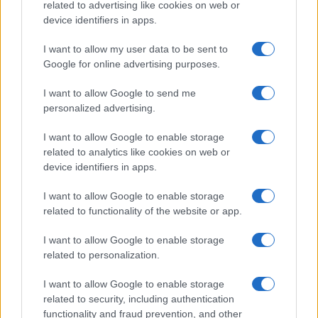
o
r
st
A
related to advertising like cookies on web or
device identifiers in apps.
o
p
NOTIZIE RECENTI
k
p
I want to allow my user data to be sent to
Google for online advertising purposes.
Incendio nella notte a Olbia, a fuoco due furgoni
I want to allow Google to send me
personalized advertising.
I want to allow Google to enable storage
A fuoco un deposito con bombole, intervento dei
related to analytics like cookies on web or
vigili del fuoco a Rudalza
device identifiers in apps.
I want to allow Google to enable storage
Ristorante distrutto dalle fiamme a La
related to functionality of the website or app.
Maddalena, incendio a Monti d’à rena
I want to allow Google to enable storage
related to personalization.
Le previsioni meteo per il weekend a Olbia e in
I want to allow Google to enable storage
Gallura
related to security, including authentication
functionality and fraud prevention, and other