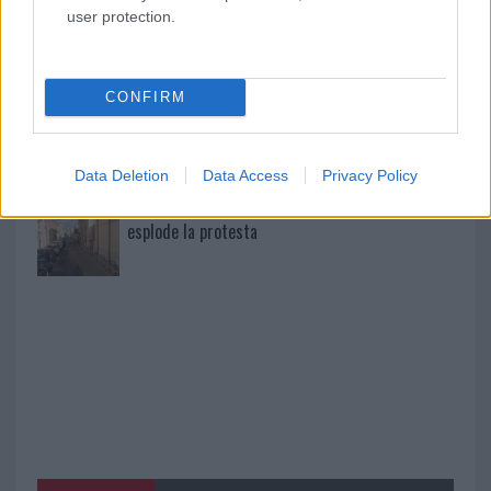
Michelle Hunziker in Gallura, bella anche dal
user protection.
vivo: un amico vip svela come fa
CONFIRM
Calangianus, dopo le polemiche il centro
accoglienza minori chiude
Data Deletion
Data Access
Privacy Policy
Olbia, divieto di sosta contro spaccio e degrado:
esplode la protesta