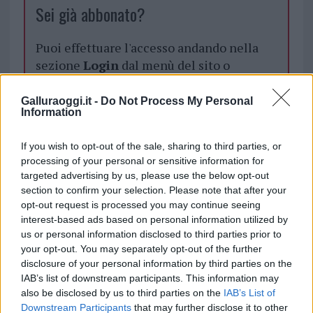
Sei già abbonato?
Puoi effettuare l'accesso andando nella
sezione
Login
dal menù del sito o
cliccando
qui
Galluraoggi.it -
Do Not Process My Personal
Information
TEMI:
Notizie Arzachena
If you wish to opt-out of the sale, sharing to third parties, or
Polizia Locale Arzachena
processing of your personal or sensitive information for
targeted advertising by us, please use the below opt-out
Notizie in tempo reale?
section to confirm your selection. Please note that after your
Entra nel canale telegram di
opt-out request is processed you may continue seeing
GalluraOggi.it
interest-based ads based on personal information utilized by
us or personal information disclosed to third parties prior to
your opt-out. You may separately opt-out of the further
disclosure of your personal information by third parties on the
IAB’s list of downstream participants. This information may
Inviaci le tue segnalazioni,
also be disclosed by us to third parties on the
IAB’s List of
i tuoi video e le tue foto
Downstream Participants
that may further disclose it to other