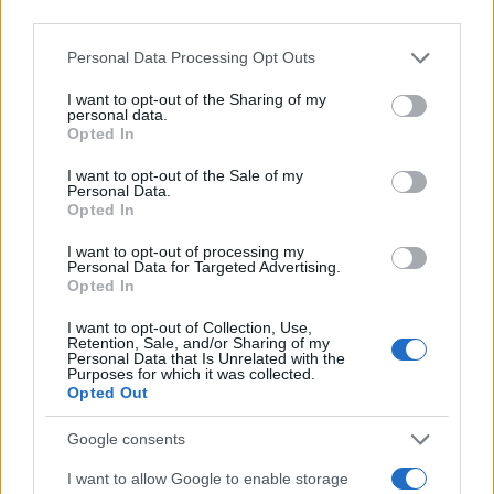
third parties.
Su WhatsApp al numero +39
345 356 7512
Please note that this website/app uses one or more Google
Personal Data Processing Opt Outs
services and may gather and store information including but
not limited to your visit or usage behaviour. You may click to
I want to opt-out of the Sharing of my
personal data.
grant or deny consent to Google and its third-party tags to
Opted In
use your data for below specified purposes in below Google
consent section.
Ricevi le nostre ultime news
I want to opt-out of the Sale of my
Personal Data.
Opted In
da
Google News
I want to opt-out of processing my
Personal Data for Targeted Advertising.
Opted In
Condividi l'articolo
I want to opt-out of Collection, Use,
Retention, Sale, and/or Sharing of my
F
T
Pi
W
S
Personal Data that Is Unrelated with the
Purposes for which it was collected.
a
w
n
h
h
Opted Out
ce
it
te
at
a
Google consents
Articolo precedente
b
te
re
s
re
Prossimo articolo
I want to allow Google to enable storage