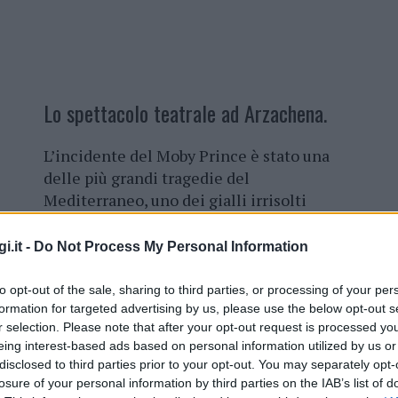
Lo spettacolo teatrale ad Arzachena.
L’incidente del Moby Prince è stato una
delle più grandi tragedie del
Mediterraneo, uno dei gialli irrisolti
della storia italiana. Questo tragico
evento
diventa uno spettacolo
e sarà
i.it -
Do Not Process My Personal Information
portato ad Arzachena, ospitato
nell’auditorium multidisciplinare Ama,
to opt-out of the sale, sharing to third parties, or processing of your per
l’11 aprile alle 19.
formation for targeted advertising by us, please use the below opt-out s
r selection. Please note that after your opt-out request is processed y
eing interest-based ads based on personal information utilized by us or
La rappresentazione, firmata da
disclosed to third parties prior to your opt-out. You may separately opt-
ari
rievoca la collisione tra il traghetto
losure of your personal information by third parties on the IAB’s list of
Agip Abruzzo.
Nell’incidente avvenne di