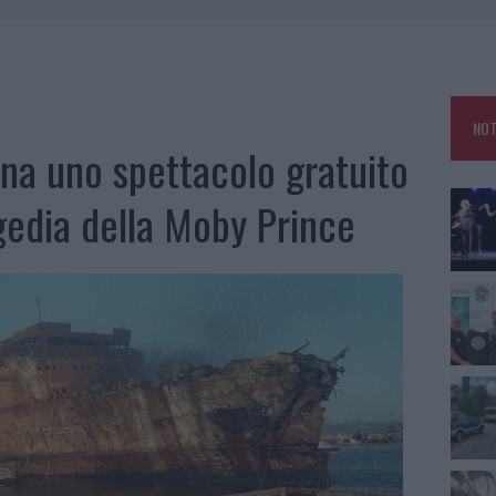
GOSTO, MIGLIORA IL TEMPO IN GALLURA
 OUT AD OLBIA PER IL READING SU ATZENI
NNI DEL DIVING CENTER DI TEGGE
NOT
 ARZACHENA: FERITO IL CONDUCENTE
ena uno spettacolo gratuito
agedia della Moby Prince