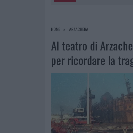
5 AGOSTO 2026
|
METEO OLBIA 6 A
5 AGOSTO 2026
|
“SUL FILO DEL DISCORSO”: SOLD
5 AGOSTO 2026
|
LA MADDALENA, FESTA PER I 30 A
HOME
ARZACHENA
5 AGOSTO 2026
|
ESCE DI STRADA CON L’AUTO AD
Al teatro di Arzach
per ricordare la tr