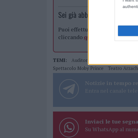
authenti
Sei già abbonato?
Puoi effettuare l'accesso andan
cliccando
qui
TEMI:
Auditorium Multidisciplinare 
Spettacolo Moby Prince
Teatro Arzac
Notizie in tempo r
Entra nel canale tele
Inviaci le tue segna
Su WhatsApp al nume