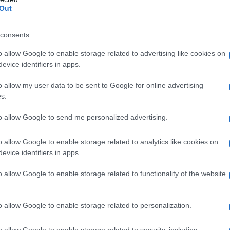
o di Livorno. Sulla Moby era presente un
Out
dini del comandante Ugo Chessa e 75
llisione. In seguito all’urto con la petroliera
consents
imentato dal petrolio, che causò la morte di
o allow Google to enable storage related to advertising like cookies on
etto che del giovane mozzo napoletano Alessio
evice identifiers in apps.
ritardo, anche a causa di numerose circostanze
i conosce la verità
.
o allow my user data to be sent to Google for online advertising
s.
to allow Google to send me personalized advertising.
o allow Google to enable storage related to analytics like cookies on
evice identifiers in apps.
o allow Google to enable storage related to functionality of the website
azionali?
o allow Google to enable storage related to personalization.
 mese
cliccando
qui
o allow Google to enable storage related to security, including