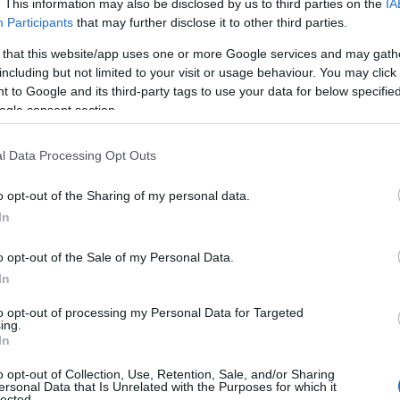
. This information may also be disclosed by us to third parties on the
IA
prile 1991, persero la vita anche numerosi
Participants
that may further disclose it to other third parties.
e 3.0
, questo il nome dello spettacolo,
 that this website/app uses one or more Google services and may gath
ttraverso una serie di monologhi incrociati
including but not limited to your visit or usage behaviour. You may click 
o e ricostruzioni in 3D
.
 to Google and its third-party tags to use your data for below specifi
ogle consent section.
atuito,
vede la collaborazione
con Teatro
one “140” – familiari vittime Moby Prince e
l Data Processing Opt Outs
i Vittime Moby Prince Onlus.
o opt-out of the Sharing of my personal data.
rince e cosa accadde quella sera.
In
toria avvenuto la sera del 10 aprile 1991,
o opt-out of the Sale of my Personal Data.
roprietà della Nav.Ar.Ma. entrò in collisione
In
 nel porto di Livorno con direzione Olbia. A
to opt-out of processing my Personal Data for Targeted
ti anche dei sardi che si stavano recando
ing.
In
 loro parenti e trascorrere con loro le
o opt-out of Collection, Use, Retention, Sale, and/or Sharing
ersonal Data that Is Unrelated with the Purposes for which it
lected.