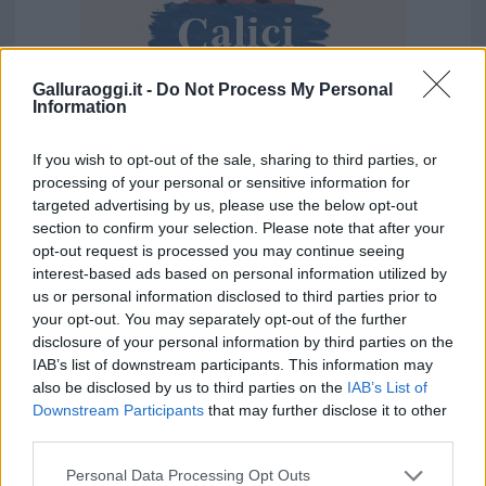
Galluraoggi.it -
Do Not Process My Personal
Information
If you wish to opt-out of the sale, sharing to third parties, or
processing of your personal or sensitive information for
Vuoi rimuovere le pubblicità nazionali?
targeted advertising by us, please use the below opt-out
section to confirm your selection. Please note that after your
Puoi abbonarti a
soli € 1,10 al mese
opt-out request is processed you may continue seeing
interest-based ads based on personal information utilized by
cliccando
qui
us or personal information disclosed to third parties prior to
your opt-out. You may separately opt-out of the further
Sei già abbonato?
disclosure of your personal information by third parties on the
IAB’s list of downstream participants. This information may
also be disclosed by us to third parties on the
IAB’s List of
Puoi effettuare l'accesso andando nella
Downstream Participants
that may further disclose it to other
sezione
Login
dal menù del sito o
third parties.
cliccando
qui
Please note that this website/app uses one or more Google
Personal Data Processing Opt Outs