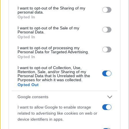
services and may gather and store information including but
not limited to your visit or usage behaviour. You may click to
I want to opt-out of the Sharing of my
TEMI:
Berchidda Lingua Sarda
Berchidda Progetti
personal data.
grant or deny consent to Google and its third-party tags to
Opted In
Corso Lingua Sarda
Notizie Berchidda
use your data for below specified purposes in below Google
consent section.
Sportello Lingua Sarda
I want to opt-out of the Sale of my
Personal Data.
Opted In
Notizie in tempo reale?
Entra nel canale telegram di
I want to opt-out of processing my
Personal Data for Targeted Advertising.
GalluraOggi.it
Opted In
I want to opt-out of Collection, Use,
Retention, Sale, and/or Sharing of my
Personal Data that Is Unrelated with the
Purposes for which it was collected.
Inviaci le tue segnalazioni,
Opted Out
i tuoi video e le tue foto
Google consents
Su WhatsApp al numero +39
345 356 7512
I want to allow Google to enable storage
related to advertising like cookies on web or
device identifiers in apps.