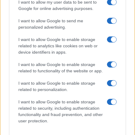
I want to allow my user data to be sent to
Google for online advertising purposes.
Ricevi le nostre ultime news
I want to allow Google to send me
da
Google News
personalized advertising.
I want to allow Google to enable storage
related to analytics like cookies on web or
Condividi l'articolo
device identifiers in apps.
F
T
Pi
W
S
I want to allow Google to enable storage
a
w
n
h
h
related to functionality of the website or app.
ce
it
te
at
a
I want to allow Google to enable storage
Articolo precedente
b
te
re
s
re
related to personalization.
Prossimo articolo
o
r
st
A
I want to allow Google to enable storage
related to security, including authentication
o
p
functionality and fraud prevention, and other
NOTIZIE RECENTI
k
p
user protection.
Sangue, musica e solidarietà con Avis Olbia al