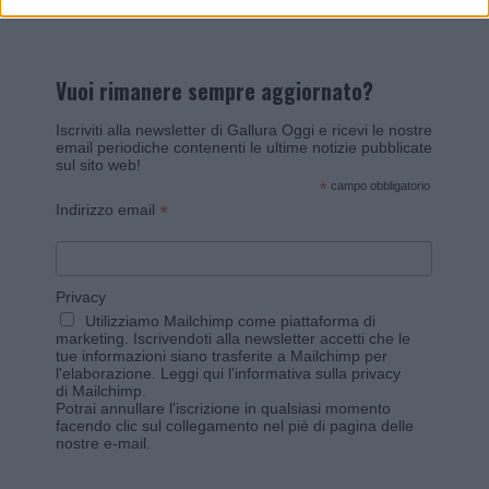
Vuoi rimanere sempre aggiornato?
Iscriviti alla newsletter di Gallura Oggi e ricevi le nostre
email periodiche contenenti le ultime notizie pubblicate
sul sito web!
*
campo obbligatorio
*
Indirizzo email
Privacy
Utilizziamo Mailchimp come piattaforma di
marketing. Iscrivendoti alla newsletter accetti che le
tue informazioni siano trasferite a Mailchimp per
l'elaborazione.
Leggi qui l'informativa sulla privacy
di Mailchimp
.
Potrai annullare l'iscrizione in qualsiasi momento
facendo clic sul collegamento nel piè di pagina delle
nostre e-mail.