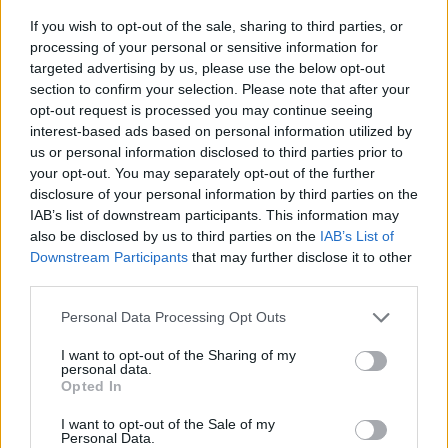
Gallura, finti clienti svuotano le suite: furto da
If you wish to opt-out of the sale, sharing to third parties, or
50mila nel resort
processing of your personal or sensitive information for
targeted advertising by us, please use the below opt-out
section to confirm your selection. Please note that after your
Meteo Olbia 7 agosto, sole e caldo tornano
opt-out request is processed you may continue seeing
protagonisti
interest-based ads based on personal information utilized by
us or personal information disclosed to third parties prior to
your opt-out. You may separately opt-out of the further
Test tunnel Olbia: rampe chiuse ancora fino a
disclosure of your personal information by third parties on the
fine agosto
IAB’s list of downstream participants. This information may
also be disclosed by us to third parties on the
IAB’s List of
Downstream Participants
that may further disclose it to other
Aggius conquista la classifica delle mete più
third parties.
amate dell’estate 2026
Please note that this website/app uses one or more Google
Personal Data Processing Opt Outs
services and may gather and store information including but
not limited to your visit or usage behaviour. You may click to
I want to opt-out of the Sharing of my
personal data.
grant or deny consent to Google and its third-party tags to
Opted In
use your data for below specified purposes in below Google
consent section.
I want to opt-out of the Sale of my
Personal Data.