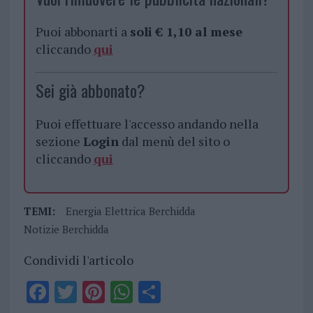
Puoi abbonarti a
soli € 1,10 al mese
cliccando
qui
Sei già abbonato?
Puoi effettuare l'accesso andando nella
sezione
Login
dal menù del sito o
cliccando
qui
TEMI:
Energia Elettrica Berchidda
Notizie Berchidda
Condividi l'articolo
F
T
Pi
W
S