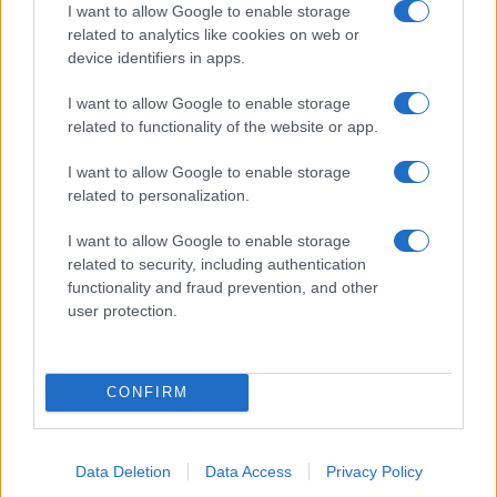
I want to allow Google to enable storage
related to analytics like cookies on web or
I nostri cari
device identifiers in apps.
I want to allow Google to enable storage
related to functionality of the website or app.
I nostri cari
I want to allow Google to enable storage
related to personalization.
I want to allow Google to enable storage
Giovannimaria Cabras
related to security, including authentication
functionality and fraud prevention, and other
user protection.
CONFIRM
Invia un Comunicato Stampa
|
Pubblicità
|
Segnala
Data Deletion
Data Access
Privacy Policy