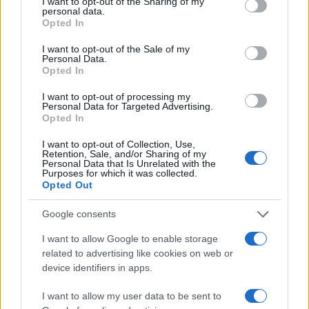
not limited to your visit or usage behaviour. You may click to
I want to opt-out of the Sharing of my
personal data.
grant or deny consent to Google and its third-party tags to
Opted In
da
Google News
use your data for below specified purposes in below Google
consent section.
I want to opt-out of the Sale of my
Personal Data.
Opted In
Condividi l'articolo
I want to opt-out of processing my
F
T
Pi
W
S
Personal Data for Targeted Advertising.
Opted In
a
w
n
h
h
I want to opt-out of Collection, Use,
ce
it
te
at
a
Retention, Sale, and/or Sharing of my
Articolo precedente
Personal Data that Is Unrelated with the
b
te
re
s
re
Prossimo articolo
Purposes for which it was collected.
Opted Out
o
r
st
A
o
p
Google consents
NOTIZIE RECENTI
k
p
I want to allow Google to enable storage
related to advertising like cookies on web or
device identifiers in apps.
Sangue, musica e solidarietà con Avis Olbia al
Delta Center
I want to allow my user data to be sent to