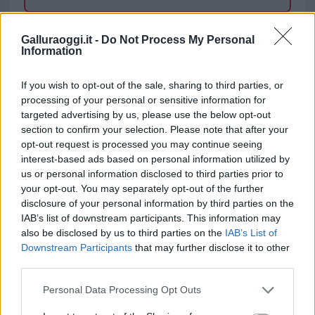
TEMI:
Abbanoa Budoni
Galluraoggi.it -
Do Not Process My Personal
Information
Notizie in tempo reale?
Entra nel canale telegram di
If you wish to opt-out of the sale, sharing to third parties, or
GalluraOggi.it
processing of your personal or sensitive information for
targeted advertising by us, please use the below opt-out
section to confirm your selection. Please note that after your
opt-out request is processed you may continue seeing
interest-based ads based on personal information utilized by
Inviaci le tue segnalazioni,
us or personal information disclosed to third parties prior to
i tuoi video e le tue foto
your opt-out. You may separately opt-out of the further
Su WhatsApp al numero +39
disclosure of your personal information by third parties on the
IAB’s list of downstream participants. This information may
345 356 7512
also be disclosed by us to third parties on the
IAB’s List of
Downstream Participants
that may further disclose it to other
third parties.
Please note that this website/app uses one or more Google
Personal Data Processing Opt Outs
Ricevi le nostre ultime news
services and may gather and store information including but