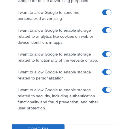
Google for online advertising purposes.
Meteo Olbia 9 agosto, temperature in calo
I want to allow Google to send me
personalized advertising.
I want to allow Google to enable storage
Salmo finisce in ospedale a Catania, ma il tour
related to analytics like cookies on web or
va avanti: “Sicilia, ci sono”
device identifiers in apps.
I want to allow Google to enable storage
Jovanotti, Gabry Ponte e Alfa: Olbia ombelico del
related to functionality of the website or app.
mondo per una notte
I want to allow Google to enable storage
related to personalization.
Giorgia Meloni a La Maddalena, la vicesindaco:
“Orgoglio e discrezione per visita privata̶…
I want to allow Google to enable storage
related to security, including authentication
functionality and fraud prevention, and other
Incendio nella notte a Olbia, a fuoco due furgoni
user protection.