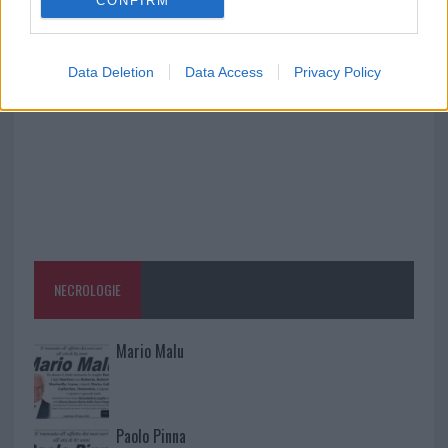
CONFIRM
A fuoco un deposito con bombole, intervento dei
vigili del fuoco a Rudalza
Data Deletion
Data Access
Privacy Policy
NECROLOGIE
Mario Malu
Paolo Pinna