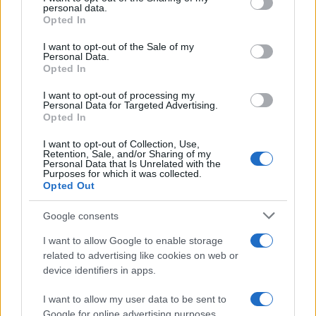
personal data.
grant or deny consent to Google and its third-party tags to
da
Google News
Opted In
use your data for below specified purposes in below Google
consent section.
I want to opt-out of the Sale of my
Personal Data.
Opted In
Condividi l'articolo
I want to opt-out of processing my
F
T
Pi
W
S
Personal Data for Targeted Advertising.
Opted In
a
w
n
h
h
ce
it
te
at
a
I want to opt-out of Collection, Use,
Articolo precedente
Retention, Sale, and/or Sharing of my
Personal Data that Is Unrelated with the
b
te
re
s
re
Prossimo articolo
Purposes for which it was collected.
Opted Out
o
r
st
A
o
p
Google consents
NOTIZIE RECENTI
k
p
I want to allow Google to enable storage
related to advertising like cookies on web or
Le previsioni meteo per il weekend a Olbia e in
device identifiers in apps.
Gallura
I want to allow my user data to be sent to
Google for online advertising purposes.