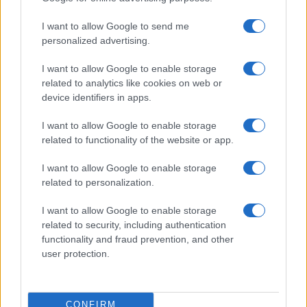
Michelle Hunziker in Gallura, bella anche dal
I want to allow Google to send me
vivo: un amico vip svela come fa
personalized advertising.
I want to allow Google to enable storage
Calangianus, dopo le polemiche il centro
related to analytics like cookies on web or
accoglienza minori chiude
device identifiers in apps.
I want to allow Google to enable storage
Olbia, divieto di sosta contro spaccio e degrado:
related to functionality of the website or app.
esplode la protesta
I want to allow Google to enable storage
related to personalization.
Pausa caffè impeccabile: come scegliere la
soluzione ideale per la casa e l’ufficio
I want to allow Google to enable storage
related to security, including authentication
functionality and fraud prevention, and other
Monte Pino, la fine di un lungo dolore: storia e
user protection.
rinascita della strada che segnò la Gallura
Raid nelle campagne di Berchidda, rischio per
CONFIRM