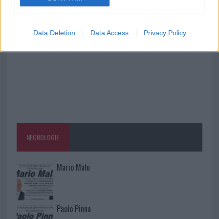
la rete elettrica
Data Deletion
Data Access
Privacy Policy
NECROLOGIE
Mario Malu
Paolo Pinna