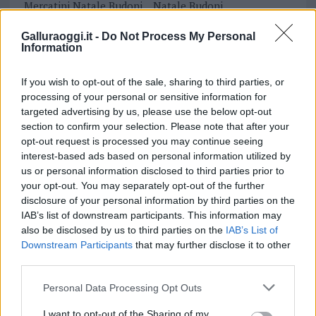
Mercatini Natale Budoni
Natale Budoni
Notizie Budoni
Galluraoggi.it -
Do Not Process My Personal
Information
Notizie in tempo reale?
Entra nel canale telegram di
If you wish to opt-out of the sale, sharing to third parties, or
GalluraOggi.it
processing of your personal or sensitive information for
targeted advertising by us, please use the below opt-out
section to confirm your selection. Please note that after your
opt-out request is processed you may continue seeing
interest-based ads based on personal information utilized by
Inviaci le tue segnalazioni,
us or personal information disclosed to third parties prior to
i tuoi video e le tue foto
your opt-out. You may separately opt-out of the further
Su WhatsApp al numero +39
disclosure of your personal information by third parties on the
345 356 7512
IAB’s list of downstream participants. This information may
also be disclosed by us to third parties on the
IAB’s List of
Downstream Participants
that may further disclose it to other
third parties.
Please note that this website/app uses one or more Google
Personal Data Processing Opt Outs
Ricevi le nostre ultime news
services and may gather and store information including but
not limited to your visit or usage behaviour. You may click to
I want to opt-out of the Sharing of my