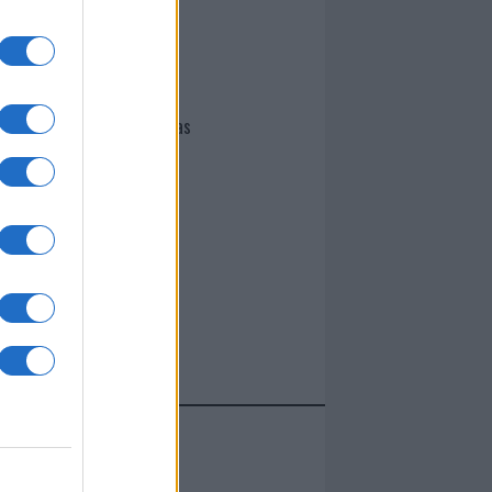
I nostri cari
Giovannimaria Cabras