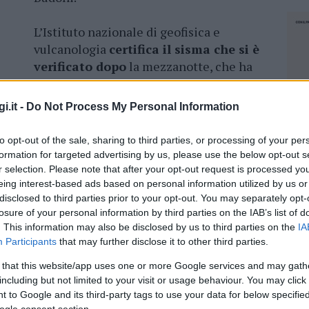
L’Istituto nazionale di geofisica e
vulcanologia
certifica il sisma che si è
verificato dopo
la mezzanotte, che ha
svegliato molto paesi costieri, da Murta
i.it -
Do Not Process My Personal Information
oto è di 23,1 Km
e la scossa, una sola, è
to opt-out of the sale, sharing to third parties, or processing of your per
ffetti si sono sentiti a 30 chilometri di
formation for targeted advertising by us, please use the below opt-out s
r selection. Please note that after your opt-out request is processed y
eing interest-based ads based on personal information utilized by us or
a nel nord Sardegna: una in mare a pochi
disclosed to third parties prior to your opt-out. You may separately opt-
losure of your personal information by third parties on the IAB’s list of
. This information may also be disclosed by us to third parties on the
IA
Participants
that may further disclose it to other third parties.
 that this website/app uses one or more Google services and may gath
including but not limited to your visit or usage behaviour. You may click 
azionali?
 to Google and its third-party tags to use your data for below specifi
NEC
ogle consent section.