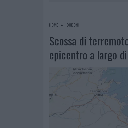
8 AGOSTO 2026
|
RISTORANTE DISTRUTTO DALLE F
7 AGOSTO 2026
|
LE PREVISIONI METEO PER IL WEE
7 AGOSTO 2026
|
MICHELLE HUNZIKER IN GALLURA,
HOME
BUDONI
8 AGOSTO 2026
|
INCENDIO NELLA NOTTE A OLBIA,
Scossa di terremoto i
epicentro a largo d