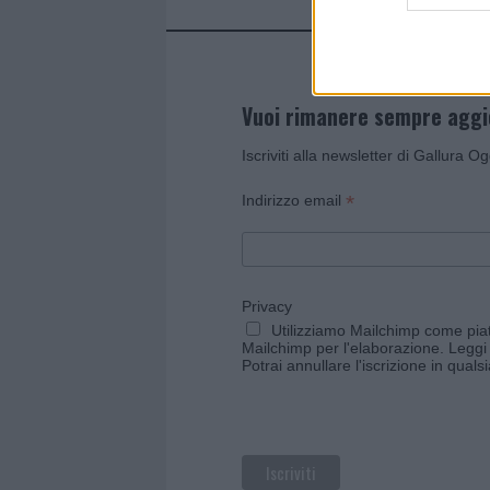
Vuoi rimanere sempre agg
Iscriviti alla newsletter di Gallura O
*
Indirizzo email
Privacy
Utilizziamo Mailchimp come piatt
Mailchimp per l'elaborazione.
Leggi 
Potrai annullare l'iscrizione in qual