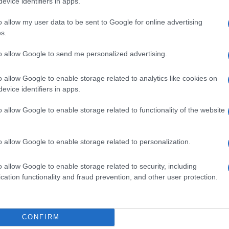
evice identifiers in apps.
o allow my user data to be sent to Google for online advertising
s.
ime news da
Google News
to allow Google to send me personalized advertising.
o allow Google to enable storage related to analytics like cookies on
evice identifiers in apps.
o allow Google to enable storage related to functionality of the website
o allow Google to enable storage related to personalization.
dente
Prossimo articolo
o allow Google to enable storage related to security, including
cation functionality and fraud prevention, and other user protection.
Invia un Comunicato Stampa
|
Pubblicità
|
Segnala
CONFIRM