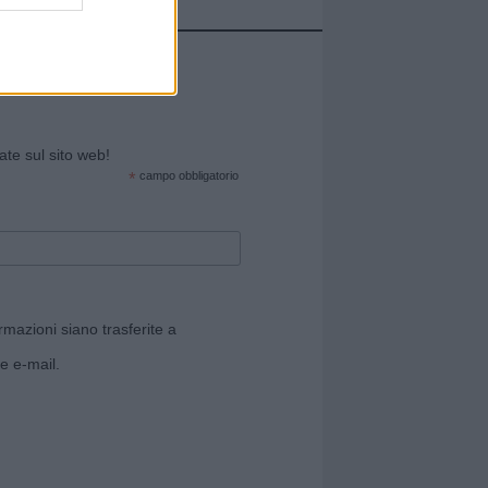
cate sul sito web!
*
campo obbligatorio
rmazioni siano trasferite a
e e-mail.