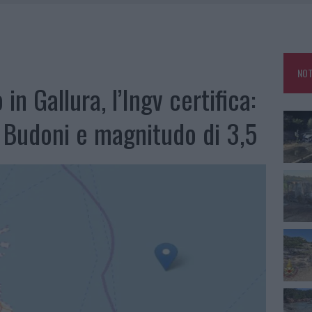
IAMME A LA MADDALENA, INCENDIO A MONTI D’À RENA
KEND A OLBIA E IN GALLURA
 BELLA ANCHE DAL VIVO: UN AMICO VIP SVELA COME FA
NOT
 A FUOCO DUE FURGONI
n Gallura, l’Ingv certifica:
i Budoni e magnitudo di 3,5