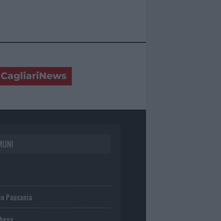
MUNI
io Pausania
chena