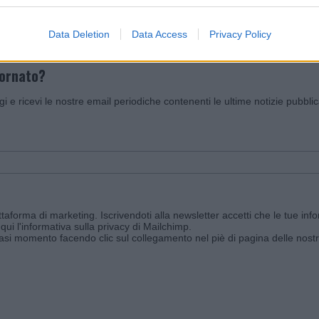
Data Deletion
Data Access
Privacy Policy
iornato?
ggi e ricevi le nostre email periodiche contenenti le ultime notizie pubbli
aforma di marketing. Iscrivendoti alla newsletter accetti che le tue info
qui l'informativa sulla privacy di Mailchimp
.
siasi momento facendo clic sul collegamento nel piè di pagina delle nostr