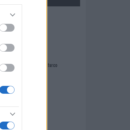
Mario Malu
Paolo Pinna
Martina Agostina Diturco
I nostri cari
I nostri cari