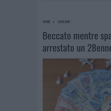
8 AGOSTO 2026
|
RISTORANTE DISTRUTTO DALLE F
7 AGOSTO 2026
|
LE PREVISIONI METEO PER IL WEE
7 AGOSTO 2026
|
MICHELLE HUNZIKER IN GALLURA,
HOME
CAGLIARI
8 AGOSTO 2026
|
INCENDIO NELLA NOTTE A OLBIA,
Beccato mentre spa
arrestato un 28enn