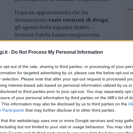
Dopo un appostamento che ha
documentato
varie cessioni di droga
,
gli agenti della Squadra Mobile –
Sezione Falchi hanno eseguito una
l’abitazione del giovane, sequestrando
18 dosi
n peso totale di circa 5 grammi. Nel corso
i.it -
Do Not Process My Personal Information
ti anche un bilancino di precisione, fogli
di spaccio e la somma di
860 euro
, ritenuta
to opt-out of the sale, sharing to third parties, or processing of your per
formation for targeted advertising by us, please use the below opt-out s
r selection. Please note that after your opt-out request is processed y
tato posto agli
arresti domiciliari
nella
eing interest-based ads based on personal information utilized by us or
ri hanno sottoposto i fatti accertati alla
disclosed to third parties prior to your opt-out. You may separately opt-
losure of your personal information by third parties on the IAB’s list of
agini preliminari, il quale in sede di udienza ha
. This information may also be disclosed by us to third parties on the
IA
la misura cautelare degli arresti domiciliari.
Participants
that may further disclose it to other third parties.
 that this website/app uses one or more Google services and may gath
including but not limited to your visit or usage behaviour. You may click 
NEC