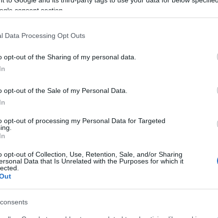
 to Google and its third-party tags to use your data for below specifi
azionali?
ogle consent section.
 mese
cliccando
qui
l Data Processing Opt Outs
o opt-out of the Sharing of my personal data.
In
do nella sezione
Login
dal menù del sito o
o opt-out of the Sale of my Personal Data.
In
to opt-out of processing my Personal Data for Targeted
ing.
In
liari
Polizia Cagliari
o opt-out of Collection, Use, Retention, Sale, and/or Sharing
lazioni, i tuoi video e le tue foto
ersonal Data that Is Unrelated with the Purposes for which it
lected.
ro +39 345 356 7512
Out
consents