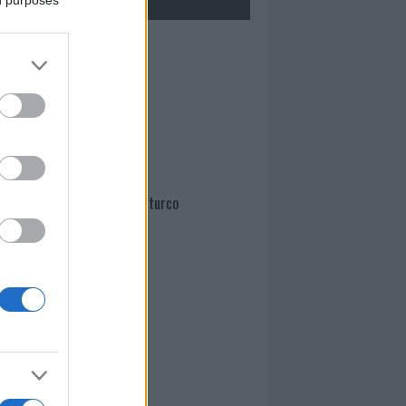
ed purposes
Mario Malu
Paolo Pinna
Martina Agostina Diturco
I nostri cari
I nostri cari