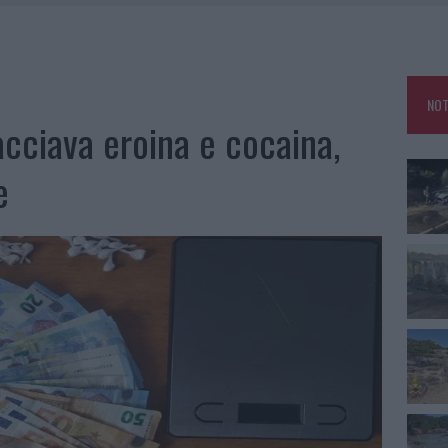
IAMME A LA MADDALENA, INCENDIO A MONTI D’À RENA
KEND A OLBIA E IN GALLURA
 BELLA ANCHE DAL VIVO: UN AMICO VIP SVELA COME FA
NOT
 A FUOCO DUE FURGONI
cciava eroina e cocaina,
e