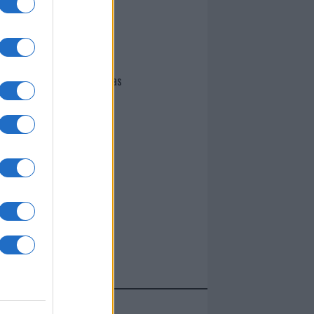
I nostri cari
Giovannimaria Cabras