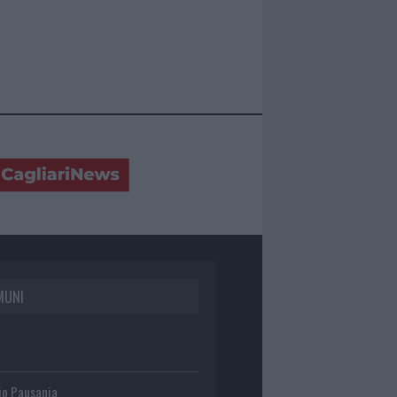
MUNI
io Pausania