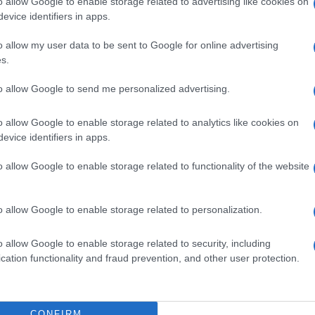
o allow Google to enable storage related to advertising like cookies on
eale?
evice identifiers in apps.
gram di GalluraOggi.it
o allow my user data to be sent to Google for online advertising
s.
to allow Google to send me personalized advertising.
ime news da
Google News
o allow Google to enable storage related to analytics like cookies on
evice identifiers in apps.
o allow Google to enable storage related to functionality of the website
o allow Google to enable storage related to personalization.
dente
Prossimo articolo
o allow Google to enable storage related to security, including
cation functionality and fraud prevention, and other user protection.
CONFIRM