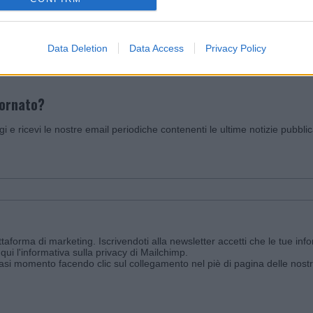
Invia un Comunicato Stampa
|
Pubblicità
|
Segnala
Data Deletion
Data Access
Privacy Policy
iornato?
ggi e ricevi le nostre email periodiche contenenti le ultime notizie pubbli
aforma di marketing. Iscrivendoti alla newsletter accetti che le tue info
qui l'informativa sulla privacy di Mailchimp
.
siasi momento facendo clic sul collegamento nel piè di pagina delle nostr