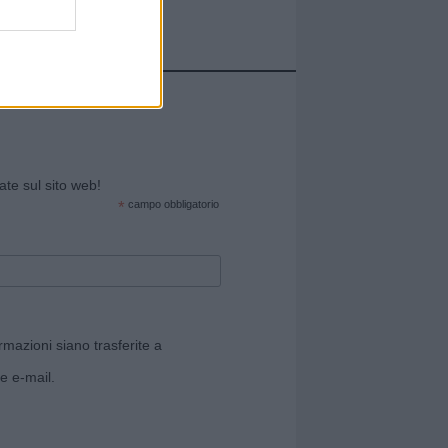
cate sul sito web!
*
campo obbligatorio
rmazioni siano trasferite a
e e-mail.