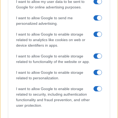
I want to allow my user data to be sent to
Giovannimaria Cabras
Google for online advertising purposes.
I want to allow Google to send me
personalized advertising.
I want to allow Google to enable storage
related to analytics like cookies on web or
device identifiers in apps.
Invia un Comunicato Stampa
|
Pubblicità
|
Segnala
I want to allow Google to enable storage
related to functionality of the website or app.
I want to allow Google to enable storage
related to personalization.
Vuoi rimanere sempre aggiornato?
I want to allow Google to enable storage
related to security, including authentication
Iscriviti alla newsletter di Gallura Oggi e ricevi le nostre
email periodiche contenenti le ultime notizie pubblicate
functionality and fraud prevention, and other
sul sito web!
user protection.
*
campo obbligatorio
*
Indirizzo email