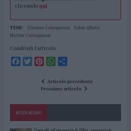
cliccando
qui
TEMI:
Elezioni Calangianus
Fabio Albieri
Notizie Calangianus
Condividi l'articolo
F
T
Pi
W
S
a
w
n
h
h
ce
it
te
at
a
Articolo precedente
b
te
re
s
re
Prossimo articolo
o
r
st
A
o
p
NOTIZIE RECENTI
k
p
Controlli all’aeroporto di Olbia, sequestrati