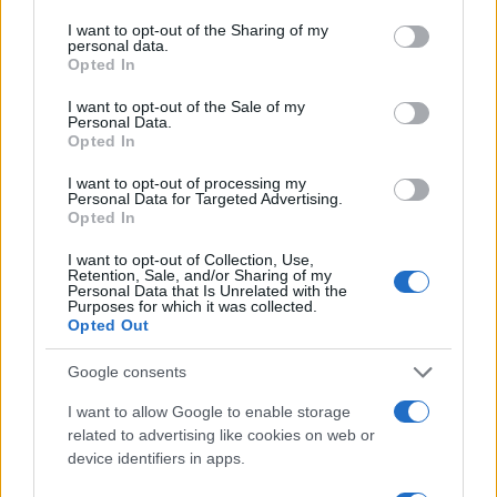
services and may gather and store information including but
not limited to your visit or usage behaviour. You may click to
I want to opt-out of the Sharing of my
Paolo Pinna
personal data.
grant or deny consent to Google and its third-party tags to
Opted In
use your data for below specified purposes in below Google
consent section.
I want to opt-out of the Sale of my
Personal Data.
Martina Agostina Diturco
Opted In
I want to opt-out of processing my
Personal Data for Targeted Advertising.
Opted In
I nostri cari
I want to opt-out of Collection, Use,
Retention, Sale, and/or Sharing of my
Personal Data that Is Unrelated with the
Purposes for which it was collected.
I nostri cari
Opted Out
Google consents
I want to allow Google to enable storage
I nostri cari
related to advertising like cookies on web or
device identifiers in apps.