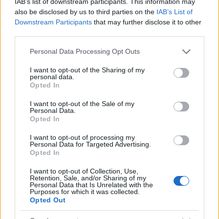
IAB’s list of downstream participants. This information may
Puoi abbonarti a
soli € 1,10 al mese
also be disclosed by us to third parties on the
IAB’s List of
cliccando
qui
Downstream Participants
that may further disclose it to other
third parties.
Sei già abbonato?
Please note that this website/app uses one or more Google
Personal Data Processing Opt Outs
services and may gather and store information including but
not limited to your visit or usage behaviour. You may click to
I want to opt-out of the Sharing of my
Puoi effettuare l'accesso andando nella
personal data.
grant or deny consent to Google and its third-party tags to
sezione
Login
dal menù del sito o
Opted In
use your data for below specified purposes in below Google
cliccando
qui
consent section.
I want to opt-out of the Sale of my
Personal Data.
Opted In
TEMI:
Calangianus Notizie
Notizie Calangianus
I want to opt-out of processing my
Personal Data for Targeted Advertising.
Notizie Gallura
Notizie Sardegna
Opted In
Parco Eolico Calangianus
I want to opt-out of Collection, Use,
Retention, Sale, and/or Sharing of my
Inviaci le tue segnalazioni,
Personal Data that Is Unrelated with the
Purposes for which it was collected.
i tuoi video e le tue foto
Opted Out
Su WhatsApp al numero +39