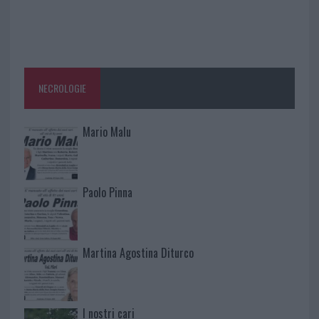
NECROLOGIE
Mario Malu
Paolo Pinna
Martina Agostina Diturco
I nostri cari