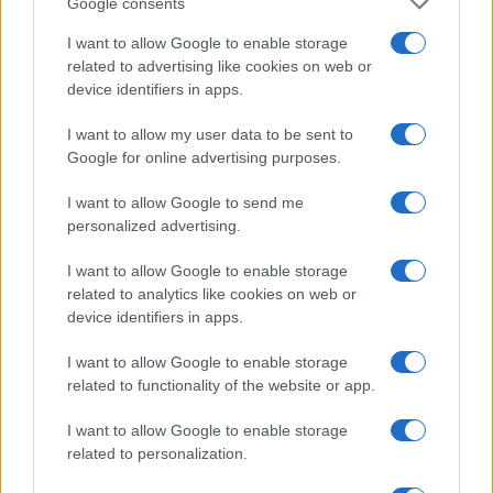
345 356 7512
Google consents
I want to allow Google to enable storage
related to advertising like cookies on web or
device identifiers in apps.
Notizie in tempo reale?
Entra nel canale telegram di
I want to allow my user data to be sent to
Google for online advertising purposes.
GalluraOggi.it
I want to allow Google to send me
personalized advertising.
I want to allow Google to enable storage
Ricevi le nostre ultime news
related to analytics like cookies on web or
device identifiers in apps.
da
Google News
I want to allow Google to enable storage
related to functionality of the website or app.
I want to allow Google to enable storage
Condividi l'articolo
related to personalization.
F
T
Pi
W
S