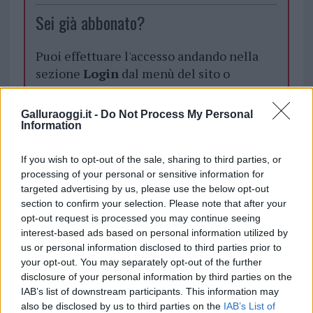
Sei già abbonato?
Puoi effettuare l'accesso andando nella
sezione
Login
dal menù del sito o
cliccando
qui
Galluraoggi.it -
Do Not Process My Personal
Information
TEMI:
Chiara Ferragni
Chiara Ferragni Sardegna
If you wish to opt-out of the sale, sharing to third parties, or
Chiara Ferragni Vacanze
Ferragnez
processing of your personal or sensitive information for
Ferragnez In Sardegna
targeted advertising by us, please use the below opt-out
section to confirm your selection. Please note that after your
Notizie in tempo reale?
opt-out request is processed you may continue seeing
Entra nel canale telegram di
interest-based ads based on personal information utilized by
GalluraOggi.it
us or personal information disclosed to third parties prior to
your opt-out. You may separately opt-out of the further
disclosure of your personal information by third parties on the
IAB’s list of downstream participants. This information may
also be disclosed by us to third parties on the
IAB’s List of