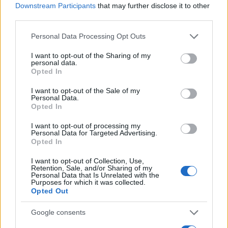
Inviaci le tue segnalazioni,
Downstream Participants
that may further disclose it to other
i tuoi video e le tue foto
third parties.
Su WhatsApp al numero +39
Please note that this website/app uses one or more Google
Personal Data Processing Opt Outs
345 356 7512
services and may gather and store information including but
not limited to your visit or usage behaviour. You may click to
I want to opt-out of the Sharing of my
personal data.
grant or deny consent to Google and its third-party tags to
Opted In
use your data for below specified purposes in below Google
consent section.
I want to opt-out of the Sale of my
Personal Data.
Ricevi le nostre ultime news
Opted In
I want to opt-out of processing my
da
Google News
Personal Data for Targeted Advertising.
Opted In
I want to opt-out of Collection, Use,
Condividi l'articolo
Retention, Sale, and/or Sharing of my
Personal Data that Is Unrelated with the
Purposes for which it was collected.
F
T
Pi
W
S
Opted Out
a
w
n
h
h
Google consents
ce
it
te
at
a
Articolo precedente