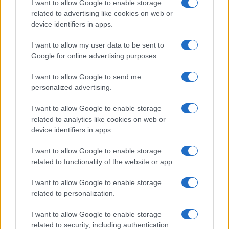
I want to allow Google to enable storage
b
te
re
s
re
Prossimo articolo
related to advertising like cookies on web or
o
r
st
A
device identifiers in apps.
o
p
I want to allow my user data to be sent to
NOTIZIE RECENTI
k
p
Google for online advertising purposes.
I want to allow Google to send me
Incidente sulla strada provinciale ad Arzachena,
personalized advertising.
un ferito
I want to allow Google to enable storage
related to analytics like cookies on web or
Sangue, musica e solidarietà con Avis Olbia al
device identifiers in apps.
Delta Center
I want to allow Google to enable storage
related to functionality of the website or app.
Meteo Olbia 9 agosto, temperature in calo
I want to allow Google to enable storage
related to personalization.
Salmo finisce in ospedale a Catania, ma il tour
I want to allow Google to enable storage
va avanti: “Sicilia, ci sono”
related to security, including authentication