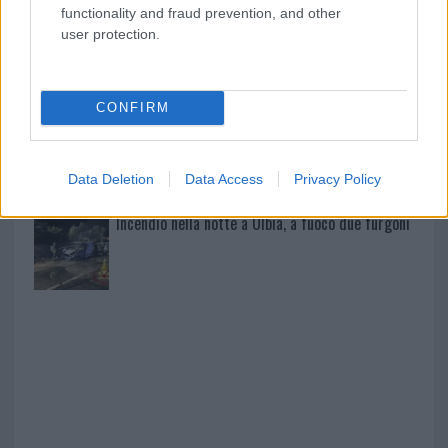
functionality and fraud prevention, and other
user protection.
Jovanotti, Gabry Ponte e Alfa: Olbia ombelico del
mondo per una notte
CONFIRM
Giorgia Meloni a La Maddalena, la vicesindaco:
“Orgoglio e discrezione per visita privata̶…
Data Deletion
Data Access
Privacy Policy
Incendio nella notte a Olbia, a fuoco due furgoni