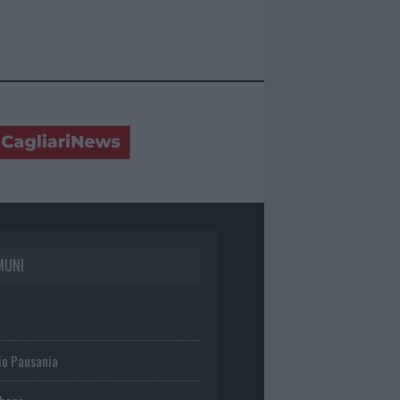
MUNI
io Pausania