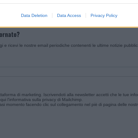
Data Deletion
Data Access
Privacy Policy
iornato?
ggi e ricevi le nostre email periodiche contenenti le ultime notizie pubbli
aforma di marketing. Iscrivendoti alla newsletter accetti che le tue info
qui l'informativa sulla privacy di Mailchimp
.
siasi momento facendo clic sul collegamento nel piè di pagina delle nostr