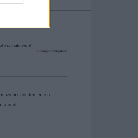
cate sul sito web!
*
campo obbligatorio
rmazioni siano trasferite a
e e-mail.