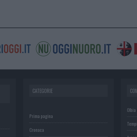
CATEGORIE
CO
Olbia
Prima pagina
Temp
Cronaca