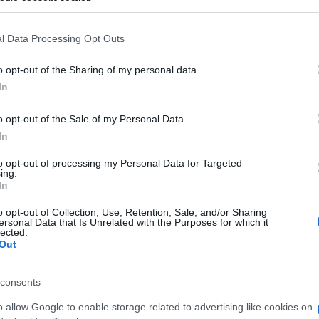
ogle consent section.
l Data Processing Opt Outs
o opt-out of the Sharing of my personal data.
In
o opt-out of the Sale of my Personal Data.
In
to opt-out of processing my Personal Data for Targeted
ing.
In
azionali?
o opt-out of Collection, Use, Retention, Sale, and/or Sharing
ersonal Data that Is Unrelated with the Purposes for which it
lected.
 mese
cliccando
qui
Out
consents
o allow Google to enable storage related to advertising like cookies on
do nella sezione
Login
dal menù del sito o