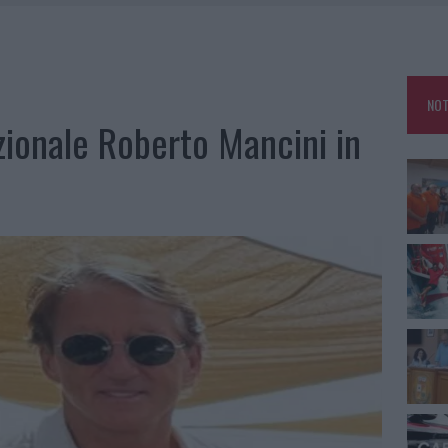
GOSTO, SOLE E CALDO TORNANO PROTAGONISTI
A IL CAMPO BASE: L’INAUGURAZIONE
: GRANDE PARTECIPAZIONE PER IL SUO RACCONTO
NOT
RO ACCOGLIENZA MINORI, ALBIERI: “EPISODI GRAVISSIMI”
azionale Roberto Mancini in