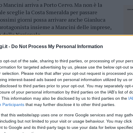
o Mancini arriva a Porto Cervo. Ma non è la
ale sceglie la Costa Smeralda per passare
rossimi giorni possa arrivare anche Gianluca
protagonista insieme a Mancini delle imprese,
a della Nazionale.
i.it -
Do Not Process My Personal Information
lone in Sardegna: dopo
Ilary Blasi, Nicola
 questi giorni è arrivato anche il cantante
to opt-out of the sale, sharing to third parties, or processing of your per
dendo la sua Sardegna in Barca. “Avendo una
formation for targeted advertising by us, please use the below opt-out s
do un po’ di sole. Che meraviglia la mia
r selection. Please note that after your opt-out request is processed y
 fiato”, ha commentato.
eing interest-based ads based on personal information utilized by us or
disclosed to third parties prior to your opt-out. You may separately opt-
losure of your personal information by third parties on the IAB’s list of
. This information may also be disclosed by us to third parties on the
IA
Participants
that may further disclose it to other third parties.
 that this website/app uses one or more Google services and may gath
including but not limited to your visit or usage behaviour. You may click 
 to Google and its third-party tags to use your data for below specifi
NEC