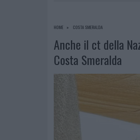
6 AGOSTO 2026
|
METEO OLBIA 7 A
6 AGOSTO 2026
|
INCENDI, A SAN PASQUALE ARRIV
6 AGOSTO 2026
|
ANDREA MURA CONQUISTA PALAU
HOME
COSTA SMERALDA
6 AGOSTO 2026
|
CALANGIANUS, ALLARME SUL CENT
Anche il ct della N
Costa Smeralda