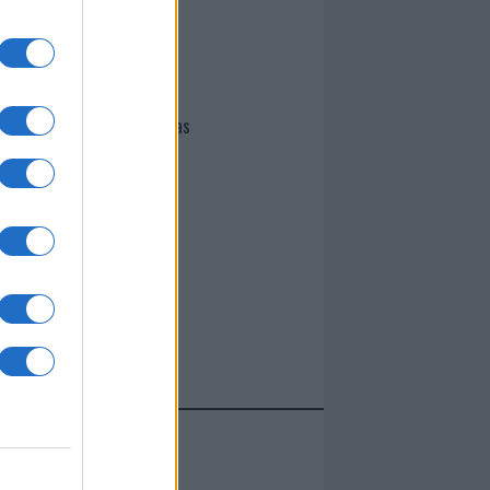
I nostri cari
Giovannimaria Cabras