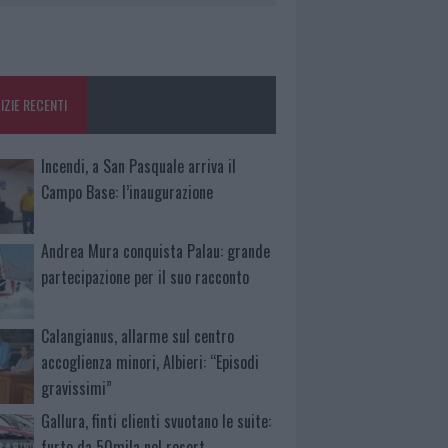
IZIE RECENTI
Incendi, a San Pasquale arriva il
Campo Base: l’inaugurazione
Andrea Mura conquista Palau: grande
partecipazione per il suo racconto
Calangianus, allarme sul centro
accoglienza minori, Albieri: “Episodi
gravissimi”
Gallura, finti clienti svuotano le suite:
furto da 50mila nel resort