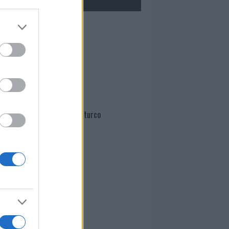
Mario Malu
Paolo Pinna
Martina Agostina Diturco
I nostri cari
I nostri cari