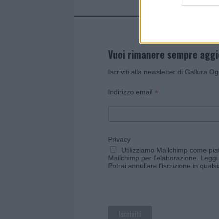
Vuoi rimanere sempre agg
Iscriviti alla newsletter di Gallura O
*
Indirizzo email
Privacy
Utilizziamo Mailchimp come piatt
Mailchimp per l'elaborazione.
Leggi 
Potrai annullare l'iscrizione in qual