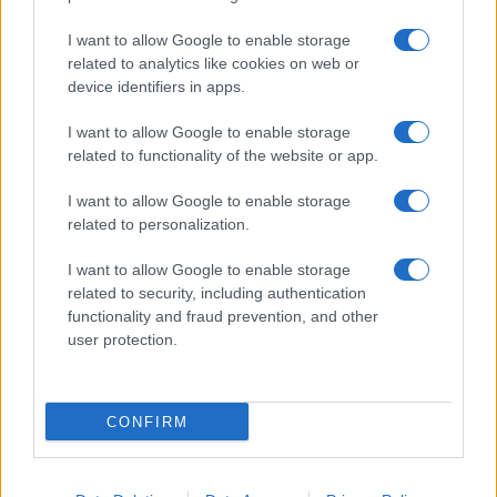
accoglienza minori chiude
I want to allow Google to enable storage
related to analytics like cookies on web or
Olbia, divieto di sosta contro spaccio e degrado:
device identifiers in apps.
esplode la protesta
I want to allow Google to enable storage
related to functionality of the website or app.
Pausa caffè impeccabile: come scegliere la
soluzione ideale per la casa e l’ufficio
I want to allow Google to enable storage
related to personalization.
Monte Pino, la fine di un lungo dolore: storia e
I want to allow Google to enable storage
rinascita della strada che segnò la Gallura
related to security, including authentication
functionality and fraud prevention, and other
user protection.
Raid nelle campagne di Berchidda, rischio per
la rete elettrica
CONFIRM