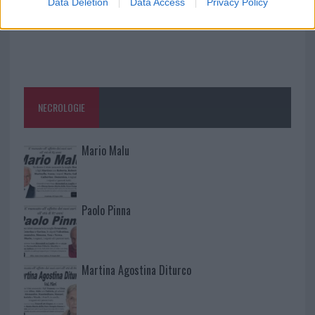
Data Deletion
Data Access
Privacy Policy
NECROLOGIE
Mario Malu
Paolo Pinna
Martina Agostina Diturco