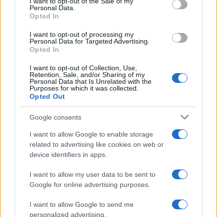
I want to opt-out of the Sale of my
F
T
Pi
W
S
Personal Data.
Opted In
a
w
n
h
h
I want to opt-out of processing my
ce
it
te
at
a
Personal Data for Targeted Advertising.
Articolo precedente
Opted In
b
te
re
s
re
Prossimo articolo
o
r
st
A
I want to opt-out of Collection, Use,
Retention, Sale, and/or Sharing of my
Personal Data that Is Unrelated with the
o
p
Purposes for which it was collected.
NOTIZIE RECENTI
Opted Out
k
p
Google consents
Le previsioni meteo per il weekend a Olbia e in
I want to allow Google to enable storage
Gallura
related to advertising like cookies on web or
device identifiers in apps.
Michelle Hunziker in Gallura, bella anche dal
I want to allow my user data to be sent to
vivo: un amico vip svela come fa
Google for online advertising purposes.
I want to allow Google to send me
Calangianus, dopo le polemiche il centro
personalized advertising.