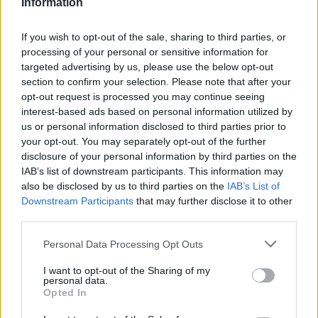
GalluraOggi.it
Information
If you wish to opt-out of the sale, sharing to third parties, or
processing of your personal or sensitive information for
targeted advertising by us, please use the below opt-out
Inviaci le tue segnalazioni,
section to confirm your selection. Please note that after your
i tuoi video e le tue foto
opt-out request is processed you may continue seeing
Su WhatsApp al numero +39
interest-based ads based on personal information utilized by
345 356 7512
us or personal information disclosed to third parties prior to
your opt-out. You may separately opt-out of the further
disclosure of your personal information by third parties on the
IAB’s list of downstream participants. This information may
also be disclosed by us to third parties on the
IAB’s List of
Downstream Participants
that may further disclose it to other
Ricevi le nostre ultime news
third parties.
Please note that this website/app uses one or more Google
Personal Data Processing Opt Outs
da
Google News
services and may gather and store information including but
not limited to your visit or usage behaviour. You may click to
I want to opt-out of the Sharing of my
personal data.
grant or deny consent to Google and its third-party tags to
Opted In
Condividi l'articolo
use your data for below specified purposes in below Google
consent section.