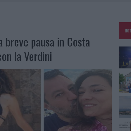
ATURE IN CALO
TANIA, MA IL TOUR VA AVANTI: “SICILIA, CI SONO”
A: OLBIA OMBELICO DEL MONDO PER UNA NOTTE
NOT
NCIALE AD ARZACHENA, UN FERITO
na breve pausa in Costa
on la Verdini