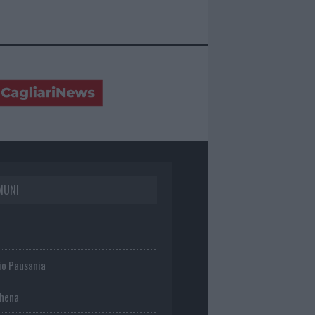
MUNI
io Pausania
chena