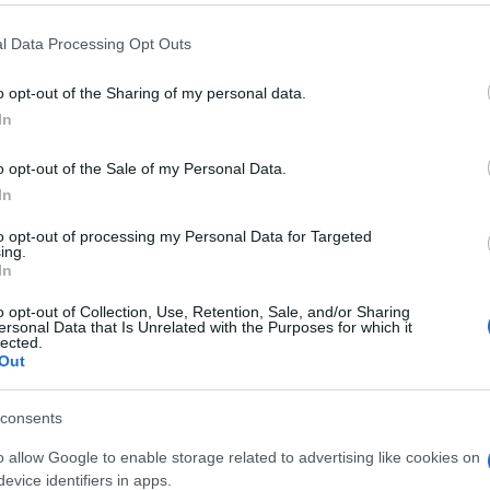
 mese
cliccando
qui
l Data Processing Opt Outs
o opt-out of the Sharing of my personal data.
In
do nella sezione
Login
dal menù del sito o
o opt-out of the Sale of my Personal Data.
In
to opt-out of processing my Personal Data for Targeted
i Costa Smeralda
Matteo Salvini Vacanza
ing.
In
eale?
o opt-out of Collection, Use, Retention, Sale, and/or Sharing
gram di GalluraOggi.it
ersonal Data that Is Unrelated with the Purposes for which it
lected.
Out
consents
lazioni, i tuoi video e le tue foto
ro +39 345 356 7512
o allow Google to enable storage related to advertising like cookies on
evice identifiers in apps.