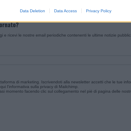
Data Deletion
Data Access
Privacy Policy
iornato?
ggi e ricevi le nostre email periodiche contenenti le ultime notizie pubbli
aforma di marketing. Iscrivendoti alla newsletter accetti che le tue info
qui l'informativa sulla privacy di Mailchimp
.
siasi momento facendo clic sul collegamento nel piè di pagina delle nostr