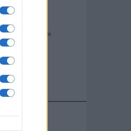
I nostri cari
Giovannimaria Cabras