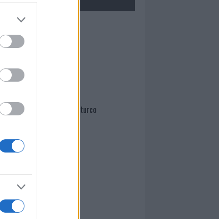
Mario Malu
Paolo Pinna
Martina Agostina Diturco
I nostri cari
I nostri cari