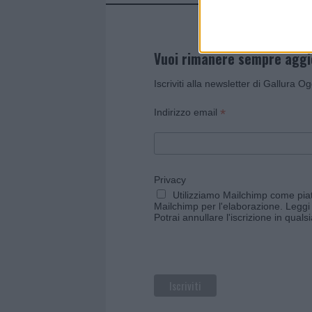
Vuoi rimanere sempre agg
Iscriviti alla newsletter di Gallura O
*
Indirizzo email
Privacy
Utilizziamo Mailchimp come piatt
Mailchimp per l'elaborazione.
Leggi 
Potrai annullare l'iscrizione in qual