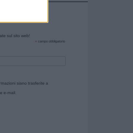
cate sul sito web!
*
campo obbligatorio
rmazioni siano trasferite a
e e-mail.