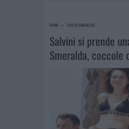
8 AGOSTO 2026
|
METEO OLBIA 9 AGOSTO, TEMPER
8 AGOSTO 2026
|
SALMO FINISCE IN OSPEDALE A CA
8 AGOSTO 2026
|
JOVANOTTI, GABRY PONTE E ALF
HOME
COSTA SMERALDA
9 AGOSTO 2026
|
INCIDENTE SULLA STRADA PROVI
Salvini si prende u
Smeralda, coccole c