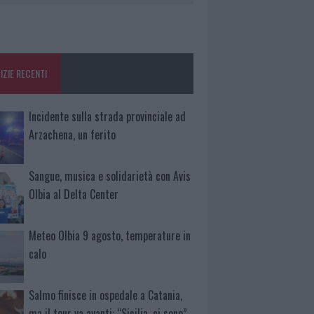
IZIE RECENTI
Incidente sulla strada provinciale ad
Arzachena, un ferito
Sangue, musica e solidarietà con Avis
Olbia al Delta Center
Meteo Olbia 9 agosto, temperature in
calo
Salmo finisce in ospedale a Catania,
ma il tour va avanti: “Sicilia, ci sono”