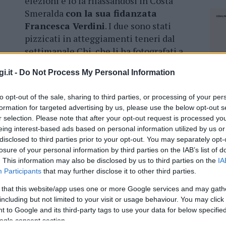
elezioni e lo fa rilassandosi in Costa
Smeralda
con la sua fidanzata
Francesca Verdini
. I due sono stati
pizzicati in atteggiamenti teneri dal
settimanale Chi, che li ha fotografati a
bordo piscina di un hotel a 5 stelle a
i.it -
Do Not Process My Personal Information
Poltu Cuatu.
to opt-out of the sale, sharing to third parties, or processing of your per
no, in quanto si sta preparando alle elezioni
formation for targeted advertising by us, please use the below opt-out s
per questo sicuramente che
si è concesso una
r selection. Please note that after your opt-out request is processed y
tenero
con la sua compagna di 19 anni più
eing interest-based ads based on personal information utilized by us or
si mostra più in forma che mai, sfoggiando
disclosed to third parties prior to your opt-out. You may separately opt-
losure of your personal information by third parties on the IAB’s list of
. This information may also be disclosed by us to third parties on the
IA
Participants
that may further disclose it to other third parties.
 that this website/app uses one or more Google services and may gath
including but not limited to your visit or usage behaviour. You may click 
azionali?
 to Google and its third-party tags to use your data for below specifi
ogle consent section.
NEC