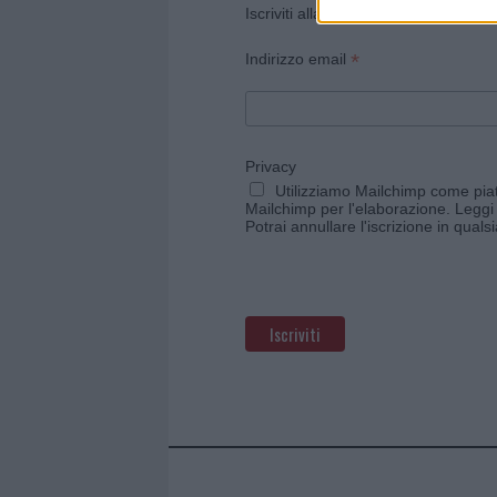
Iscriviti alla newsletter di Gallura O
*
Indirizzo email
Privacy
Utilizziamo Mailchimp come piatt
Mailchimp per l'elaborazione.
Leggi 
Potrai annullare l'iscrizione in qual