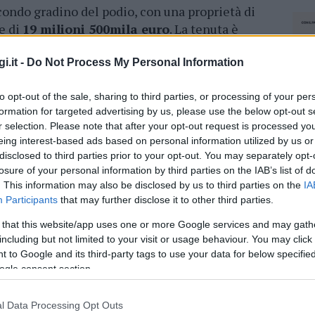
econdo gradino del podio, con una proprietà di
re di
19 milioni 500mila euro
. La tenuta è
e con piante tipiche sarde e rocce granitiche
tazioni, per un totale di
24 posti letto
.
i.it -
Do Not Process My Personal Information
a di cascata
, zona idromassaggio, nuoto
to opt-out of the sale, sharing to third parties, or processing of your per
 funge da trampolino
.
formation for targeted advertising by us, please use the below opt-out s
r selection. Please note that after your opt-out request is processed y
 di Porto Cervo
, si trova invece una villa dal
eing interest-based ads based on personal information utilized by us or
moderna costruzione panoramica è disposta su
disclosed to third parties prior to your opt-out. You may separately opt-
 grande piscina,
bagno turco e sauna
.
losure of your personal information by third parties on the IAB’s list of
. This information may also be disclosed by us to third parties on the
IA
Participants
that may further disclose it to other third parties.
azionali?
 that this website/app uses one or more Google services and may gath
including but not limited to your visit or usage behaviour. You may click 
 mese
cliccando
qui
 to Google and its third-party tags to use your data for below specifi
ogle consent section.
l Data Processing Opt Outs
NEC