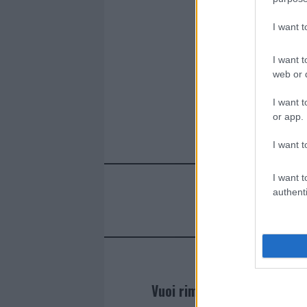
I want 
I want t
web or d
I want t
or app.
I want t
I want t
authenti
Vuoi rimanere sempre agg