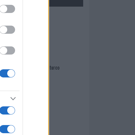
Mario Malu
Paolo Pinna
Martina Agostina Diturco
I nostri cari
I nostri cari