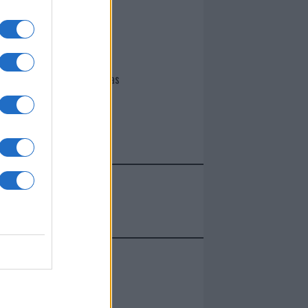
I nostri cari
Giovannimaria Cabras