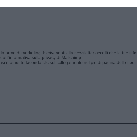
ggi e ricevi le nostre email periodiche contenenti le ultime notizie pubbli
aforma di marketing. Iscrivendoti alla newsletter accetti che le tue info
qui l'informativa sulla privacy di Mailchimp
.
siasi momento facendo clic sul collegamento nel piè di pagina delle nostr