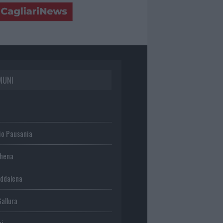
MUNI
io Pausania
chena
ddalena
Gallura