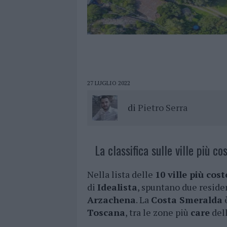
27 LUGLIO 2022
di
Pietro Serra
La classifica sulle ville più co
Nella lista delle
10 ville più cos
di
Idealista
, spuntano due reside
Arzachena
. La
Costa Smeralda
è
Toscana
, tra le zone più
care
dell