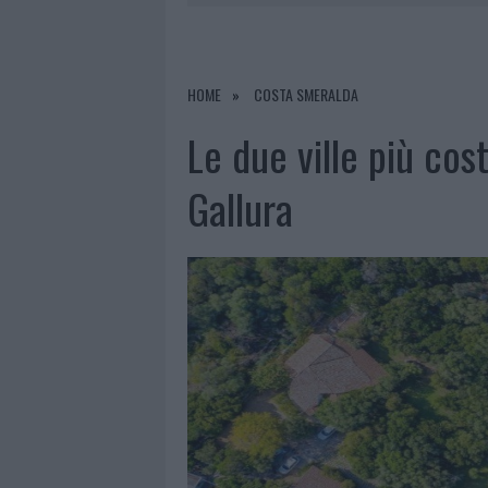
6 AGOSTO 2026
|
MIGLIORI AGENZIE PER L’ATTESTA
DELLE PRATICHE
6 AGOSTO 2026
|
EVENTI IN GALLURA, DA JOVANO
HOME
COSTA SMERALDA
6 AGOSTO 2026
|
LETTINI E ARREDI ABUSIVI SULLA
Le due ville più cost
6 AGOSTO 2026
|
È MORTO FRANCESCO GUCCINI, I
Gallura