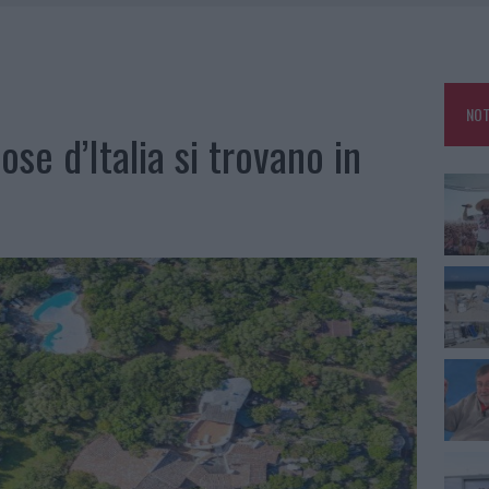
ZIONE SOA IN ITALIA: LISTA DELLE 4 REALTÀ PIÙ EFFICIENTI NELLA GESTIONE
TTI ALLA ZUPPA GALLURESE: GLI APPUNTAMENTI DA NON PERDERE
NOT
 SPIAGGIA LIBERA, SEQUESTRI A OLBIA E ARZACHENA
ose d’Italia si trovano in
L MAESTRO CHE RIFIUTÒ LA COSTA SMERALDA