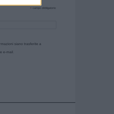
cate sul sito web!
*
campo obbligatorio
rmazioni siano trasferite a
e e-mail.