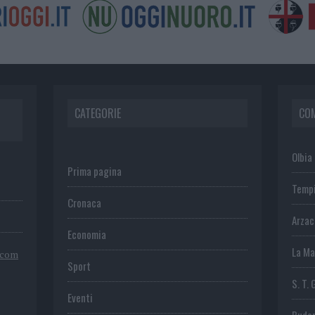
CATEGORIE
CO
Olbia
Prima pagina
Temp
Cronaca
Arza
Economia
La Ma
.com
Sport
S. T. 
Eventi