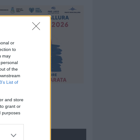
sonal or
ection to
ou may
 personal
out of the
 downstream
B’s List of
er and store
to grant or
ed purposes
ROLOGIE