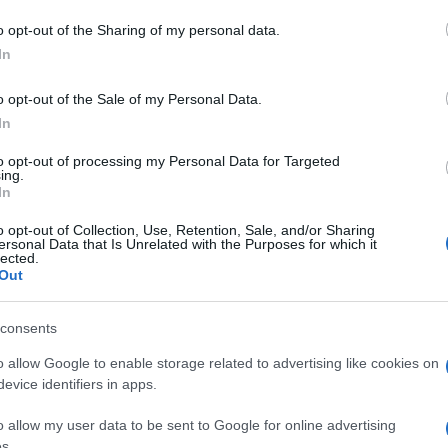
do nella sezione
Login
dal menù del sito o
o opt-out of the Sharing of my personal data.
In
o opt-out of the Sale of my Personal Data.
 Arzachena
Ville Porto Rotondo
In
to opt-out of processing my Personal Data for Targeted
ing.
In
o opt-out of Collection, Use, Retention, Sale, and/or Sharing
ersonal Data that Is Unrelated with the Purposes for which it
lected.
dente
Prossimo articolo
Out
consents
o allow Google to enable storage related to advertising like cookies on
evice identifiers in apps.
o allow my user data to be sent to Google for online advertising
s.