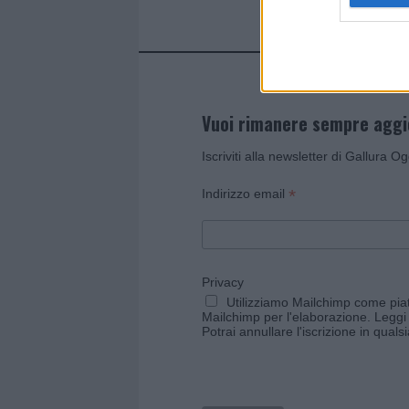
Vuoi rimanere sempre agg
Iscriviti alla newsletter di Gallura O
*
Indirizzo email
Privacy
Utilizziamo Mailchimp come piatt
Mailchimp per l'elaborazione.
Leggi 
Potrai annullare l'iscrizione in qual