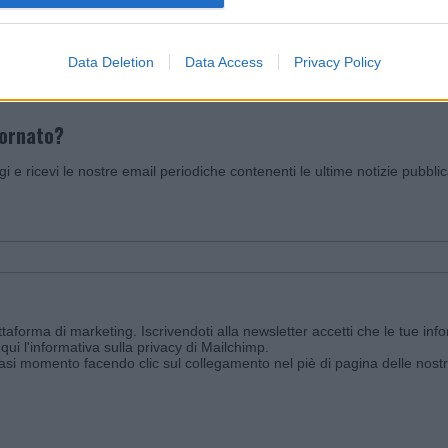
Invia un Comunicato Stampa
|
Pubblicità
|
Segnala
Data Deletion
Data Access
Privacy Policy
iornato?
ggi e ricevi le nostre email periodiche contenenti le ultime notizie pubbli
aforma di marketing. Iscrivendoti alla newsletter accetti che le tue info
qui l'informativa sulla privacy di Mailchimp
.
siasi momento facendo clic sul collegamento nel piè di pagina delle nostr