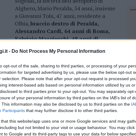
Sogeaal, la società dell’aeroporto di
Alghero, Mario Peralda, 54 anni, insieme
a Giovanni Tolu, 47 anni, residente a
Olbia,
braccio destro di Peralda,
Alessandro Cardi, 64 anni di Roma,
Fabrizio Masciocchi, 48 anni di
Salis, 48 anni di Roma.
i.it -
Do Not Process My Personal Information
ufficio in concorso relativamente all’acquisto
to opt-out of the sale, sharing to third parties, or processing of your per
i bagagli da stiva, che sarebbero dovuti essere
formation for targeted advertising by us, please use the below opt-out s
. A pesare sull’accusa, secondo la magistratura,
r selection. Please note that after your opt-out request is processed y
tto alcun bando di gara per acquitare i
eing interest-based ads based on personal information utilized by us or
on avrebberro avuto i requisiti necessari. La
disclosed to third parties prior to your opt-out. You may separately opt-
aal per l’acquisto del macchinario sarebbe
losure of your personal information by third parties on the IAB’s list of
. This information may also be disclosed by us to third parties on the
IA
Participants
that may further disclose it to other third parties.
 that this website/app uses one or more Google services and may gath
including but not limited to your visit or usage behaviour. You may click 
NEC
 to Google and its third-party tags to use your data for below specifi