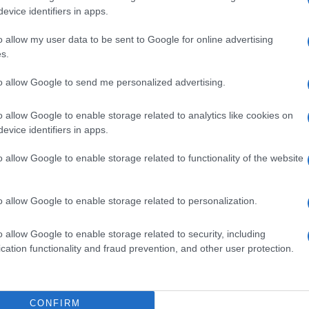
gram di GalluraOggi.it
evice identifiers in apps.
o allow my user data to be sent to Google for online advertising
s.
to allow Google to send me personalized advertising.
ime news da
Google News
o allow Google to enable storage related to analytics like cookies on
evice identifiers in apps.
o allow Google to enable storage related to functionality of the website
o allow Google to enable storage related to personalization.
dente
Prossimo articolo
o allow Google to enable storage related to security, including
cation functionality and fraud prevention, and other user protection.
CONFIRM