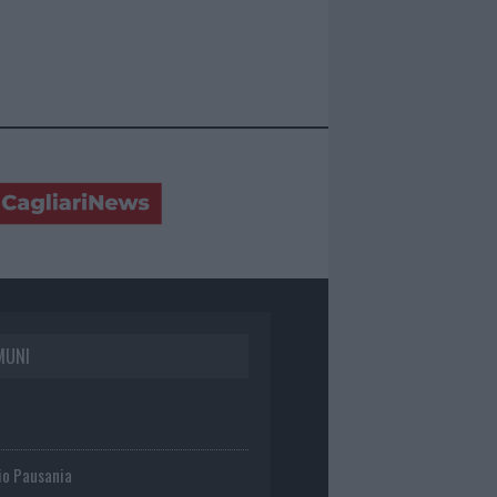
MUNI
io Pausania