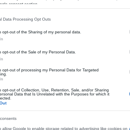
azionali?
ogle consent section.
 mese
cliccando
qui
l Data Processing Opt Outs
o opt-out of the Sharing of my personal data.
In
do nella sezione
Login
dal menù del sito o
o opt-out of the Sale of my Personal Data.
In
to opt-out of processing my Personal Data for Targeted
ing.
In
o opt-out of Collection, Use, Retention, Sale, and/or Sharing
lazioni, i tuoi video e le tue foto
ersonal Data that Is Unrelated with the Purposes for which it
lected.
ro +39 345 356 7512
Out
consents
eale?
o allow Google to enable storage related to advertising like cookies on