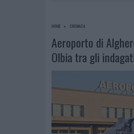
8 AGOSTO 2026
|
SALMO FINISCE IN OSPEDALE A CA
8 AGOSTO 2026
|
JOVANOTTI, GABRY PONTE E ALF
8 AGOSTO 2026
|
GIORGIA MELONI A LA MADDALENA
HOME
CRONACA
8 AGOSTO 2026
|
SANGUE, MUSICA E SOLIDARIETÀ 
Aeroporto di Alghe
Olbia tra gli indagat