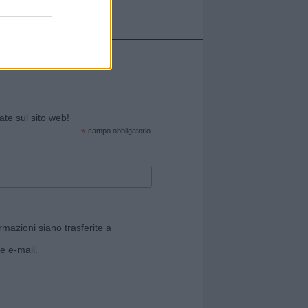
cate sul sito web!
*
campo obbligatorio
rmazioni siano trasferite a
e e-mail.