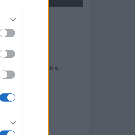
Mario Malu
Paolo Pinna
Martina Agostina Diturco
I nostri cari
I nostri cari