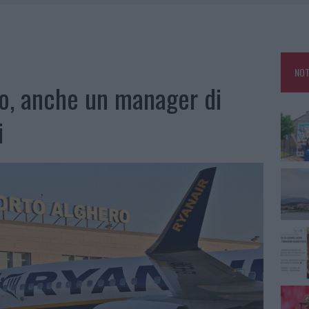
TANIA, MA IL TOUR VA AVANTI: “SICILIA, CI SONO”
A: OLBIA OMBELICO DEL MONDO PER UNA NOTTE
, LA VICESINDACO: “ORGOGLIO E DISCREZIONE PER VISITA PRIVATA”
NOT
CON AVIS OLBIA AL DELTA CENTER
ro, anche un manager di
i