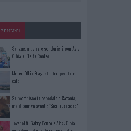
IZIE RECENTI
Sangue, musica e solidarietà con Avis
Olbia al Delta Center
Meteo Olbia 9 agosto, temperature in
calo
Salmo finisce in ospedale a Catania,
ma il tour va avanti: “Sicilia, ci sono”
Jovanotti, Gabry Ponte e Alfa: Olbia
ombelico del mondo per una notte