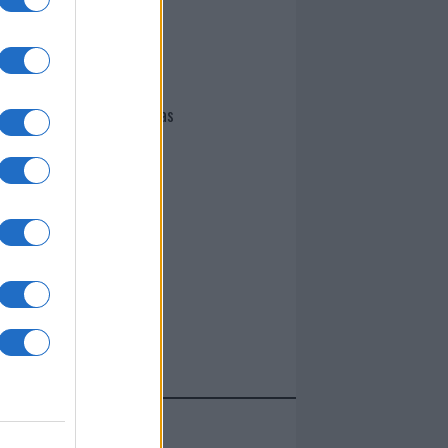
I nostri cari
Giovannimaria Cabras