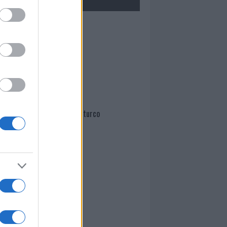
Mario Malu
Paolo Pinna
Martina Agostina Diturco
I nostri cari
I nostri cari