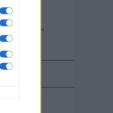
I nostri cari
Giovannimaria Cabras