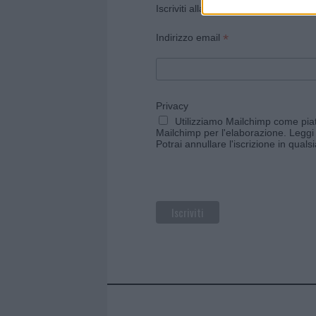
Iscriviti alla newsletter di Gallura O
*
Indirizzo email
Privacy
Utilizziamo Mailchimp come piatt
Mailchimp per l'elaborazione.
Leggi 
Potrai annullare l'iscrizione in qual