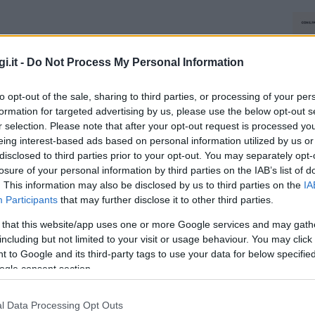
a la Gallura
costata circa 2 milioni di euro
i tutta la comunità.
i.it -
Do Not Process My Personal Information
to opt-out of the sale, sharing to third parties, or processing of your per
azionali?
formation for targeted advertising by us, please use the below opt-out s
r selection. Please note that after your opt-out request is processed y
 mese
cliccando
qui
eing interest-based ads based on personal information utilized by us or
disclosed to third parties prior to your opt-out. You may separately opt-
losure of your personal information by third parties on the IAB’s list of
. This information may also be disclosed by us to third parties on the
IA
Participants
that may further disclose it to other third parties.
do nella sezione
Login
dal menù del sito o
 that this website/app uses one or more Google services and may gath
including but not limited to your visit or usage behaviour. You may click 
 to Google and its third-party tags to use your data for below specifi
ogle consent section.
 Gallura
l Data Processing Opt Outs
NEC