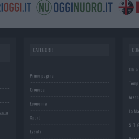
CATEGORIE
CO
Olbia
Prima pagina
Temp
Cronaca
Arza
Economia
La Ma
.com
Sport
S. T. 
Eventi