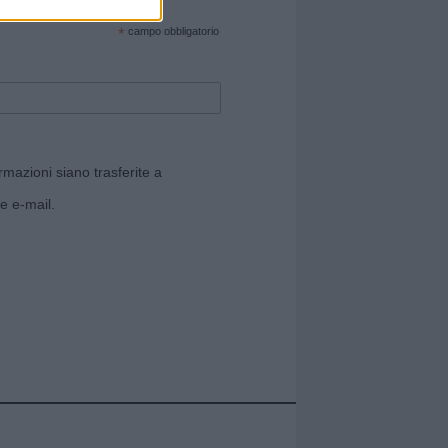
cate sul sito web!
*
campo obbligatorio
rmazioni siano trasferite a
e e-mail.