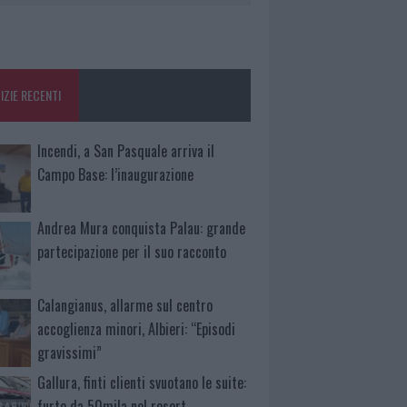
IZIE RECENTI
Incendi, a San Pasquale arriva il
Campo Base: l’inaugurazione
Andrea Mura conquista Palau: grande
partecipazione per il suo racconto
Calangianus, allarme sul centro
accoglienza minori, Albieri: “Episodi
gravissimi”
Gallura, finti clienti svuotano le suite:
furto da 50mila nel resort