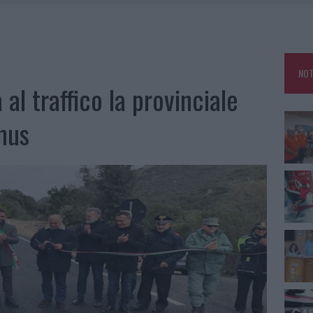
E CALDO TORNANO PROTAGONISTI
A IL CAMPO BASE: L’INAUGURAZIONE
: GRANDE PARTECIPAZIONE PER IL SUO RACCONTO
NOT
RO ACCOGLIENZA MINORI, ALBIERI: “EPISODI GRAVISSIMI”
al traffico la provinciale
nus