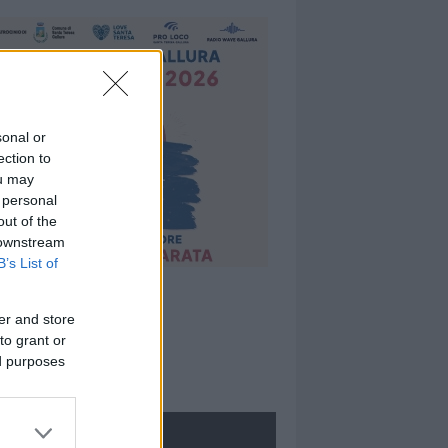
sonal or
ection to
ou may
 personal
out of the
 downstream
B’s List of
er and store
to grant or
ed purposes
ROLOGIE