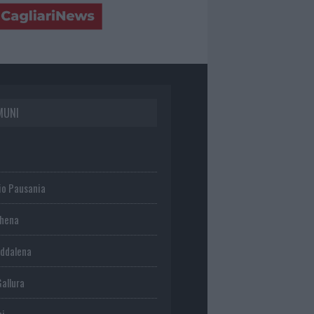
MUNI
io Pausania
chena
ddalena
Gallura