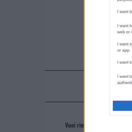
I want 
I want t
web or d
I want t
or app.
I want t
I want t
authenti
Vuoi rimanere sempre agg