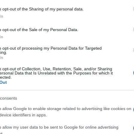
o opt-out of the Sharing of my personal data.
In
o opt-out of the Sale of my Personal Data.
dente
Prossimo articolo
In
to opt-out of processing my Personal Data for Targeted
ing.
In
o opt-out of Collection, Use, Retention, Sale, and/or Sharing
ersonal Data that Is Unrelated with the Purposes for which it
lected.
Out
consents
o allow Google to enable storage related to advertising like cookies on
evice identifiers in apps.
o allow my user data to be sent to Google for online advertising
s.