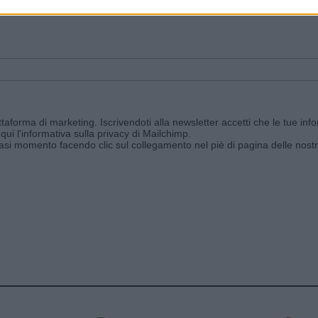
ggi e ricevi le nostre email periodiche contenenti le ultime notizie pubbli
aforma di marketing. Iscrivendoti alla newsletter accetti che le tue info
qui l'informativa sulla privacy di Mailchimp
.
siasi momento facendo clic sul collegamento nel piè di pagina delle nostr