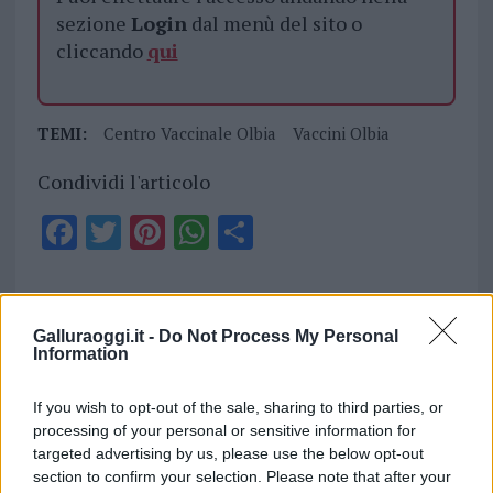
sezione
Login
dal menù del sito o
cliccando
qui
TEMI:
Centro Vaccinale Olbia
Vaccini Olbia
Condividi l'articolo
F
T
Pi
W
S
a
w
n
h
h
ce
it
te
at
a
Articolo precedente
b
te
re
s
re
Prossimo articolo
Galluraoggi.it -
Do Not Process My Personal
Information
o
r
st
A
o
p
If you wish to opt-out of the sale, sharing to third parties, or
NOTIZIE RECENTI
k
p
processing of your personal or sensitive information for
targeted advertising by us, please use the below opt-out
section to confirm your selection. Please note that after your
Allarme truffe a Berchidda, falsi incaricati