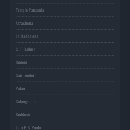
Tempio Pausania
Arzachena
La Maddalena
S. T. Gallura
Budoni
San Teodoro
Palau
Calangianus
Buddusò
Loiri P. S. Paolo