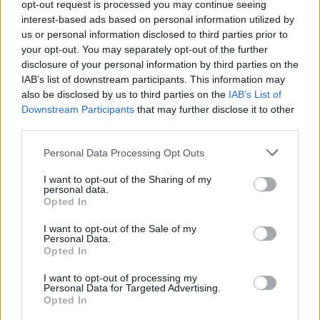
opt-out request is processed you may continue seeing
bussano alle porte
interest-based ads based on personal information utilized by
us or personal information disclosed to third parties prior to
your opt-out. You may separately opt-out of the further
Notre-Dame de Paris conquista Olbia, la prima
disclosure of your personal information by third parties on the
al Molo Brin è un successo
IAB’s list of downstream participants. This information may
also be disclosed by us to third parties on the
IAB’s List of
Downstream Participants
that may further disclose it to other
Strada Sassari-Olbia, incidente all’alba: ferito il
third parties.
conducente
Please note that this website/app uses one or more Google
Personal Data Processing Opt Outs
services and may gather and store information including but
Eventi in Gallura, da Jovanotti alla zuppa
not limited to your visit or usage behaviour. You may click to
I want to opt-out of the Sharing of my
personal data.
grant or deny consent to Google and its third-party tags to
gallurese: gli appuntamenti da non perdere
Opted In
use your data for below specified purposes in below Google
consent section.
I want to opt-out of the Sale of my
Personal Data.
Lettini e arredi abusivi sulla spiaggia libera,
Opted In
sequestri a Olbia e Arzachena
I want to opt-out of processing my
Personal Data for Targeted Advertising.
È morto Francesco Guccini, il maestro che si
Opted In