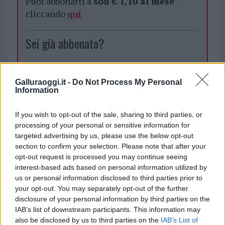
Puoi abbonarti a
soli € 1,10 al mese
cliccando
qui
Sei già abbonato?
Puoi effettuare l'accesso andando nella
sezione
Login
dal menù del sito o
Galluraoggi.it -
Do Not Process My Personal
Information
cliccando
qui
If you wish to opt-out of the sale, sharing to third parties, or
processing of your personal or sensitive information for
TEMI:
Artigiani Sardegna
targeted advertising by us, please use the below opt-out
Mascherine Artigiani Sardegna
section to confirm your selection. Please note that after your
opt-out request is processed you may continue seeing
Condividi l'articolo
interest-based ads based on personal information utilized by
us or personal information disclosed to third parties prior to
F
T
Pi
W
S
your opt-out. You may separately opt-out of the further
a
w
n
h
h
disclosure of your personal information by third parties on the
IAB’s list of downstream participants. This information may
ce
it
te
at
a
also be disclosed by us to third parties on the
IAB’s List of
Articolo precedente