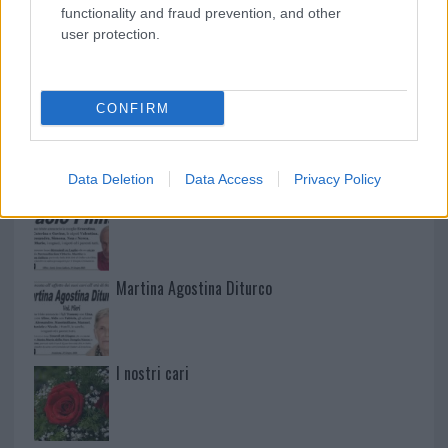
functionality and fraud prevention, and other
user protection.
NECROLOGIE
CONFIRM
Mario Malu
Data Deletion
Data Access
Privacy Policy
Paolo Pinna
Martina Agostina Diturco
I nostri cari