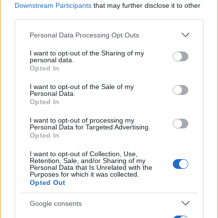
b
te
re
s
re
Downstream Participants
that may further disclose it to other
Prossimo articolo
third parties.
o
r
st
A
Please note that this website/app uses one or more Google
Personal Data Processing Opt Outs
o
p
services and may gather and store information including but
NOTIZIE RECENTI
k
p
not limited to your visit or usage behaviour. You may click to
I want to opt-out of the Sharing of my
personal data.
grant or deny consent to Google and its third-party tags to
Opted In
use your data for below specified purposes in below Google
Incendi, a San Pasquale arriva il Campo Base:
consent section.
I want to opt-out of the Sale of my
l’inaugurazione
Personal Data.
Opted In
Andrea Mura conquista Palau: grande
I want to opt-out of processing my
Personal Data for Targeted Advertising.
partecipazione per il suo racconto
Opted In
I want to opt-out of Collection, Use,
Calangianus, allarme sul centro accoglienza
Retention, Sale, and/or Sharing of my
Personal Data that Is Unrelated with the
minori, Albieri: “Episodi gravissimi”
Purposes for which it was collected.
Opted Out
Gallura, finti clienti svuotano le suite: furto da
Google consents
50mila nel resort