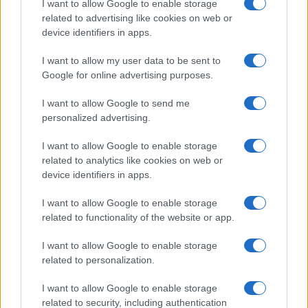
I want to allow Google to enable storage
related to advertising like cookies on web or
device identifiers in apps.
Meteo Olbia 7 agosto, sole e caldo tornano
protagonisti
I want to allow my user data to be sent to
Google for online advertising purposes.
Test tunnel Olbia: rampe chiuse ancora fino a
I want to allow Google to send me
fine agosto
personalized advertising.
I want to allow Google to enable storage
Aggius conquista la classifica delle mete più
related to analytics like cookies on web or
amate dell’estate 2026
device identifiers in apps.
I want to allow Google to enable storage
related to functionality of the website or app.
I want to allow Google to enable storage
related to personalization.
I want to allow Google to enable storage
related to security, including authentication