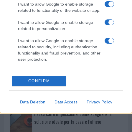
k
p
I want to allow Google to enable storage
related to functionality of the website or app.
Le previsioni meteo per il weekend a Olbia e in
Gallura
I want to allow Google to enable storage
related to personalization.
Michelle Hunziker in Gallura, bella anche dal
I want to allow Google to enable storage
vivo: un amico vip svela come fa
related to security, including authentication
functionality and fraud prevention, and other
user protection.
Calangianus, dopo le polemiche il centro
accoglienza minori chiude
CONFIRM
Olbia, divieto di sosta contro spaccio e degrado:
esplode la protesta
Data Deletion
Data Access
Privacy Policy
Pausa caffè impeccabile: come scegliere la
soluzione ideale per la casa e l’ufficio