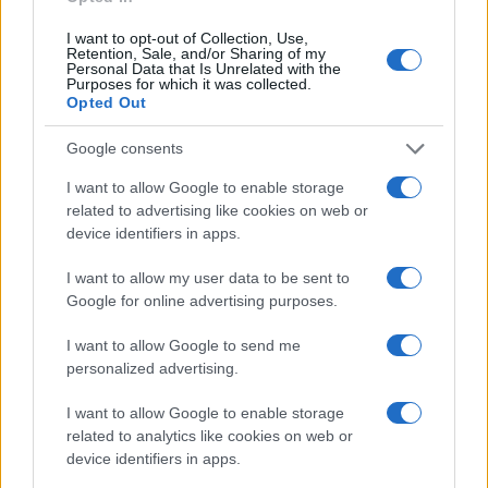
I want to opt-out of Collection, Use,
Retention, Sale, and/or Sharing of my
Personal Data that Is Unrelated with the
Purposes for which it was collected.
Ricevi le nostre ultime news
Opted Out
da
Google News
Google consents
I want to allow Google to enable storage
related to advertising like cookies on web or
Condividi l'articolo
device identifiers in apps.
F
T
Pi
W
S
I want to allow my user data to be sent to
Google for online advertising purposes.
a
w
n
h
h
ce
it
te
at
a
I want to allow Google to send me
Articolo precedente
personalized advertising.
b
te
re
s
re
Prossimo articolo
o
r
st
A
I want to allow Google to enable storage
related to analytics like cookies on web or
o
p
device identifiers in apps.
NOTIZIE RECENTI