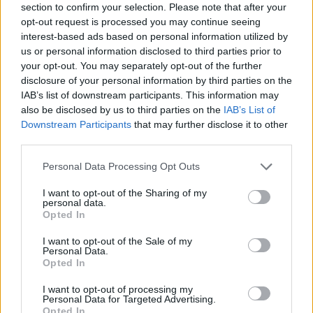
section to confirm your selection. Please note that after your
sezione
Login
dal menù del sito o
opt-out request is processed you may continue seeing
cliccando
qui
interest-based ads based on personal information utilized by
us or personal information disclosed to third parties prior to
your opt-out. You may separately opt-out of the further
disclosure of your personal information by third parties on the
TEMI:
Michele Fresi
Omicidio Arzachena
IAB’s list of downstream participants. This information may
Omicidio Giovanni Fresi
also be disclosed by us to third parties on the
IAB’s List of
Downstream Participants
that may further disclose it to other
Notizie in tempo reale?
third parties.
Entra nel canale telegram di
Please note that this website/app uses one or more Google
GalluraOggi.it
Personal Data Processing Opt Outs
services and may gather and store information including but
not limited to your visit or usage behaviour. You may click to
I want to opt-out of the Sharing of my
personal data.
grant or deny consent to Google and its third-party tags to
Opted In
use your data for below specified purposes in below Google
Inviaci le tue segnalazioni,
consent section.
I want to opt-out of the Sale of my
Personal Data.
i tuoi video e le tue foto
Opted In
Su WhatsApp al numero +39
345 356 7512
I want to opt-out of processing my
Personal Data for Targeted Advertising.
Opted In