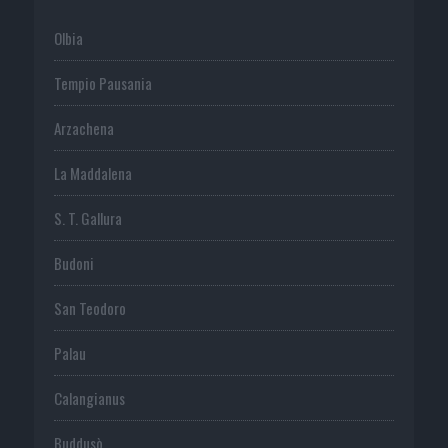
Olbia
Tempio Pausania
Arzachena
La Maddalena
S. T. Gallura
Budoni
San Teodoro
Palau
Calangianus
Buddusò