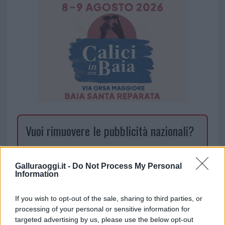
Vuoi rimuovere le pubblicità nazionali?
Puoi abbonarti a
soli € 1,10 al mese
cliccando
qui
Galluraoggi.it -
Do Not Process My Personal
Information
Sei già abbonato?
If you wish to opt-out of the sale, sharing to third parties, or
processing of your personal or sensitive information for
Puoi effettuare l'accesso andando nella
targeted advertising by us, please use the below opt-out