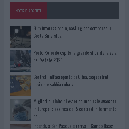
o
p
NOTIZIE RECENTI
k
p
Film internazionale, casting per comparse in
Costa Smeralda
Porto Rotondo ospita la grande sfida della vela
nell’estate 2026
Controlli all’aeroporto di Olbia, sequestrati
caviale e sabbia rubata
Migliori cliniche di estetica medicale avanzata
in Europa: classifica dei 5 centri di riferimento
pe…
Incendi, a San Pasquale arriva il Campo Base: