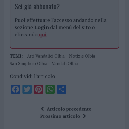
Sei già abbonato?
Puoi effettuare l'accesso andando nella
sezione
Login
dal menù del sito o
cliccando
qui
TEMI:
Atti Vandalici Olbia
Notizie Olbia
San Simplicio Olbia
Vandali Olbia
Condividi l'articolo
F
T
Pi
W
S
a
w
n
h
h
ce
it
te
at
a
Articolo precedente
b
te
re
s
re
Prossimo articolo
o
r
st
A