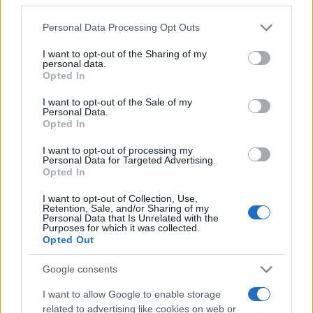
Please note that this website/app uses one or more Google
Personal Data Processing Opt Outs
Mario Malu
services and may gather and store information including but
not limited to your visit or usage behaviour. You may click to
I want to opt-out of the Sharing of my
personal data.
grant or deny consent to Google and its third-party tags to
Opted In
use your data for below specified purposes in below Google
Paolo Pinna
consent section.
I want to opt-out of the Sale of my
Personal Data.
Opted In
I want to opt-out of processing my
Martina Agostina Diturco
Personal Data for Targeted Advertising.
Opted In
I want to opt-out of Collection, Use,
Retention, Sale, and/or Sharing of my
I nostri cari
Personal Data that Is Unrelated with the
Purposes for which it was collected.
Opted Out
Google consents
I nostri cari
I want to allow Google to enable storage
related to advertising like cookies on web or