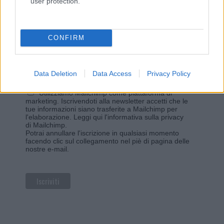
user protection.
Iscriviti alla newsletter di Gallura Oggi e ricevi le nostre
email periodiche contenenti le ultime notizie pubblicate
sul sito web!
*
campo obbligatorio
CONFIRM
*
Indirizzo email
Data Deletion
Data Access
Privacy Policy
Privacy
Utilizziamo Mailchimp come piattaforma di
marketing. Iscrivendoti alla newsletter accetti che le
tue informazioni siano trasferite a Mailchimp per
l'elaborazione.
Leggi qui l'informativa sulla privacy
di Mailchimp
.
Potrai annullare l'iscrizione in qualsiasi momento
facendo clic sul collegamento nel piè di pagina delle
nostre e-mail.