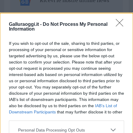
Ricevi le nostre ultime news
da
Google News
Galluraoggi.it -
Do Not Process My Personal
Information
Condividi l'articolo
If you wish to opt-out of the sale, sharing to third parties, or
F
T
Pi
W
S
processing of your personal or sensitive information for
targeted advertising by us, please use the below opt-out
a
w
n
h
h
section to confirm your selection. Please note that after your
ce
it
te
at
a
opt-out request is processed you may continue seeing
Articolo precedente
interest-based ads based on personal information utilized by
b
te
re
s
re
Prossimo articolo
us or personal information disclosed to third parties prior to
o
r
st
A
your opt-out. You may separately opt-out of the further
disclosure of your personal information by third parties on the
o
p
IAB’s list of downstream participants. This information may
NOTIZIE RECENTI
k
p
also be disclosed by us to third parties on the
IAB’s List of
Downstream Participants
that may further disclose it to other
third parties.
Migliori agenzie per l’Attestazione SOA in Italia:
Please note that this website/app uses one or more Google
lista delle 4 realtà più efficienti nella g…
Personal Data Processing Opt Outs