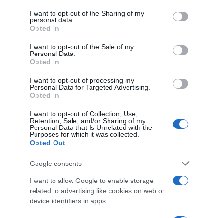
services and may gather and store information including but
not limited to your visit or usage behaviour. You may click to
I want to opt-out of the Sharing of my
personal data.
“Sul filo del discorso”: sold out ad Olbia per il
grant or deny consent to Google and its third-party tags to
Opted In
use your data for below specified purposes in below Google
reading su Atzeni
consent section.
I want to opt-out of the Sale of my
Personal Data.
Opted In
La Maddalena, festa per i 30 anni del Diving
center di Tegge
I want to opt-out of processing my
Personal Data for Targeted Advertising.
Opted In
Esce di strada con l’auto ad Arzachena: ferito il
I want to opt-out of Collection, Use,
conducente
Retention, Sale, and/or Sharing of my
Personal Data that Is Unrelated with the
Purposes for which it was collected.
Opted Out
Turiste si perdono a Tavolara: salvate dai vigili
del fuoco
Google consents
I want to allow Google to enable storage
Meteo Olbia 6 agosto, migliora il tempo in
related to advertising like cookies on web or
Gallura
device identifiers in apps.