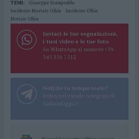
TEMI:
Giuseppe Scampuddu
Incidente Mortale Olbia
Incidente Olbia
Notizie Olbia
Inviaci le tue segnalazioni,
i tuoi video e le tue foto
Su WhatsApp al numero +39
345 356 7512
Notizie in tempo reale?
Entra nel canale telegram di
GalluraOggi.it