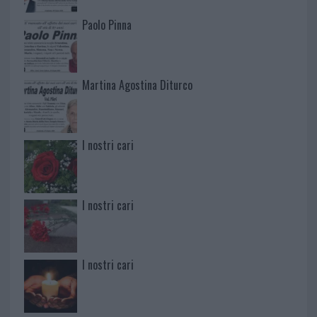
Paolo Pinna
Martina Agostina Diturco
I nostri cari
I nostri cari
I nostri cari