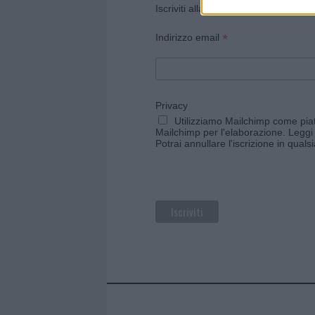
Iscriviti alla newsletter di Gallura O
*
Indirizzo email
Privacy
Utilizziamo Mailchimp come piatt
Mailchimp per l'elaborazione.
Leggi 
Potrai annullare l'iscrizione in qual