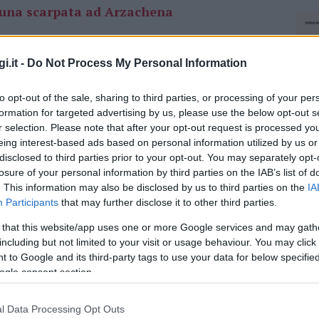
in una scarpata ad Arzachena
a ed è l’ennesima vota che capita in Gallura
i.it -
Do Not Process My Personal Information
a chiare le cause dell’incidente, ma ciò che più
abbia riportato conseguenze.
to opt-out of the sale, sharing to third parties, or processing of your per
formation for targeted advertising by us, please use the below opt-out s
na, perde il controllo dell’auto e si
r selection. Please note that after your opt-out request is processed y
eing interest-based ads based on personal information utilized by us or
disclosed to third parties prior to your opt-out. You may separately opt-
losure of your personal information by third parties on the IAB’s list of
che fosse
illeso
, i
vigili del fuoco
si sono
. This information may also be disclosed by us to third parties on the
IA
 e pulire la strada dai detriti. La Provinciale
Participants
that may further disclose it to other third parties.
masta chiusa durante queste operazioni. Sul
che una pattuglia dei
carabinieri
.
 that this website/app uses one or more Google services and may gath
including but not limited to your visit or usage behaviour. You may click 
 to Google and its third-party tags to use your data for below specifi
a-Sant’Antonio, ferita una donna
ogle consent section.
azionali?
l Data Processing Opt Outs
NEC