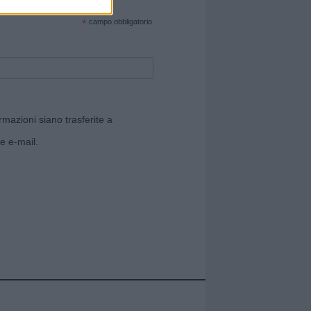
cate sul sito web!
*
campo obbligatorio
rmazioni siano trasferite a
e e-mail.