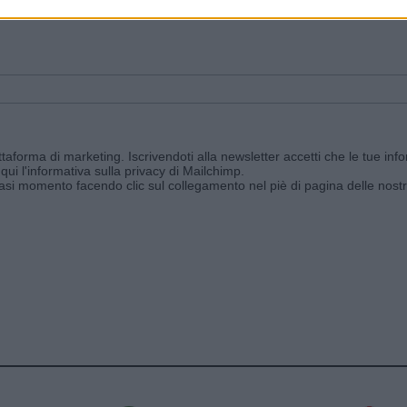
ggi e ricevi le nostre email periodiche contenenti le ultime notizie pubbli
aforma di marketing. Iscrivendoti alla newsletter accetti che le tue info
qui l'informativa sulla privacy di Mailchimp
.
siasi momento facendo clic sul collegamento nel piè di pagina delle nostr