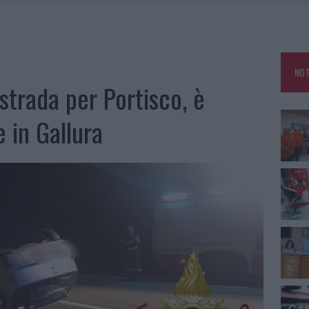
A IL CAMPO BASE: L’INAUGURAZIONE
: GRANDE PARTECIPAZIONE PER IL SUO RACCONTO
RO ACCOGLIENZA MINORI, ALBIERI: “EPISODI GRAVISSIMI”
NOT
 strada per Portisco, è
 in Gallura