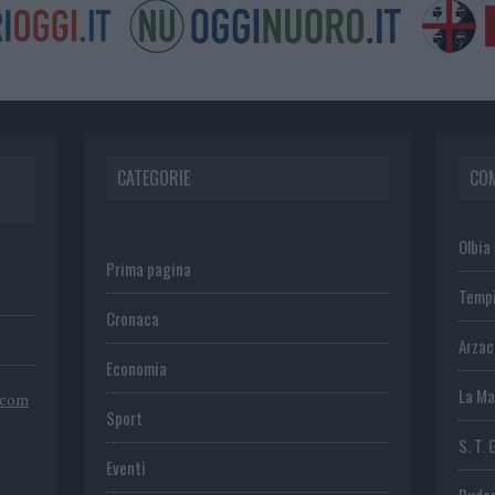
CATEGORIE
CO
Olbia
Prima pagina
Temp
Cronaca
Arza
Economia
La Ma
.com
Sport
S. T. 
Eventi