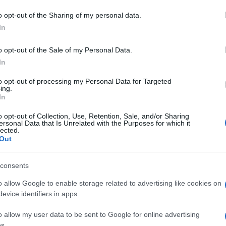
o opt-out of the Sharing of my personal data.
 mese
cliccando
qui
In
o opt-out of the Sale of my Personal Data.
In
do nella sezione
Login
dal menù del sito o
to opt-out of processing my Personal Data for Targeted
ing.
In
o opt-out of Collection, Use, Retention, Sale, and/or Sharing
ersonal Data that Is Unrelated with the Purposes for which it
Incidente Portisco
Notizie Arzachena
lected.
ie Sardegna
Out
consents
o allow Google to enable storage related to advertising like cookies on
evice identifiers in apps.
o allow my user data to be sent to Google for online advertising
dente
Prossimo articolo
s.