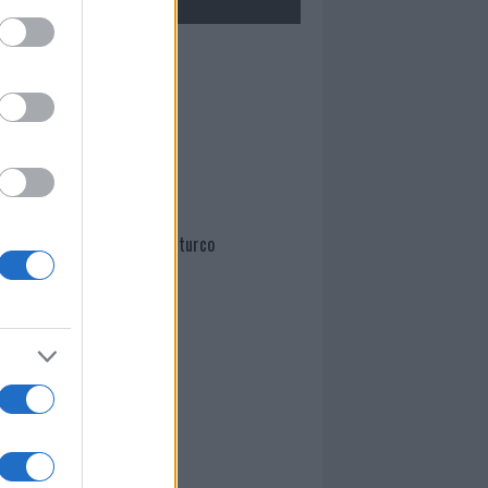
Mario Malu
Paolo Pinna
Martina Agostina Diturco
I nostri cari
I nostri cari