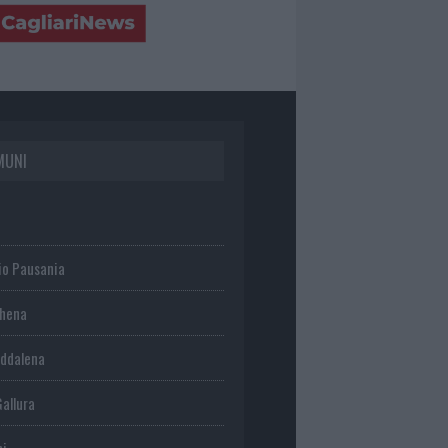
MUNI
io Pausania
chena
ddalena
Gallura