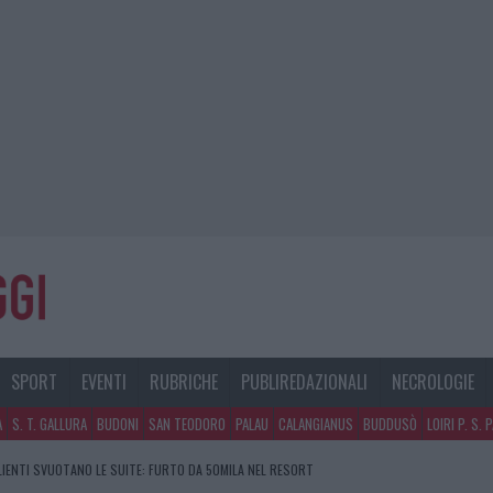
SPORT
EVENTI
RUBRICHE
PUBLIREDAZIONALI
NECROLOGIE
A
S. T. GALLURA
BUDONI
SAN TEODORO
PALAU
CALANGIANUS
BUDDUSÒ
LOIRI P. S. 
CLIENTI SVUOTANO LE SUITE: FURTO DA 50MILA NEL RESORT
GOSTO, SOLE E CALDO TORNANO PROTAGONISTI