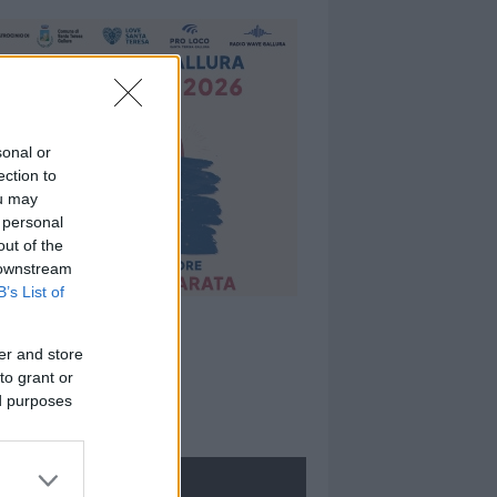
sonal or
ection to
ou may
 personal
out of the
 downstream
B’s List of
er and store
to grant or
ed purposes
ROLOGIE