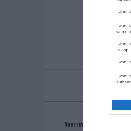
b
te
re
s
re
o
r
st
A
I want 
o
p
I want t
k
p
web or d
I want t
or app.
I want t
I want t
authenti
Vuoi rimanere sempre agg