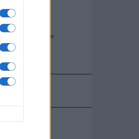
I nostri cari
Giovannimaria Cabras