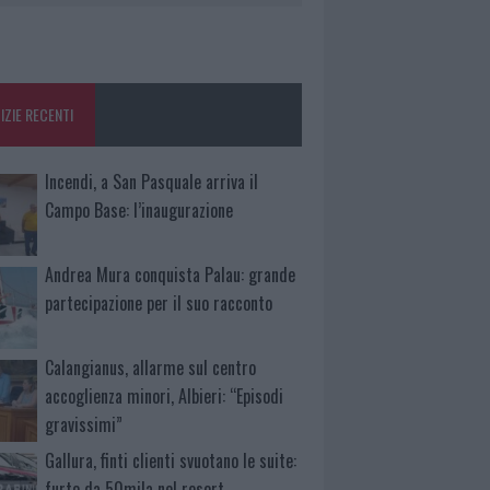
IZIE RECENTI
Incendi, a San Pasquale arriva il
Campo Base: l’inaugurazione
Andrea Mura conquista Palau: grande
partecipazione per il suo racconto
Calangianus, allarme sul centro
accoglienza minori, Albieri: “Episodi
gravissimi”
Gallura, finti clienti svuotano le suite:
furto da 50mila nel resort