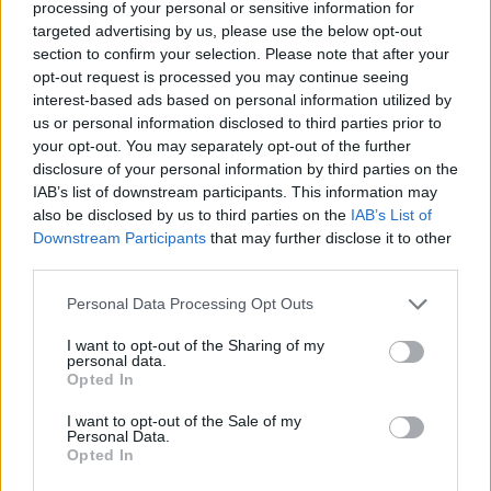
processing of your personal or sensitive information for
Sei già abbonato?
targeted advertising by us, please use the below opt-out
section to confirm your selection. Please note that after your
Puoi effettuare l'accesso andando nella
opt-out request is processed you may continue seeing
interest-based ads based on personal information utilized by
sezione
Login
dal menù del sito o
us or personal information disclosed to third parties prior to
cliccando
qui
your opt-out. You may separately opt-out of the further
disclosure of your personal information by third parties on the
IAB’s list of downstream participants. This information may
TEMI:
Comune Di Sant’antonio Di Gallura
also be disclosed by us to third parties on the
IAB’s List of
Downstream Participants
that may further disclose it to other
Nicholas Pileri
third parties.
Notizie in tempo reale?
Please note that this website/app uses one or more Google
Personal Data Processing Opt Outs
Entra nel canale telegram di
services and may gather and store information including but
not limited to your visit or usage behaviour. You may click to
I want to opt-out of the Sharing of my
GalluraOggi.it
personal data.
grant or deny consent to Google and its third-party tags to
Opted In
use your data for below specified purposes in below Google
consent section.
I want to opt-out of the Sale of my
Personal Data.
Opted In
Inviaci le tue segnalazioni,
i tuoi video e le tue foto