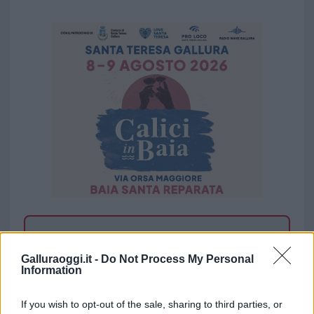
Vuoi rimuovere le pubblicità nazionali?
Galluraoggi.it -
Do Not Process My Personal
Puoi abbonarti a
soli € 1,10 al mese
Information
cliccando
qui
If you wish to opt-out of the sale, sharing to third parties, or