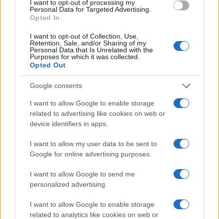
I want to opt-out of processing my
Su WhatsApp al numero +39
Personal Data for Targeted Advertising.
Opted In
345 356 7512
I want to opt-out of Collection, Use,
Retention, Sale, and/or Sharing of my
Personal Data that Is Unrelated with the
Purposes for which it was collected.
Opted Out
Ricevi le nostre ultime news
Google consents
I want to allow Google to enable storage
da
Google News
related to advertising like cookies on web or
device identifiers in apps.
Condividi l'articolo
I want to allow my user data to be sent to
Google for online advertising purposes.
F
T
Pi
W
S
I want to allow Google to send me
a
w
n
h
h
personalized advertising.
ce
it
te
at
a
Articolo precedente
I want to allow Google to enable storage
b
te
re
s
re
Prossimo articolo
related to analytics like cookies on web or