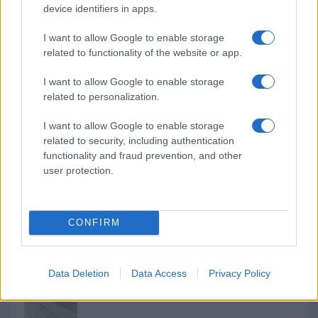
o
r
st
A
device identifiers in apps.
o
p
I want to allow Google to enable storage
NOTIZIE RECENTI
k
p
related to functionality of the website or app.
I want to allow Google to enable storage
Incendio nella notte a Olbia, a fuoco due furgoni
related to personalization.
I want to allow Google to enable storage
related to security, including authentication
A fuoco un deposito con bombole, intervento dei
functionality and fraud prevention, and other
vigili del fuoco a Rudalza
user protection.
Ristorante distrutto dalle fiamme a La
CONFIRM
Maddalena, incendio a Monti d’à rena
Le previsioni meteo per il weekend a Olbia e in
Data Deletion
Data Access
Privacy Policy
Gallura