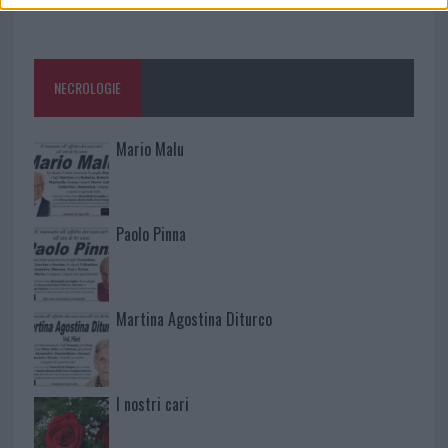
NECROLOGIE
Mario Malu
Paolo Pinna
Martina Agostina Diturco
I nostri cari