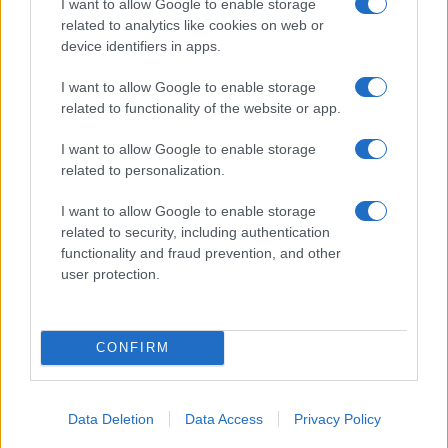
Jovanotti, Gabry Ponte e Alfa: Olbia ombelico del
I want to allow Google to enable storage
mondo per una notte
related to analytics like cookies on web or
device identifiers in apps.
Giorgia Meloni a La Maddalena, la vicesindaco:
I want to allow Google to enable storage
“Orgoglio e discrezione per visita privata̶…
related to functionality of the website or app.
I want to allow Google to enable storage
Incendio nella notte a Olbia, a fuoco due furgoni
related to personalization.
I want to allow Google to enable storage
related to security, including authentication
A fuoco un deposito con bombole, intervento dei
functionality and fraud prevention, and other
user protection.
vigili del fuoco a Rudalza
CONFIRM
Data Deletion
Data Access
Privacy Policy