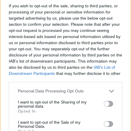
If you wish to opt-out of the sale, sharing to third parties, or
processing of your personal or sensitive information for
Notizie in tempo reale?
targeted advertising by us, please use the below opt-out
section to confirm your selection. Please note that after your
Entra nel canale telegram di
opt-out request is processed you may continue seeing
GalluraOggi.it
interest-based ads based on personal information utilized by
us or personal information disclosed to third parties prior to
your opt-out. You may separately opt-out of the further
disclosure of your personal information by third parties on the
IAB’s list of downstream participants. This information may
Ricevi le nostre ultime news
also be disclosed by us to third parties on the
IAB’s List of
Downstream Participants
that may further disclose it to other
third parties.
da
Google News
Please note that this website/app uses one or more Google
Personal Data Processing Opt Outs
services and may gather and store information including but
not limited to your visit or usage behaviour. You may click to
I want to opt-out of the Sharing of my
Condividi l'articolo
personal data.
grant or deny consent to Google and its third-party tags to
Opted In
use your data for below specified purposes in below Google
F
T
Pi
W
S
consent section.
I want to opt-out of the Sale of my
a
w
n
h
h
Personal Data.