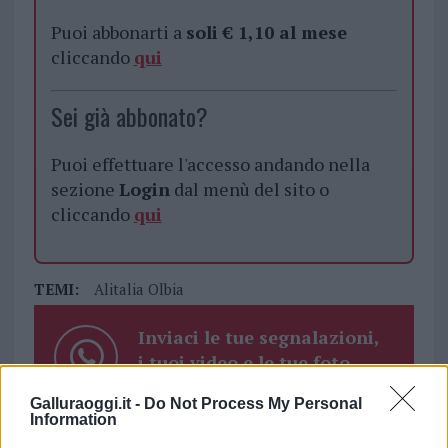
Puoi abbonarti a
soli € 1,10 al mese
cliccando
qui
Sei già abbonato?
Puoi effettuare l'accesso andando nella
sezione
Login
dal menù del sito o
cliccando
qui
TEMI:
Alitalia Olbia
Inviaci le tue segnalazioni,
i tuoi video e le tue foto
Su WhatsApp al numero +39
Galluraoggi.it -
Do Not Process My Personal
345 356 7512
Information