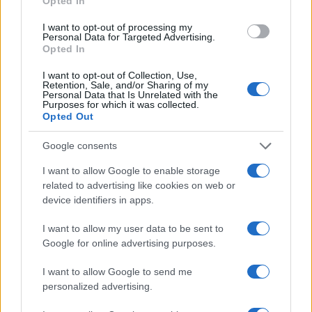
Opted In
ce
it
te
at
a
Articolo precedente
I want to opt-out of processing my
b
te
re
s
re
Prossimo articolo
Personal Data for Targeted Advertising.
Opted In
o
r
st
A
o
p
I want to opt-out of Collection, Use,
Retention, Sale, and/or Sharing of my
NOTIZIE RECENTI
Personal Data that Is Unrelated with the
k
p
Purposes for which it was collected.
Opted Out
Sangue, musica e solidarietà con Avis Olbia al
Google consents
Delta Center
I want to allow Google to enable storage
related to advertising like cookies on web or
Meteo Olbia 9 agosto, temperature in calo
device identifiers in apps.
I want to allow my user data to be sent to
Google for online advertising purposes.
Salmo finisce in ospedale a Catania, ma il tour
va avanti: “Sicilia, ci sono”
I want to allow Google to send me
personalized advertising.