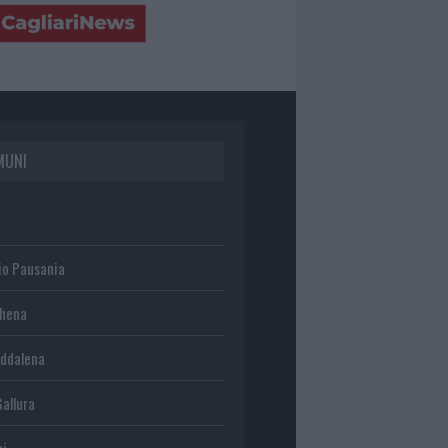
MUNI
io Pausania
chena
ddalena
Gallura