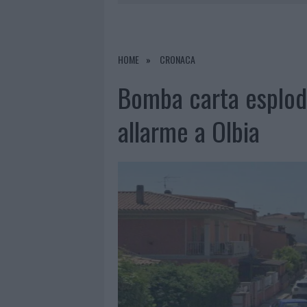
6 AGOSTO 2026
|
AGGIUS CONQUISTA LA CLASSIFI
6 AGOSTO 2026
|
CALANGIANUS, ALLARME SUL CENT
6 AGOSTO 2026
|
GALLURA, FINTI CLIENTI SVUOTA
HOME
CRONACA
6 AGOSTO 2026
|
METEO OLBIA 7 AGOSTO, SOLE 
Bomba carta esplod
allarme a Olbia