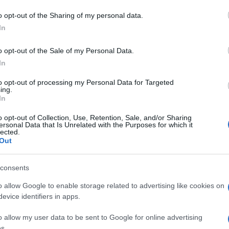
o opt-out of the Sharing of my personal data.
In
bia
Vigili Del Fuoco Olbia
o opt-out of the Sale of my Personal Data.
In
to opt-out of processing my Personal Data for Targeted
ing.
In
o opt-out of Collection, Use, Retention, Sale, and/or Sharing
dente
Prossimo articolo
ersonal Data that Is Unrelated with the Purposes for which it
lected.
Out
consents
o allow Google to enable storage related to advertising like cookies on
evice identifiers in apps.
o allow my user data to be sent to Google for online advertising
s.