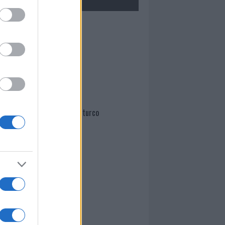
Mario Malu
Paolo Pinna
Martina Agostina Diturco
I nostri cari
I nostri cari