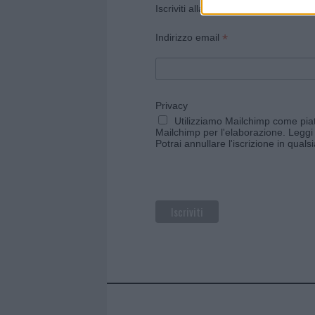
Iscriviti alla newsletter di Gallura O
*
Indirizzo email
Privacy
Utilizziamo Mailchimp come piatt
Mailchimp per l'elaborazione.
Leggi 
Potrai annullare l'iscrizione in qual