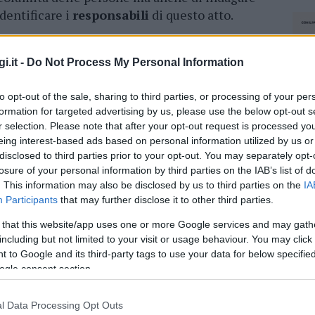
dentificare i
responsabili
di questo atto.
o un senso di apprensione diffuso tra i
 tali preoccupazioni, le forze dell’ordine stanno
i.it -
Do Not Process My Personal Information
ormazioni
sia ascoltando le testimonianze dei
to opt-out of the sale, sharing to third parties, or processing of your per
tamente le
registrazioni delle telecamere di
formation for targeted advertising by us, please use the below opt-out s
Questo sforzo investigativo mira a fare piena
r selection. Please note that after your opt-out request is processed y
venti
e a fornire un senso di chiarezza e
eing interest-based ads based on personal information utilized by us or
disclosed to third parties prior to your opt-out. You may separately opt-
losure of your personal information by third parties on the IAB’s list of
. This information may also be disclosed by us to third parties on the
IA
azionali?
Participants
that may further disclose it to other third parties.
 that this website/app uses one or more Google services and may gath
 mese
cliccando
qui
including but not limited to your visit or usage behaviour. You may click 
 to Google and its third-party tags to use your data for below specifi
ogle consent section.
do nella sezione
Login
dal menù del sito o
l Data Processing Opt Outs
NEC