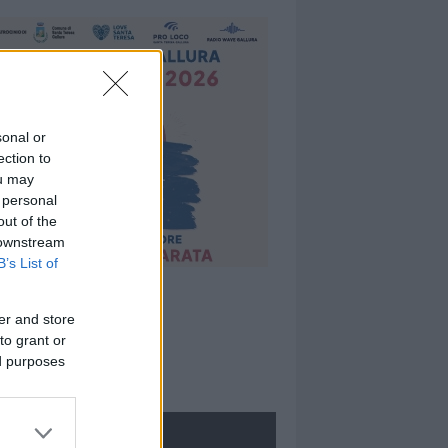
sonal or
ection to
ou may
 personal
out of the
 downstream
B’s List of
er and store
to grant or
ed purposes
ROLOGIE