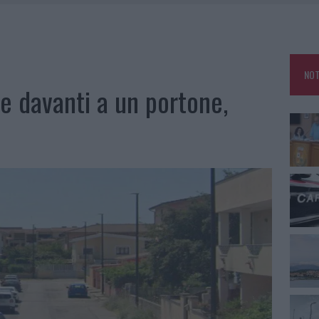
CA DELLE METE PIÙ AMATE DELL’ESTATE 2026
RO ACCOGLIENZA MINORI, ALBIERI: “EPISODI GRAVISSIMI”
NO LE SUITE: FURTO DA 50MILA NEL RESORT
NOT
E CALDO TORNANO PROTAGONISTI
e davanti a un portone,