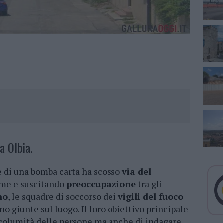
a Olbia.
ne di una bomba carta ha scosso
via del
rme e suscitando
preoccupazione
tra gli
no
, le squadre di soccorso dei
vigili del fuoco
no giunte sul luogo. Il loro obiettivo principale
incolumità delle persone ma anche di indagare