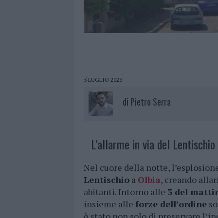
5 LUGLIO 2023
di
Pietro Serra
L’allarme in via del Lentischio 
Nel cuore della notte, l’esplosio
Lentischio
a
Olbia
, creando alla
abitanti. Intorno alle
3 del matti
insieme alle
forze dell’ordine
so
è stato non solo di preservare l’