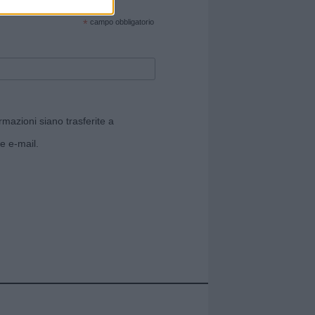
cate sul sito web!
*
campo obbligatorio
rmazioni siano trasferite a
e e-mail.