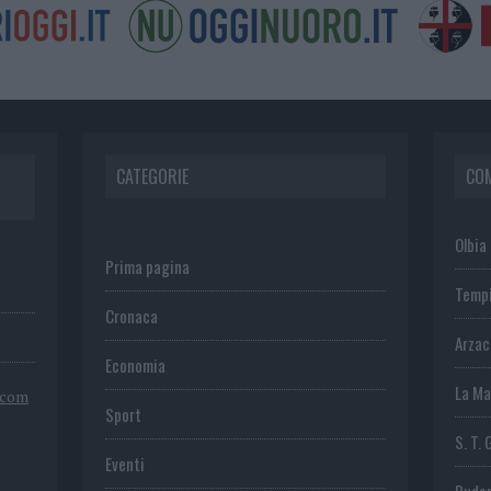
CATEGORIE
CO
Olbia
Prima pagina
Temp
Cronaca
Arza
Economia
La Ma
.com
Sport
S. T. 
Eventi