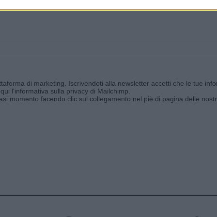
ggi e ricevi le nostre email periodiche contenenti le ultime notizie pubbli
aforma di marketing. Iscrivendoti alla newsletter accetti che le tue info
qui l'informativa sulla privacy di Mailchimp
.
siasi momento facendo clic sul collegamento nel piè di pagina delle nostr