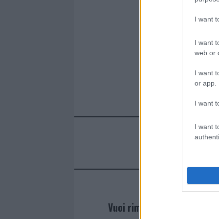
I want 
I want t
web or d
I want t
or app.
I want t
I want t
authenti
Vuoi rimanere sempre agg