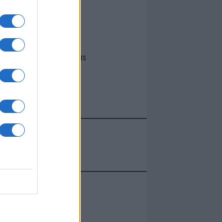
I nostri cari
Giovannimaria Cabras