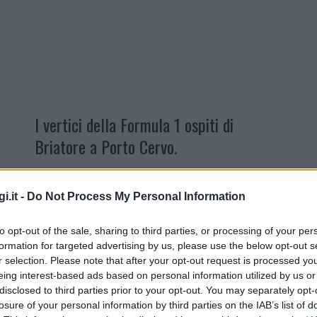
I vertici della Formula 1 ospiti di
Briatore a Porto Cervo.
Avantieri
Flavio Briatore
ha ospitato
nel suo
Billionaire
a
Porto Cervo
i.it -
Do Not Process My Personal Information
alcuni tra i più importanti
to opt-out of the sale, sharing to third parties, or processing of your per
rappresentanti della Formula 1.
formation for targeted advertising by us, please use the below opt-out s
r selection. Please note that after your opt-out request is processed y
Presenti l’amministratore delegato
eing interest-based ads based on personal information utilized by us or
della Formula 1
Stefano Domenicali
, il
disclosed to third parties prior to your opt-out. You may separately opt-
team principal della Mercedes
Toto
losure of your personal information by third parties on the IAB’s list of