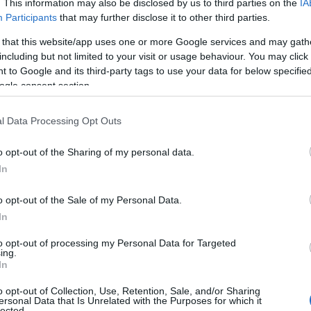
Wolff
e il proprietario di
Aston Martin
. This information may also be disclosed by us to third parties on the
IA
Participants
that may further disclose it to other third parties.
 that this website/app uses one or more Google services and may gath
ll’ex manager della
Benetton Renault
,
including but not limited to your visit or usage behaviour. You may click 
si tecnici riguardanti regole o strategie della
 to Google and its third-party tags to use your data for below specifi
ece, approfittando della pausa estiva, hanno
ogle consent section.
 tutti i problemi e le polemiche legate al
l Data Processing Opt Outs
 fa Toto Wolf: “
Meglio pensare ai problemi
o opt-out of the Sharing of my personal data.
l mio ufficio ad agosto”. E in Sardegna ha
In
o opt-out of the Sale of my Personal Data.
 novero delle mete turistiche preferite da
In
alres Leclerc
e
Carlos Sainz
in Costa
to opt-out of processing my Personal Data for Targeted
 Verstappen
ha trascorso qui le vacanze con
ing.
In
ura il Ceo della formula 1 Domenicali e i
 Il “pit stop” in Sardegna ormai fa quasi parte
o opt-out of Collection, Use, Retention, Sale, and/or Sharing
ersonal Data that Is Unrelated with the Purposes for which it
lected.