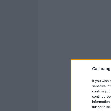
Galluraogg
If you wish 
sensitive in
confirm you
continue se
information 
further disc