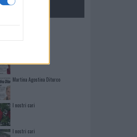
ROLOGIE
Mario Malu
Paolo Pinna
Martina Agostina Diturco
I nostri cari
I nostri cari