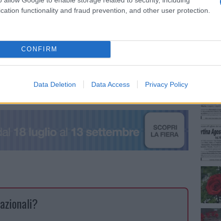
cation functionality and fraud prevention, and other user protection.
NEC
CONFIRM
 Briatore (@briatoreflavio)
Data Deletion
Data Access
Privacy Policy
azionali?