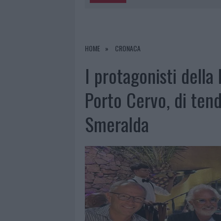
5 AGOSTO 2026
|
METEO OLBIA 6 AGOSTO, MIGLIOR
5 AGOSTO 2026
|
“SUL FILO DEL DISCORSO”: SOLD
5 AGOSTO 2026
|
LA MADDALENA, FESTA PER I 30 A
HOME
CRONACA
5 AGOSTO 2026
|
ESCE DI STRADA CON L’AUTO AD
I protagonisti della 
Porto Cervo, di tend
Smeralda