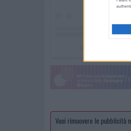
authenti
Un post condiviso da Flavio
Vuoi rimuovere le pubblicità n