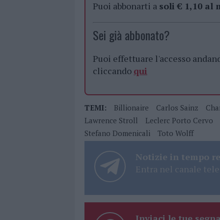
Puoi abbonarti a
soli € 1,10 al
Sei già abbonato?
Puoi effettuare l'accesso andan
cliccando
qui
TEMI:
Billionaire
Carlos Sainz
Char
Lawrence Stroll
Leclerc Porto Cervo
Stefano Domenicali
Toto Wolff
Notizie in tempo r
Entra nel canale tele
Inviaci le tue segna