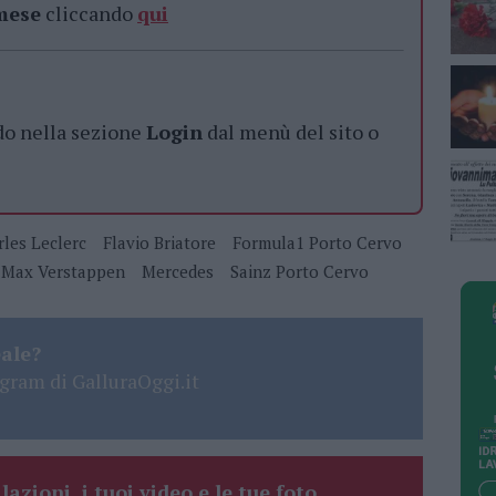
 mese
cliccando
qui
do nella sezione
Login
dal menù del sito o
les Leclerc
Flavio Briatore
Formula1 Porto Cervo
Max Verstappen
Mercedes
Sainz Porto Cervo
eale?
gram di GalluraOggi.it
lazioni, i tuoi video e le tue foto