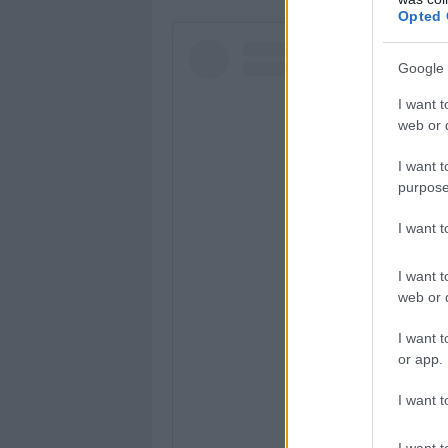
Opted 
Google 
I want t
web or d
I want t
purpose
I want 
I want t
web or d
I want t
Visualizza questo 
or app.
I want t
I want t