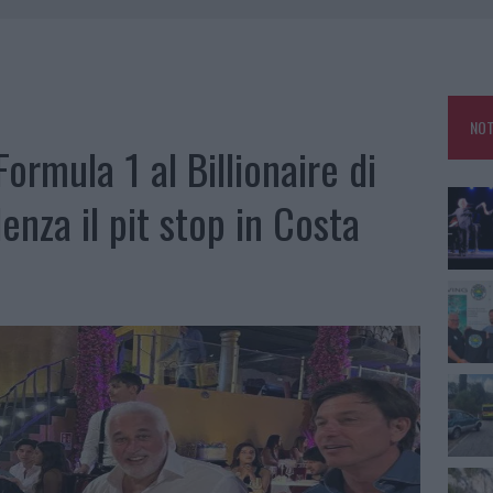
A IL TEMPO IN GALLURA
 OUT AD OLBIA PER IL READING SU ATZENI
NNI DEL DIVING CENTER DI TEGGE
NOT
 ARZACHENA: FERITO IL CONDUCENTE
Formula 1 al Billionaire di
enza il pit stop in Costa