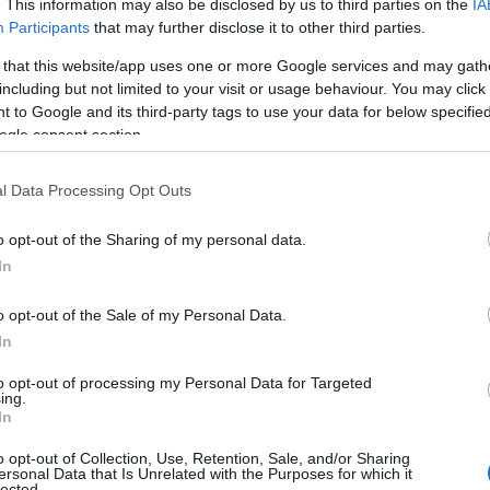
. This information may also be disclosed by us to third parties on the
IA
mune si faccia carico dell’urbanizzazione della
Participants
that may further disclose it to other third parties.
are di farlo, in quanto di propria competenza
 that this website/app uses one or more Google services and may gath
ottoscritta.
including but not limited to your visit or usage behaviour. You may click 
 to Google and its third-party tags to use your data for below specifi
47mila euro per la piscina, percorsi
ogle consent section.
l Data Processing Opt Outs
o opt-out of the Sharing of my personal data.
In
azionali?
o opt-out of the Sale of my Personal Data.
 mese
cliccando
qui
In
to opt-out of processing my Personal Data for Targeted
ing.
In
do nella sezione
Login
dal menù del sito o
o opt-out of Collection, Use, Retention, Sale, and/or Sharing
ersonal Data that Is Unrelated with the Purposes for which it
lected.