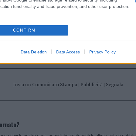
cation functionality and fraud prevention, and other user protection.
CONFIRM
dente
Prossimo articolo
Data Deletion
Data Access
Privacy Policy
Invia un Comunicato Stampa
|
Pubblicità
|
Segnala
iornato?
ggi e ricevi le nostre email periodiche contenenti le ultime notizie pubbli