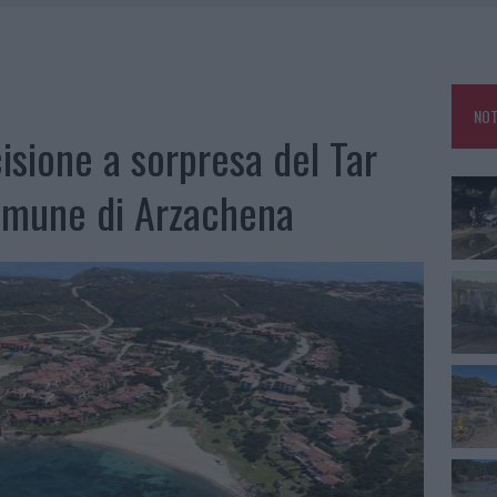
IAMME A LA MADDALENA, INCENDIO A MONTI D’À RENA
KEND A OLBIA E IN GALLURA
 BELLA ANCHE DAL VIVO: UN AMICO VIP SVELA COME FA
NOT
 A FUOCO DUE FURGONI
cisione a sorpresa del Tar
Comune di Arzachena