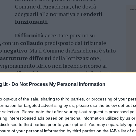
Comune di Arzachena, che dovrà
adeguarli alla normativa e
renderli
funzionanti
.
Difformità
accertate persino su
, con un
collaudo
predisposto dal tribunale
o negativo
. Ma il Comune di Arzachena è stato
rastrutture difformi
della lottizzazione,
igionamento idrico non facendo ricorso ai
se un rifiuto dal gestore unico. Era infatti tutto
toscritta dal comune
nel 1977.
i.it -
Do Not Process My Personal Information
 mafia in Costa Smeralda: ville a Cala del
to opt-out of the sale, sharing to third parties, or processing of your per
formation for targeted advertising by us, please use the below opt-out s
r selection. Please note that after your opt-out request is processed y
so del Comune di Arzachena avverso la sentenza
eing interest-based ads based on personal information utilized by us or
disclosed to third parties prior to your opt-out. You may separately opt-
 di un procedimento, secondo quanto riportato
losure of your personal information by third parties on the IAB’s list of
pulso di uno degli abitanti del posto
. È
NEC