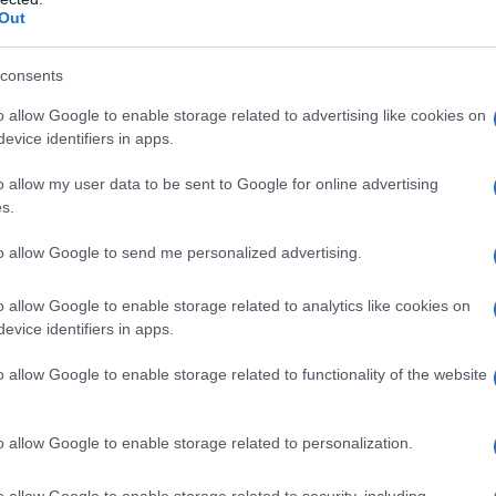
Out
consents
chena
Comune Di Arzachena
Notizie Arzachena
o allow Google to enable storage related to advertising like cookies on
evice identifiers in apps.
lazioni, i tuoi video e le tue foto
ro +39 345 356 7512
o allow my user data to be sent to Google for online advertising
s.
to allow Google to send me personalized advertising.
eale?
o allow Google to enable storage related to analytics like cookies on
gram di GalluraOggi.it
evice identifiers in apps.
o allow Google to enable storage related to functionality of the website
o allow Google to enable storage related to personalization.
ime news da
Google News
o allow Google to enable storage related to security, including