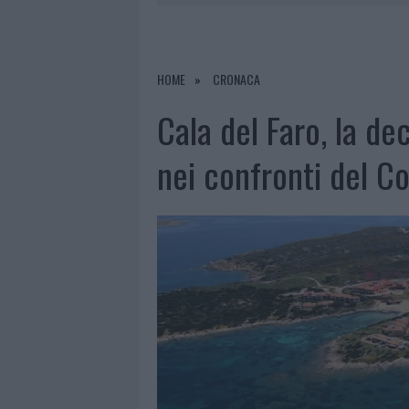
8 AGOSTO 2026
|
RISTORANTE DISTRUTTO DALLE F
7 AGOSTO 2026
|
LE PREVISIONI METEO PER IL WEE
7 AGOSTO 2026
|
MICHELLE HUNZIKER IN GALLURA,
HOME
CRONACA
8 AGOSTO 2026
|
INCENDIO NELLA NOTTE A OLBIA,
Cala del Faro, la de
nei confronti del 