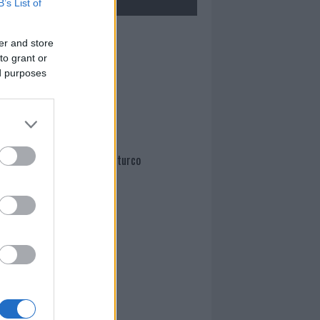
B’s List of
Mario Malu
er and store
to grant or
ed purposes
Paolo Pinna
Martina Agostina Diturco
I nostri cari
I nostri cari