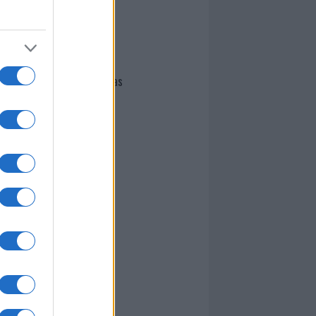
I nostri cari
Giovannimaria Cabras