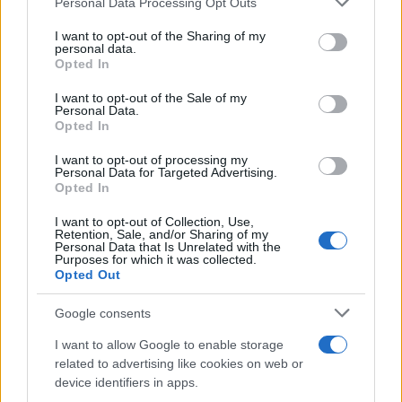
Personal Data Processing Opt Outs
TEMI:
Consorzio Molluschicoltori Di Olbia
services and may gather and store information including but
not limited to your visit or usage behaviour. You may click to
I want to opt-out of the Sharing of my
Cozze Di Olbia
Cozze Olbia
Granchio Blu Olbia
personal data.
grant or deny consent to Google and its third-party tags to
Molluschicultori Olbia
Notizie Olbia
Opted In
use your data for below specified purposes in below Google
Prezzo Cozze
Prezzo Cozze Olbia
consent section.
I want to opt-out of the Sale of my
Prezzo Vongole
Raffaele Bigi
Vongole Olbia
Personal Data.
Opted In
Notizie in tempo reale?
I want to opt-out of processing my
Entra nel canale telegram di
Personal Data for Targeted Advertising.
Opted In
GalluraOggi.it
I want to opt-out of Collection, Use,
Retention, Sale, and/or Sharing of my
Personal Data that Is Unrelated with the
Purposes for which it was collected.
Opted Out
Inviaci le tue segnalazioni,
i tuoi video e le tue foto
Google consents
Su WhatsApp al numero +39
I want to allow Google to enable storage
345 356 7512
related to advertising like cookies on web or
device identifiers in apps.