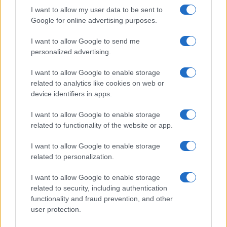
I want to allow my user data to be sent to
Google for online advertising purposes.
Ricevi le nostre ultime news
I want to allow Google to send me
personalized advertising.
da
Google News
I want to allow Google to enable storage
related to analytics like cookies on web or
device identifiers in apps.
Condividi l'articolo
F
T
Pi
W
S
I want to allow Google to enable storage
related to functionality of the website or app.
a
w
n
h
h
ce
it
te
at
a
I want to allow Google to enable storage
Articolo precedente
related to personalization.
b
te
re
s
re
Prossimo articolo
I want to allow Google to enable storage
o
r
st
A
related to security, including authentication
o
p
functionality and fraud prevention, and other
NOTIZIE RECENTI
user protection.
k
p