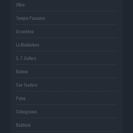
Olbia
Tempio Pausania
Arzachena
La Maddalena
S. T. Gallura
Budoni
San Teodoro
Palau
Calangianus
Buddusò