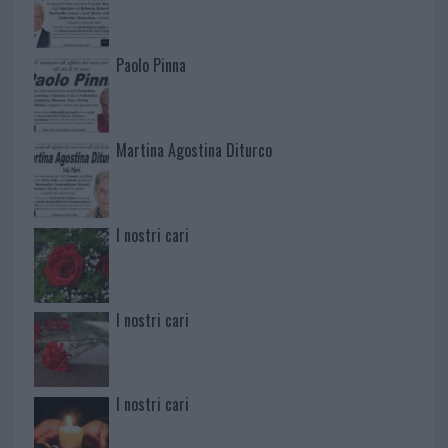
Paolo Pinna
Martina Agostina Diturco
I nostri cari
I nostri cari
I nostri cari