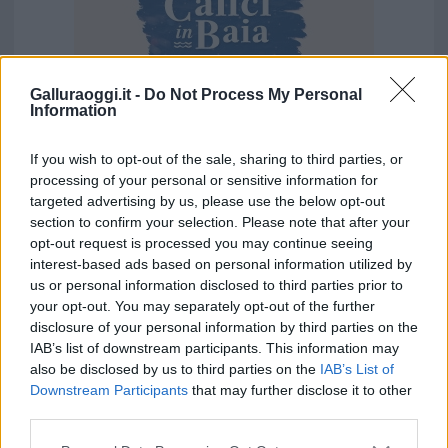
Galluraoggi.it -
Do Not Process My Personal
Information
Vuoi rimuovere le pubblicità nazionali?
If you wish to opt-out of the sale, sharing to third parties, or
processing of your personal or sensitive information for
targeted advertising by us, please use the below opt-out
Puoi abbonarti a
soli € 1,10 al mese
section to confirm your selection. Please note that after your
cliccando
qui
opt-out request is processed you may continue seeing
interest-based ads based on personal information utilized by
Sei già abbonato?
us or personal information disclosed to third parties prior to
your opt-out. You may separately opt-out of the further
disclosure of your personal information by third parties on the
Puoi effettuare l'accesso andando nella
IAB’s list of downstream participants. This information may
sezione
Login
dal menù del sito o
also be disclosed by us to third parties on the
IAB’s List of
cliccando
qui
Downstream Participants
that may further disclose it to other
third parties.
Please note that this website/app uses one or more Google